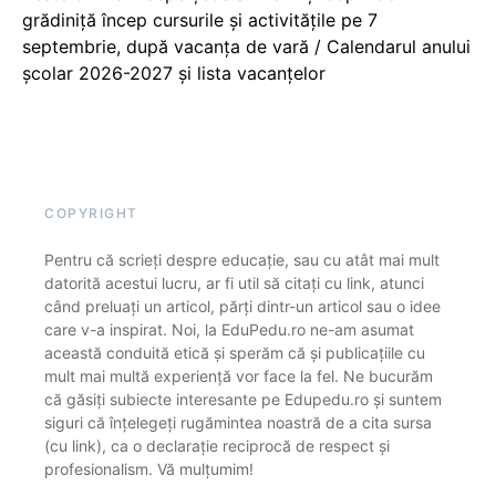
grădiniță încep cursurile și activitățile pe 7
septembrie, după vacanța de vară / Calendarul anului
școlar 2026-2027 și lista vacanțelor
COPYRIGHT
Pentru că scrieți despre educație, sau cu atât mai mult
datorită acestui lucru, ar fi util să citați cu link, atunci
când preluați un articol, părți dintr-un articol sau o idee
care v-a inspirat. Noi, la EduPedu.ro ne-am asumat
această conduită etică și sperăm că și publicațiile cu
mult mai multă experiență vor face la fel. Ne bucurăm
că găsiți subiecte interesante pe Edupedu.ro și suntem
siguri că înțelegeți rugămintea noastră de a cita sursa
(cu link), ca o declarație reciprocă de respect și
profesionalism. Vă mulțumim!