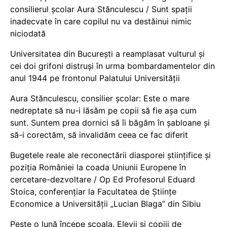
consilierul școlar Aura Stănculescu / Sunt spații
inadecvate în care copilul nu va destăinui nimic
niciodată
Universitatea din București a reamplasat vulturul și
cei doi grifoni distruși în urma bombardamentelor din
anul 1944 pe frontonul Palatului Universității
Aura Stănculescu, consilier școlar: Este o mare
nedreptate să nu-i lăsăm pe copii să fie așa cum
sunt. Suntem prea dornici să îi băgăm în șabloane și
să-i corectăm, să invalidăm ceea ce fac diferit
Bugetele reale ale reconectării diasporei științifice și
poziția României la coada Uniunii Europene în
cercetare-dezvoltare / Op Ed Profesorul Eduard
Stoica, conferențiar la Facultatea de Științe
Economice a Universității „Lucian Blaga” din Sibiu
Peste o lună începe școala. Elevii și copiii de