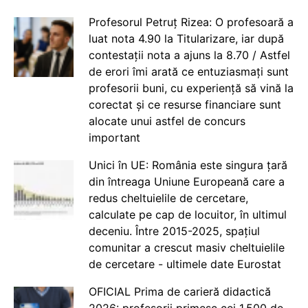
Profesorul Petruț Rizea: O profesoară a
luat nota 4.90 la Titularizare, iar după
contestații nota a ajuns la 8.70 / Astfel
de erori îmi arată ce entuziasmați sunt
profesorii buni, cu experiență să vină la
corectat și ce resurse financiare sunt
alocate unui astfel de concurs
important
Unici în UE: România este singura țară
din întreaga Uniune Europeană care a
redus cheltuielile de cercetare,
calculate pe cap de locuitor, în ultimul
deceniu. Între 2015-2025, spațiul
comunitar a crescut masiv cheltuielile
de cercetare - ultimele date Eurostat
OFICIAL Prima de carieră didactică
2026: profesorii primesc cei 1.500 de