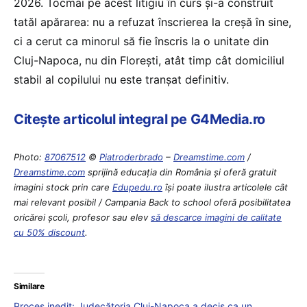
2026. Tocmai pe acest litigiu în curs și-a construit
tatăl apărarea: nu a refuzat înscrierea la creșă în sine,
ci a cerut ca minorul să fie înscris la o unitate din
Cluj-Napoca, nu din Florești, atât timp cât domiciliul
stabil al copilului nu este tranșat definitiv.
Citește articolul integral pe G4Media.ro
Photo:
87067512
©
Piatroderbrado
–
Dreamstime.com
/
Dreamstime.com
sprijină educaţia din România şi oferă gratuit
imagini stock prin care
Edupedu.ro
îşi poate ilustra articolele cât
mai relevant posibil / Campania Back to school oferă posibilitatea
oricărei școli, profesor sau elev
să descarce imagini de calitate
cu 50% discount
.
Similare
Proces inedit: Judecătoria Cluj-Napoca a decis ca un