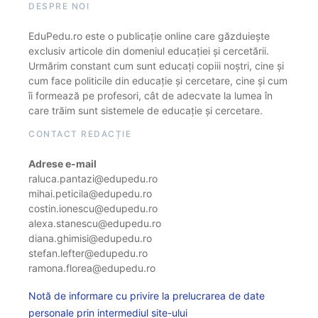
DESPRE NOI
EduPedu.ro este o publicație online care găzduiește
exclusiv articole din domeniul educației și cercetării.
Urmărim constant cum sunt educați copiii noștri, cine și
cum face politicile din educație și cercetare, cine și cum
îi formează pe profesori, cât de adecvate la lumea în
care trăim sunt sistemele de educație și cercetare.
CONTACT REDACȚIE
Adrese e-mail
raluca.pantazi@edupedu.ro
mihai.peticila@edupedu.ro
costin.ionescu@edupedu.ro
alexa.stanescu@edupedu.ro
diana.ghimisi@edupedu.ro
stefan.lefter@edupedu.ro
ramona.florea@edupedu.ro
Notă de informare cu privire la prelucrarea de date
personale prin intermediul site-ului