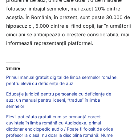
probleme de auz, dintre care doar 70 de milioane
folosesc limbajul semnelor, mai exact 20% dintre
aceștia. În România, în prezent, sunt peste 30.000 de
hipoacuzici, 5.000 dintre ei fiind copii, iar în următorii
cinci ani se anticipează o creștere considerabilă, mai
informează reprezentanții platformei.
Similare
Primul manual gratuit digital de limba semnelor române,
pentru elevii cu deficiențe de auz
Educație juridică pentru persoanele cu deficiențe de
auz: un manual pentru liceeni, “tradus” în limba
semnelor
Elevii pot căuta gratuit cum se pronunță corect
cuvintele în limba română cu Audiodexa, primul
dicționar enciclopedic audio / Poate fi folosit de orice
profesor la clasă, nu doar la disciplina română: Nume