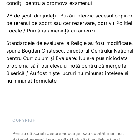
condiții pentru a promova examenul
28 de școli din județul Buzău interzic accesul copiilor
pe terenul de sport sau cer rezervare, potrivit Poliției
Locale / Primăria amenință cu amenzi
Standardele de evaluare la Religie au fost modificate,
spune Bogdan Cristescu, directorul Centrului Național
pentru Curriculum și Evaluare: Nu s-a pus niciodată
problema să îi pui elevului notă pentru că merge la
Biserică / Au fost niște lucruri nu minunat înțelese și
nu minunat formulate
COPYRIGHT
Pentru că scrieți despre educație, sau cu atât mai mult
datorită acestui lucru, ar fi util să citați cu link, atunci