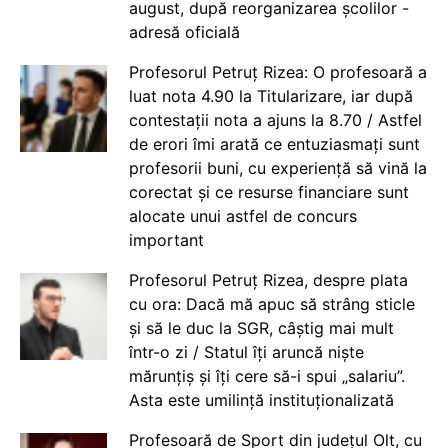
august, după reorganizarea școlilor -
adresă oficială
Profesorul Petruț Rizea: O profesoară a
luat nota 4.90 la Titularizare, iar după
contestații nota a ajuns la 8.70 / Astfel
de erori îmi arată ce entuziasmați sunt
profesorii buni, cu experiență să vină la
corectat și ce resurse financiare sunt
alocate unui astfel de concurs
important
Profesorul Petruț Rizea, despre plata
cu ora: Dacă mă apuc să strâng sticle
și să le duc la SGR, câștig mai mult
într-o zi / Statul îți aruncă niște
mărunțiș și îți cere să-i spui „salariu”.
Asta este umilință instituționalizată
Profesoară de Sport din județul Olt, cu