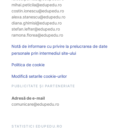
mihai.peticila@edupedu.ro
costin.ionescu@edupedu.ro
alexa.stanescu@edupedu.ro
diana.ghimisi@edupedu.ro
stefan.lefter@edupedu.ro
ramona.florea@edupedu.ro
Notă de informare cu privire la prelucrarea de date
personale prin intermediul site-ului
Politica de cookie
Modifică setarile cookie-urilor
PUBLICITATE ȘI PARTENERIATE
Adresă de e-mail
comunicare@edupedu.ro
STATISTICI EDUPEDU.RO