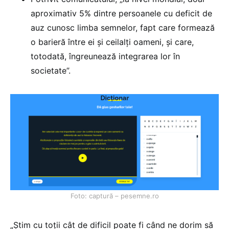
aproximativ 5% dintre persoanele cu deficit de
auz cunosc limba semnelor, fapt care formează
o barieră între ei și ceilalți oameni, și care,
totodată, îngreunează integrarea lor în
societate”.
Foto: captură – pesemne.ro
„Știm cu toții cât de dificil poate fi când ne dorim să