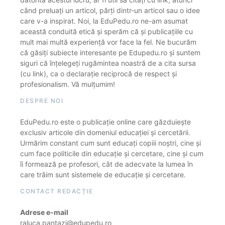
când preluați un articol, părți dintr-un articol sau o idee
care v-a inspirat. Noi, la EduPedu.ro ne-am asumat
această conduită etică și sperăm că și publicațiile cu
mult mai multă experiență vor face la fel. Ne bucurăm
că găsiți subiecte interesante pe Edupedu.ro și suntem
siguri că înțelegeți rugămintea noastră de a cita sursa
(cu link), ca o declarație reciprocă de respect și
profesionalism. Vă mulțumim!
DESPRE NOI
EduPedu.ro este o publicație online care găzduiește
exclusiv articole din domeniul educației și cercetării.
Urmărim constant cum sunt educați copiii noștri, cine și
cum face politicile din educație și cercetare, cine și cum
îi formează pe profesori, cât de adecvate la lumea în
care trăim sunt sistemele de educație și cercetare.
CONTACT REDACȚIE
Adrese e-mail
raluca.pantazi@edupedu.ro