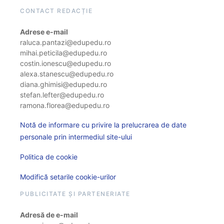
CONTACT REDACȚIE
Adrese e-mail
raluca.pantazi@edupedu.ro
mihai.peticila@edupedu.ro
costin.ionescu@edupedu.ro
alexa.stanescu@edupedu.ro
diana.ghimisi@edupedu.ro
stefan.lefter@edupedu.ro
ramona.florea@edupedu.ro
Notă de informare cu privire la prelucrarea de date
personale prin intermediul site-ului
Politica de cookie
Modifică setarile cookie-urilor
PUBLICITATE ȘI PARTENERIATE
Adresă de e-mail