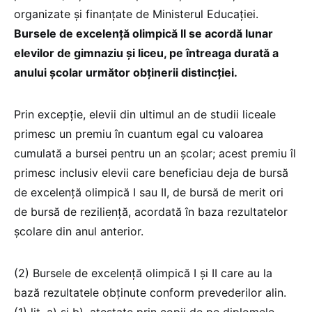
organizate și finanțate de Ministerul Educației.
Bursele de excelență olimpică II se acordă lunar
elevilor de gimnaziu și liceu, pe întreaga durată a
anului școlar următor obținerii distincției.
Prin excepție, elevii din ultimul an de studii liceale
primesc un premiu în cuantum egal cu valoarea
cumulată a bursei pentru un an școlar; acest premiu îl
primesc inclusiv elevii care beneficiau deja de bursă
de excelență olimpică I sau II, de bursă de merit ori
de bursă de reziliență, acordată în baza rezultatelor
școlare din anul anterior.
(2) Bursele de excelență olimpică I și II care au la
bază rezultatele obținute conform prevederilor alin.
(1) lit. a) și b), atestate prin copii de pe diplomele