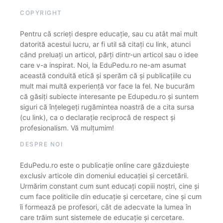
COPYRIGHT
Pentru că scrieți despre educație, sau cu atât mai mult
datorită acestui lucru, ar fi util să citați cu link, atunci
când preluați un articol, părți dintr-un articol sau o idee
care v-a inspirat. Noi, la EduPedu.ro ne-am asumat
această conduită etică și sperăm că și publicațiile cu
mult mai multă experiență vor face la fel. Ne bucurăm
că găsiți subiecte interesante pe Edupedu.ro și suntem
siguri că înțelegeți rugămintea noastră de a cita sursa
(cu link), ca o declarație reciprocă de respect și
profesionalism. Vă mulțumim!
DESPRE NOI
EduPedu.ro este o publicație online care găzduiește
exclusiv articole din domeniul educației și cercetării.
Urmărim constant cum sunt educați copiii noștri, cine și
cum face politicile din educație și cercetare, cine și cum
îi formează pe profesori, cât de adecvate la lumea în
care trăim sunt sistemele de educație și cercetare.