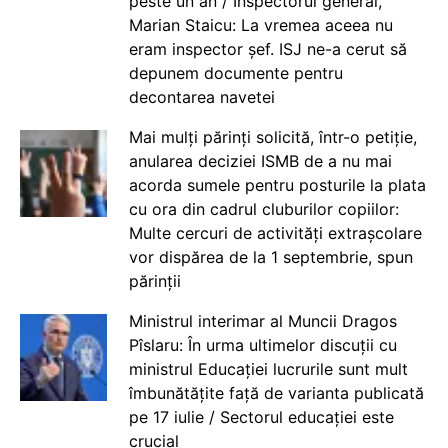
peste un an / Inspectorul general,
Marian Staicu: La vremea aceea nu
eram inspector șef. ISJ ne-a cerut să
depunem documente pentru
decontarea navetei
Mai mulți părinți solicită, într-o petiție,
anularea deciziei ISMB de a nu mai
acorda sumele pentru posturile la plata
cu ora din cadrul cluburilor copiilor:
Multe cercuri de activități extrașcolare
vor dispărea de la 1 septembrie, spun
părinții
Ministrul interimar al Muncii Dragos
Pîslaru: În urma ultimelor discuții cu
ministrul Educației lucrurile sunt mult
îmbunătățite față de varianta publicată
pe 17 iulie / Sectorul educației este
crucial