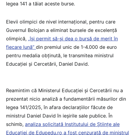
legea 141 a tăiat aceste burse.
Elevii olimpici de nivel internațional, pentru care
Guvernul Bolojan a eliminat bursele de excelență
olimpică,
„își permit să-și dea o bursă de merit în
fiecare lună”
din premiul unic de 1-4.000 de euro
pentru medalia obținută, le transmitea ministrul
Educației și Cercetării, Daniel David.
Reamintim că Ministerul Educației și Cercetării nu a
prezentat nicio analiză a fundamentării măsurilor din
legea 141/2025, în afara declarațiilor făcute de
ministrul Daniel David în ieșirile sale publice. În
schimb,
analiza solicitată Institutului de Științe ale
Educației de Edupedu.ro a fost cenzurată de ministrul