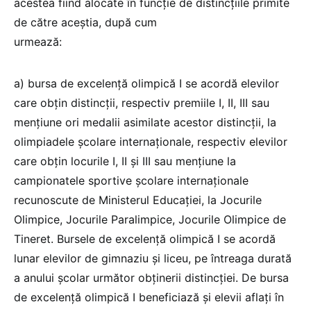
acestea fiind alocate în funcție de distincțiile primite
de către aceștia, după cum
urmează:
a) bursa de excelență olimpică I se acordă elevilor
care obțin distincții, respectiv premiile I, II, III sau
mențiune ori medalii asimilate acestor distincții, la
olimpiadele școlare internaționale, respectiv elevilor
care obțin locurile I, II și III sau mențiune la
campionatele sportive școlare internaționale
recunoscute de Ministerul Educației, la Jocurile
Olimpice, Jocurile Paralimpice, Jocurile Olimpice de
Tineret. Bursele de excelență olimpică I se acordă
lunar elevilor de gimnaziu și liceu, pe întreaga durată
a anului școlar următor obținerii distincției. De bursa
de excelență olimpică I beneficiază și elevii aflați în