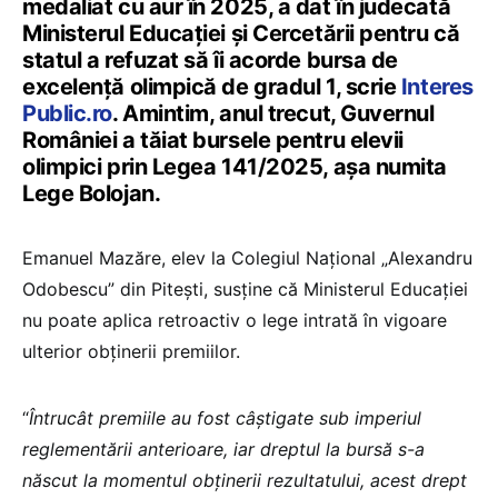
medaliat cu aur în 2025, a dat în judecată
Ministerul Educaţiei şi Cercetării pentru că
statul a refuzat să îi acorde bursa de
excelenţă olimpică de gradul 1, scrie
Interes
Public.ro
. Amintim, anul trecut, Guvernul
României a tăiat bursele pentru elevii
olimpici prin Legea 141/2025, așa numita
Lege Bolojan.
Emanuel Mazăre, elev la Colegiul Național „Alexandru
Odobescu” din Pitești, susţine că Ministerul Educației
nu poate aplica retroactiv o lege intrată în vigoare
ulterior obţinerii premiilor.
“
Întrucât premiile au fost câştigate sub imperiul
reglementării anterioare, iar dreptul la bursă s-a
născut la momentul obţinerii rezultatului, acest drept