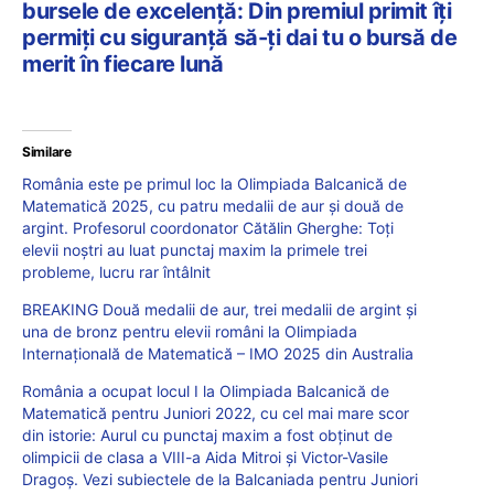
bursele de excelență: Din premiul primit îți
permiți cu siguranță să-ți dai tu o bursă de
merit în fiecare lună
Similare
România este pe primul loc la Olimpiada Balcanică de
Matematică 2025, cu patru medalii de aur și două de
argint. Profesorul coordonator Cătălin Gherghe: Toți
elevii noștri au luat punctaj maxim la primele trei
probleme, lucru rar întâlnit
BREAKING Două medalii de aur, trei medalii de argint și
una de bronz pentru elevii români la Olimpiada
Internațională de Matematică – IMO 2025 din Australia
România a ocupat locul I la Olimpiada Balcanică de
Matematică pentru Juniori 2022, cu cel mai mare scor
din istorie: Aurul cu punctaj maxim a fost obținut de
olimpicii de clasa a VIII-a Aida Mitroi și Victor-Vasile
Dragoș. Vezi subiectele de la Balcaniada pentru Juniori