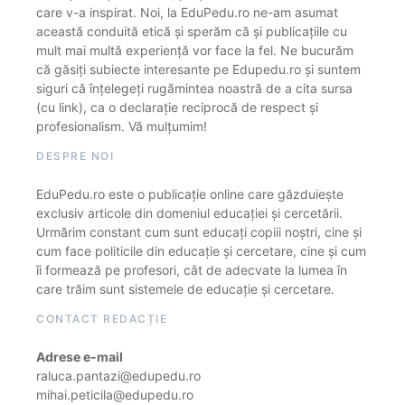
care v-a inspirat. Noi, la EduPedu.ro ne-am asumat
această conduită etică și sperăm că și publicațiile cu
mult mai multă experiență vor face la fel. Ne bucurăm
că găsiți subiecte interesante pe Edupedu.ro și suntem
siguri că înțelegeți rugămintea noastră de a cita sursa
(cu link), ca o declarație reciprocă de respect și
profesionalism. Vă mulțumim!
DESPRE NOI
EduPedu.ro este o publicație online care găzduiește
exclusiv articole din domeniul educației și cercetării.
Urmărim constant cum sunt educați copiii noștri, cine și
cum face politicile din educație și cercetare, cine și cum
îi formează pe profesori, cât de adecvate la lumea în
care trăim sunt sistemele de educație și cercetare.
CONTACT REDACȚIE
Adrese e-mail
raluca.pantazi@edupedu.ro
mihai.peticila@edupedu.ro