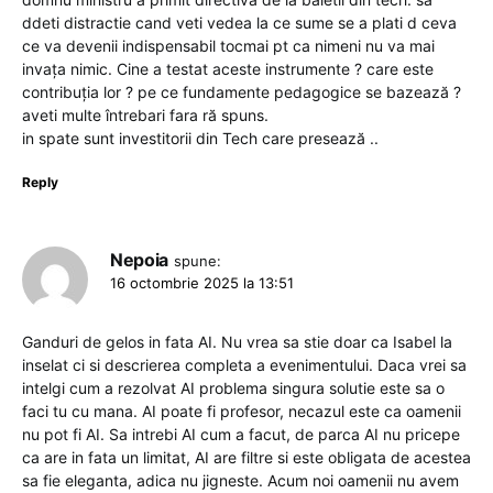
ddeti distractie cand veti vedea la ce sume se a plati d ceva
ce va devenii indispensabil tocmai pt ca nimeni nu va mai
invața nimic. Cine a testat aceste instrumente ? care este
contribuția lor ? pe ce fundamente pedagogice se bazează ?
aveti multe întrebari fara ră spuns.
in spate sunt investitorii din Tech care presează ..
Reply
Nepoia
spune:
16 octombrie 2025 la 13:51
Ganduri de gelos in fata AI. Nu vrea sa stie doar ca Isabel la
inselat ci si descrierea completa a evenimentului. Daca vrei sa
intelgi cum a rezolvat AI problema singura solutie este sa o
faci tu cu mana. AI poate fi profesor, necazul este ca oamenii
nu pot fi AI. Sa intrebi AI cum a facut, de parca AI nu pricepe
ca are in fata un limitat, AI are filtre si este obligata de acestea
sa fie eleganta, adica nu jigneste. Acum noi oamenii nu avem