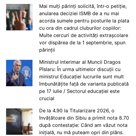
Mai mulți părinți solicită, într-o petiție,
anularea deciziei ISMB de a nu mai
acorda sumele pentru posturile la plata
cu ora din cadrul cluburilor copiilor:
Multe cercuri de activități extrașcolare
vor dispărea de la 1 septembrie, spun
părinții
Ministrul interimar al Muncii Dragos
Pîslaru: În urma ultimelor discuții cu
ministrul Educației lucrurile sunt mult
îmbunătățite față de varianta publicată
pe 17 iulie / Sectorul educației este
crucial
De la 4.90 la Titularizare 2026, o
învățătoare din Sibiu a primit nota 8.70
după contestație: Când am văzut nota
inițială, nu mă puteam opri din plâns.