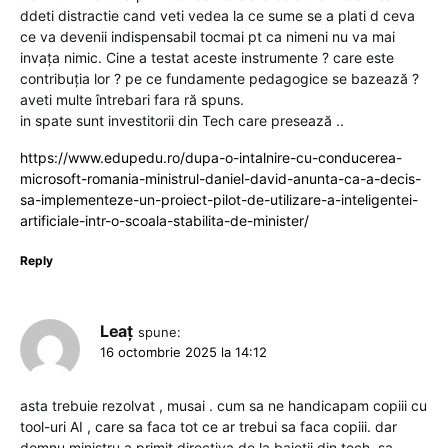
ddeti distractie cand veti vedea la ce sume se a plati d ceva
ce va devenii indispensabil tocmai pt ca nimeni nu va mai
invața nimic. Cine a testat aceste instrumente ? care este
contribuția lor ? pe ce fundamente pedagogice se bazează ?
aveti multe întrebari fara ră spuns.
in spate sunt investitorii din Tech care presează ..
https://www.edupedu.ro/dupa-o-intalnire-cu-conducerea-
microsoft-romania-ministrul-daniel-david-anunta-ca-a-decis-
sa-implementeze-un-proiect-pilot-de-utilizare-a-inteligentei-
artificiale-intr-o-scoala-stabilita-de-minister/
Reply
Leaț
spune:
16 octombrie 2025 la 14:12
asta trebuie rezolvat , musai . cum sa ne handicapam copiii cu
tool-uri AI , care sa faca tot ce ar trebui sa faca copiii. dar
domnu ministru a primit directiva de la baietii din tech. sa