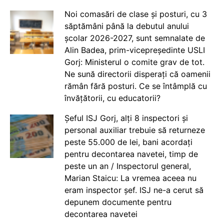
Noi comasări de clase și posturi, cu 3
săptămâni până la debutul anului
școlar 2026-2027, sunt semnalate de
Alin Badea, prim-vicepreședinte USLI
Gorj: Ministerul o comite grav de tot.
Ne sună directorii disperați că oamenii
rămân fără posturi. Ce se întâmplă cu
învățătorii, cu educatorii?
Șeful ISJ Gorj, alți 8 inspectori și
personal auxiliar trebuie să returneze
peste 55.000 de lei, bani acordați
pentru decontarea navetei, timp de
peste un an / Inspectorul general,
Marian Staicu: La vremea aceea nu
eram inspector șef. ISJ ne-a cerut să
depunem documente pentru
decontarea navetei