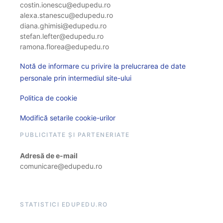
costin.ionescu@edupedu.ro
alexa.stanescu@edupedu.ro
diana.ghimisi@edupedu.ro
stefan.lefter@edupedu.ro
ramona.florea@edupedu.ro
Notă de informare cu privire la prelucrarea de date
personale prin intermediul site-ului
Politica de cookie
Modifică setarile cookie-urilor
PUBLICITATE ȘI PARTENERIATE
Adresă de e-mail
comunicare@edupedu.ro
STATISTICI EDUPEDU.RO