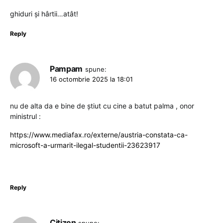
ghiduri și hârtii…atât!
Reply
Pampam
spune:
16 octombrie 2025 la 18:01
nu de alta da e bine de știut cu cine a batut palma , onor
ministrul :
https://www.mediafax.ro/externe/austria-constata-ca-
microsoft-a-urmarit-ilegal-studentii-23623917
Reply
Citizen
spune: