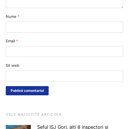
Nume
*
Email
*
Sit web
CELE MAI CITITE ARTICOLE
Șeful ISJ Gorj, alți 8 inspectori și