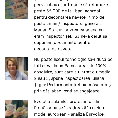
personal auxiliar trebuie să returneze
peste 55.000 de lei, bani acordați
pentru decontarea navetei, timp de
peste un an / Inspectorul general,
Marian Staicu: La vremea aceea nu
eram inspector șef. ISJ ne-a cerut să
depunem documente pentru
decontarea navetei
Nu poate liceul tehnologic să-i ducă pe
toți elevii la un Bacalaureat de 100%
absolvire, sunt care au intrat cu media
2 sau 3, spune inspectoarea Iuliana
Țugui: Performanța trebuie măsurată și
prin câți absolvenți se angajează
Evoluția salariilor profesorilor din
România nu se încadrează în niciun
model european - analiză Eurydice: