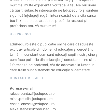
mult mai multă experiență vor face la fel. Ne bucurăm
că găsiți subiecte interesante pe Edupedu.ro și suntem
siguri că înțelegeți rugămintea noastră de a cita sursa
(cu link), ca o declarație reciprocă de respect și
profesionalism. Vă mulțumim!
DESPRE NOI
EduPedu.ro este o publicație online care găzduiește
exclusiv articole din domeniul educației și cercetării.
Urmărim constant cum sunt educați copiii noștri, cine și
cum face politicile din educație și cercetare, cine și cum
îi formează pe profesori, cât de adecvate la lumea în
care trăim sunt sistemele de educație și cercetare.
CONTACT REDACȚIE
Adrese e-mail
raluca.pantazi@edupedu.ro
mihai.peticila@edupedu.ro
costin.ionescu@edupedu.ro
alexa.stanescu@edupedu.ro