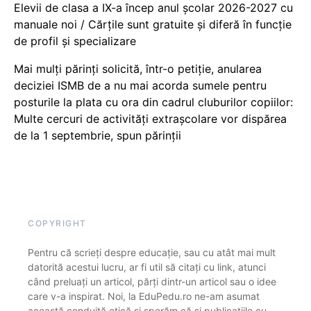
Elevii de clasa a IX-a încep anul școlar 2026-2027 cu
manuale noi / Cărțile sunt gratuite și diferă în funcție
de profil și specializare
Mai mulți părinți solicită, într-o petiție, anularea
deciziei ISMB de a nu mai acorda sumele pentru
posturile la plata cu ora din cadrul cluburilor copiilor:
Multe cercuri de activități extrașcolare vor dispărea
de la 1 septembrie, spun părinții
COPYRIGHT
Pentru că scrieți despre educație, sau cu atât mai mult
datorită acestui lucru, ar fi util să citați cu link, atunci
când preluați un articol, părți dintr-un articol sau o idee
care v-a inspirat. Noi, la EduPedu.ro ne-am asumat
această conduită etică și sperăm că și publicațiile cu