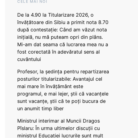
CELE MAI NOI
De la 4.90 la Titularizare 2026, o
învățătoare din Sibiu a primit nota 8.70
după contestație: Când am văzut nota
inițială, nu mă puteam opri din plâns.
Mi-am dat seama că lucrarea mea nu a
fost corectată în adevăratul sens al
cuvântului
Profesor, la ședința pentru repartizarea
posturilor titularizabile: Avantajul cel
mai mare în învățământ este
programul, e mai lejer, știi că vacanțele
sunt vacanţe, știi că te poți bucura de
un anumit timp liber
Ministrul interimar al Muncii Dragos
Pîslaru: În urma ultimelor discuții cu
ministrul Educației lucrurile sunt mult