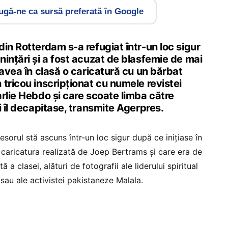
gă-ne ca sursă preferată în Google
in Rotterdam s-a refugiat într-un loc sigur
inţări şi a fost acuzat de blasfemie de mai
 avea în clasă o caricatură cu un bărbat
tricou inscripţionat cu numele revistei
rlie Hebdo şi care scoate limba către
i îl decapitase, transmite Agerpres.
esorul stă ascuns într-un loc sigur după ce iniţiase în
caricatura realizată de Joep Bertrams şi care era de
 a clasei, alături de fotografii ale liderului spiritual
sau ale activistei pakistaneze Malala.