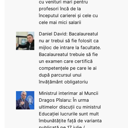
cu venituri mari pentru
profesori încă de la
începutul carierei și cele cu
cele mai mici salarii
Daniel David: Bacalaureatul
nu ar trebui să fie folosit ca
mijloc de intrare la facultate.
Bacalaureatul trebuie să fie
un examen care certifică
competențele pe care le ai
după parcursul unui
învățământ obligatoriu
Ministrul interimar al Muncii
Dragos Pîslaru: În urma
ultimelor discuții cu ministrul
Educației lucrurile sunt mult
îmbunătățite față de varianta
publicată pe 17 iulie /