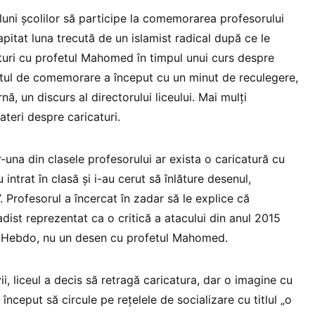
luni şcolilor să participe la comemorarea profesorului
itat luna trecută de un islamist radical după ce le
aturi cu profetul Mahomed în timpul unui curs despre
ctul de comemorare a început cu un minut de reculegere,
ă, un discurs al directorului liceului. Mai mulți
ateri despre caricaturi.
r-una din clasele profesorului ar exista o caricatură cu
 intrat în clasă şi i-au cerut să înlăture desenul,
 Profesorul a încercat în zadar să le explice că
adist reprezentat ca o critică a atacului din anul 2015
ie Hebdo, nu un desen cu profetul Mahomed.
ii, liceul a decis să retragă caricatura, dar o imagine cu
nceput să circule pe reţelele de socializare cu titlul „o