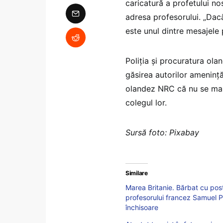
caricatură a profetului nos
adresa profesorului. „Dacă
este unul dintre mesajele
Poliţia şi procuratura ola
găsirea autorilor ameninţă
olandez NRC că nu se mai 
colegul lor.
Sursă foto: Pixabay
Similare
Marea Britanie. Bărbat cu pos
profesorului francez Samuel P
închisoare