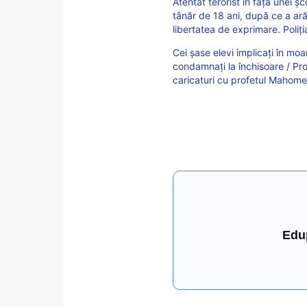
Atentat terorist în fața unei șc
tânăr de 18 ani, după ce a ară
libertatea de exprimare. Poliț
Cei șase elevi implicați în mo
condamnați la închisoare / Pro
caricaturi cu profetul Mahome
Edu