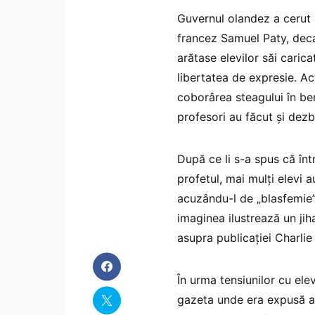
Guvernul olandez a cerut 
francez Samuel Paty, decap
arătase elevilor săi caric
libertatea de expresie. A
coborârea steagului în bern
profesori au făcut și dezb
După ce li s-a spus că înt
profetul, mai mulţi elevi au
acuzându-l de „blasfemie”.
imaginea ilustrează un jih
asupra publicaţiei Charl
În urma tensiunilor cu elev
gazeta unde era expusă a î