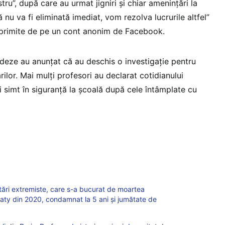
tru”, după care au urmat jigniri şi chiar ameninţări la
 nu va fi eliminată imediat, vom rezolva lucrurile altfel”
 primite de pe un cont anonim de Facebook.
ndeze au anunţat că au deschis o investigaţie pentru
rilor. Mai mulţi profesori au declarat cotidianului
simt în siguranţă la şcoală după cele întâmplate cu
tări extremiste, care s-a bucurat de moartea
aty din 2020, condamnat la 5 ani și jumătate de