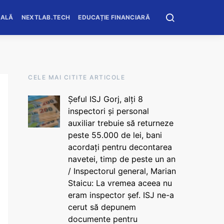
OALĂ
NEXTLAB.TECH
EDUCAȚIE FINANCIARĂ
CELE MAI CITITE ARTICOLE
Șeful ISJ Gorj, alți 8
inspectori și personal
auxiliar trebuie să returneze
peste 55.000 de lei, bani
acordați pentru decontarea
navetei, timp de peste un an
/ Inspectorul general, Marian
Staicu: La vremea aceea nu
eram inspector șef. ISJ ne-a
cerut să depunem
documente pentru