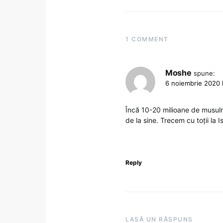
1 COMMENT
Moshe
spune:
6 noiembrie 2020 l
Încă 10-20 milioane de musul
de la sine. Trecem cu toții la I
Reply
LASĂ UN RĂSPUNS