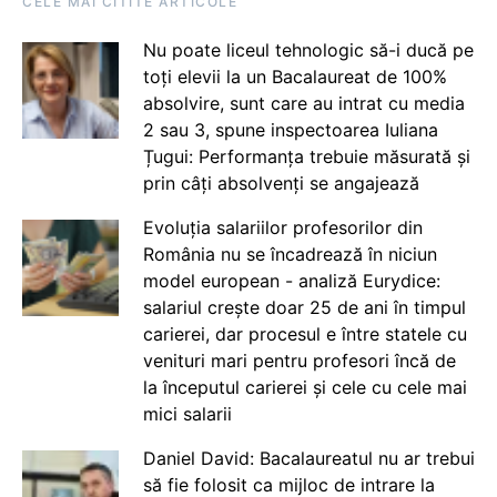
CELE MAI CITITE ARTICOLE
Nu poate liceul tehnologic să-i ducă pe
toți elevii la un Bacalaureat de 100%
absolvire, sunt care au intrat cu media
2 sau 3, spune inspectoarea Iuliana
Țugui: Performanța trebuie măsurată și
prin câți absolvenți se angajează
Evoluția salariilor profesorilor din
România nu se încadrează în niciun
model european - analiză Eurydice:
salariul crește doar 25 de ani în timpul
carierei, dar procesul e între statele cu
venituri mari pentru profesori încă de
la începutul carierei și cele cu cele mai
mici salarii
Daniel David: Bacalaureatul nu ar trebui
să fie folosit ca mijloc de intrare la