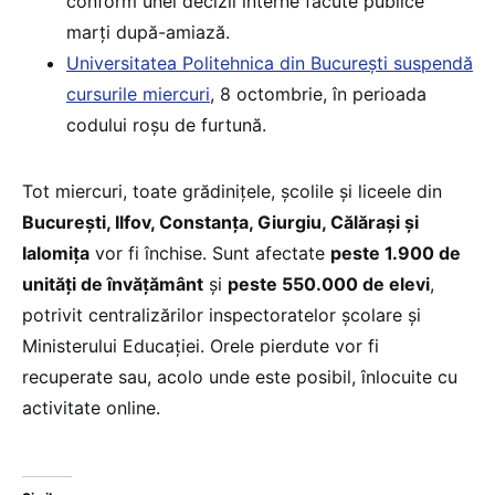
conform unei decizii interne făcute publice
marți după-amiază.
Universitatea Politehnica din București suspendă
cursurile miercuri
, 8 octombrie, în perioada
codului roșu de furtună.
Tot miercuri, toate grădinițele, școlile și liceele din
București, Ilfov, Constanța, Giurgiu, Călărași și
Ialomița
vor fi închise. Sunt afectate
peste 1.900 de
unități de învățământ
și
peste 550.000 de elevi
,
potrivit centralizărilor inspectoratelor școlare și
Ministerului Educației. Orele pierdute vor fi
recuperate sau, acolo unde este posibil, înlocuite cu
activitate online.