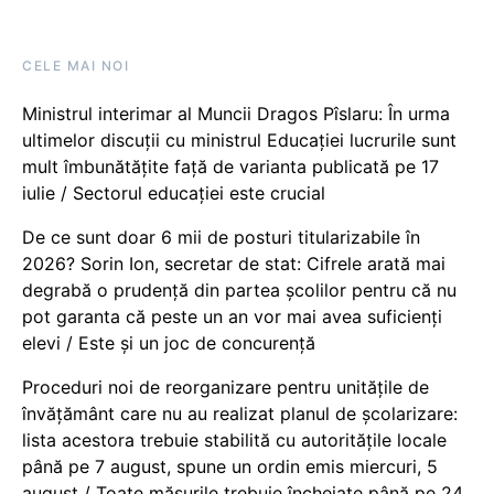
CELE MAI NOI
Ministrul interimar al Muncii Dragos Pîslaru: În urma
ultimelor discuții cu ministrul Educației lucrurile sunt
mult îmbunătățite față de varianta publicată pe 17
iulie / Sectorul educației este crucial
De ce sunt doar 6 mii de posturi titularizabile în
2026? Sorin Ion, secretar de stat: Cifrele arată mai
degrabă o prudență din partea școlilor pentru că nu
pot garanta că peste un an vor mai avea suficienți
elevi / Este și un joc de concurență
Proceduri noi de reorganizare pentru unitățile de
învățământ care nu au realizat planul de școlarizare:
lista acestora trebuie stabilită cu autoritățile locale
până pe 7 august, spune un ordin emis miercuri, 5
august / Toate măsurile trebuie încheiate până pe 24