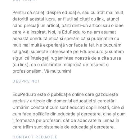
Pentru că scrieți despre educație, sau cu atât mai mult
datorită acestui lucru, ar fi util să citați cu link, atunci
când preluați un articol, părți dintr-un articol sau o idee
care v-a inspirat. Noi, la EduPedu.ro ne-am asumat
această conduită etică și sperăm că și publicațiile cu
mult mai multă experiență vor face la fel. Ne bucurăm
că găsiți subiecte interesante pe Edupedu.ro și suntem
siguri că înțelegeți rugămintea noastră de a cita sursa
(cu link), ca o declarație reciprocă de respect și
profesionalism. Vă mulțumim!
DESPRE NOI
EduPedu.ro este o publicație online care găzduiește
exclusiv articole din domeniul educației și cercetării.
Urmărim constant cum sunt educați copiii noștri, cine și
cum face politicile din educație și cercetare, cine și cum
îi formează pe profesori, cât de adecvate la lumea în
care trăim sunt sistemele de educație și cercetare.
CONTACT REDACȚIE