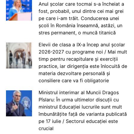
Anul școlar care tocmai s-a încheiat a
fost, probabil, unul dintre cei mai grei
pe care i-am trăit. Conducerea unei
școli în România înseamnă, astăzi, un
stres permanent, o muncă titanică
Elevii de clasa a IX-a încep anul școlar
2026-2027 cu programe noi / Mai mult
timp pentru recapitulare și exerciții
practice, iar dirigenția este înlocuită de
materia dezvoltare personală și
consiliere care va fi obligatorie
Ministrul interimar al Muncii Dragos
Pîslaru: În urma ultimelor discuții cu
ministrul Educației lucrurile sunt mult
îmbunătățite față de varianta publicată
pe 17 iulie / Sectorul educației este
crucial