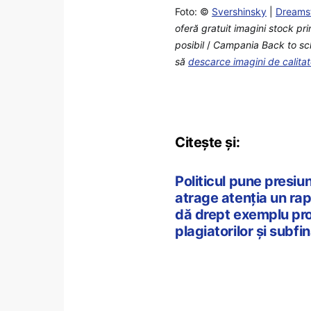
Foto: ©
Svershinsky
|
Dreams
oferă gratuit imagini stock pr
posibil
/
Campania Back to schoo
să
descarce imagini de calita
Citește și:
Politicul pune presi
atrage atenția un rap
dă drept exemplu prob
plagiatorilor și subfi