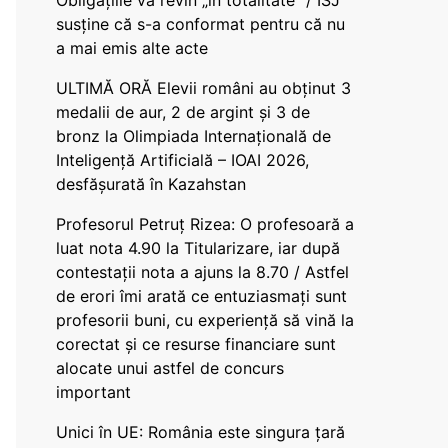
Obligațiile vă revin „în totalitate” / ISJ
susține că s-a conformat pentru că nu
a mai emis alte acte
ULTIMĂ ORĂ Elevii români au obținut 3
medalii de aur, 2 de argint și 3 de
bronz la Olimpiada Internațională de
Inteligență Artificială – IOAI 2026,
desfășurată în Kazahstan
Profesorul Petruț Rizea: O profesoară a
luat nota 4.90 la Titularizare, iar după
contestații nota a ajuns la 8.70 / Astfel
de erori îmi arată ce entuziasmați sunt
profesorii buni, cu experiență să vină la
corectat și ce resurse financiare sunt
alocate unui astfel de concurs
important
Unici în UE: România este singura țară