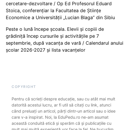
cercetare-dezvoltare / Op Ed Profesorul Eduard
Stoica, conferențiar la Facultatea de Științe
Economice a Universității „Lucian Blaga” din Sibiu
Peste o lună începe școala. Elevii și copiii de
grădiniță încep cursurile și activitățile pe 7
septembrie, după vacanța de vară / Calendarul anului
școlar 2026-2027 și lista vacanțelor
COPYRIGHT
Pentru că scrieți despre educație, sau cu atât mai mult
datorită acestui lucru, ar fi util să citați cu link, atunci
când preluați un articol, părți dintr-un articol sau o idee
care v-a inspirat. Noi, la EduPedu.ro ne-am asumat
această conduită etică și sperăm că și publicațiile cu
mult mai multă experiență vor face la fel. Ne bucurăm