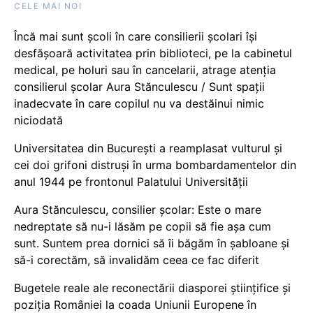
CELE MAI NOI
Încă mai sunt școli în care consilierii școlari își
desfășoară activitatea prin biblioteci, pe la cabinetul
medical, pe holuri sau în cancelarii, atrage atenția
consilierul școlar Aura Stănculescu / Sunt spații
inadecvate în care copilul nu va destăinui nimic
niciodată
Universitatea din București a reamplasat vulturul și
cei doi grifoni distruși în urma bombardamentelor din
anul 1944 pe frontonul Palatului Universității
Aura Stănculescu, consilier școlar: Este o mare
nedreptate să nu-i lăsăm pe copii să fie așa cum
sunt. Suntem prea dornici să îi băgăm în șabloane și
să-i corectăm, să invalidăm ceea ce fac diferit
Bugetele reale ale reconectării diasporei științifice și
poziția României la coada Uniunii Europene în