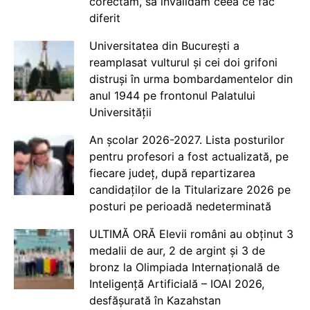
corectăm, să invalidăm ceea ce fac
diferit
Universitatea din București a
reamplasat vulturul și cei doi grifoni
distruși în urma bombardamentelor din
anul 1944 pe frontonul Palatului
Universității
An școlar 2026-2027. Lista posturilor
pentru profesori a fost actualizată, pe
fiecare județ, după repartizarea
candidaților de la Titularizare 2026 pe
posturi pe perioadă nedeterminată
ULTIMĂ ORĂ Elevii români au obținut 3
medalii de aur, 2 de argint și 3 de
bronz la Olimpiada Internațională de
Inteligență Artificială – IOAI 2026,
desfășurată în Kazahstan