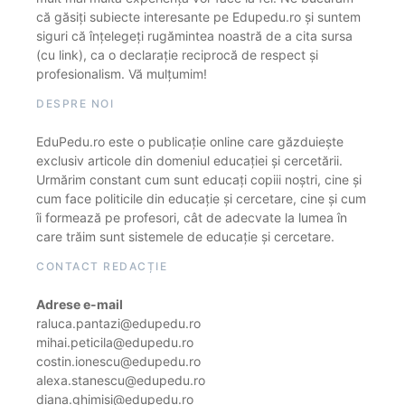
că găsiți subiecte interesante pe Edupedu.ro și suntem
siguri că înțelegeți rugămintea noastră de a cita sursa
(cu link), ca o declarație reciprocă de respect și
profesionalism. Vă mulțumim!
DESPRE NOI
EduPedu.ro este o publicație online care găzduiește
exclusiv articole din domeniul educației și cercetării.
Urmărim constant cum sunt educați copiii noștri, cine și
cum face politicile din educație și cercetare, cine și cum
îi formează pe profesori, cât de adecvate la lumea în
care trăim sunt sistemele de educație și cercetare.
CONTACT REDACȚIE
Adrese e-mail
raluca.pantazi@edupedu.ro
mihai.peticila@edupedu.ro
costin.ionescu@edupedu.ro
alexa.stanescu@edupedu.ro
diana.ghimisi@edupedu.ro