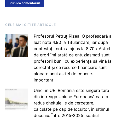
CELE MAI CITITE ARTICOLE
Profesorul Petruț Rizea: O profesoară a
luat nota 4.90 la Titularizare, iar după
contestații nota a ajuns la 8.70 / Astfel
de erori îmi arată ce entuziasmați sunt
profesorii buni, cu experiență să vină la
corectat și ce resurse financiare sunt
alocate unui astfel de concurs
important
Unici în UE: România este singura țară
din întreaga Uniune Europeană care a
redus cheltuielile de cercetare,
calculate pe cap de locuitor, în ultimul
deceniu. Între 2015-2025, spațiul