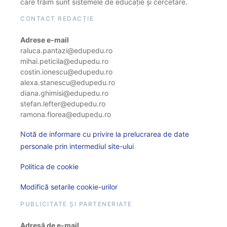
care trăim sunt sistemele de educație și cercetare.
CONTACT REDACȚIE
Adrese e-mail
raluca.pantazi@edupedu.ro
mihai.peticila@edupedu.ro
costin.ionescu@edupedu.ro
alexa.stanescu@edupedu.ro
diana.ghimisi@edupedu.ro
stefan.lefter@edupedu.ro
ramona.florea@edupedu.ro
Notă de informare cu privire la prelucrarea de date
personale prin intermediul site-ului
Politica de cookie
Modifică setarile cookie-urilor
PUBLICITATE ȘI PARTENERIATE
Adresă de e-mail