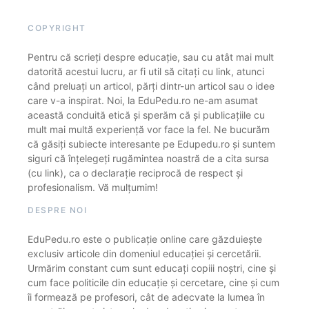
COPYRIGHT
Pentru că scrieți despre educație, sau cu atât mai mult
datorită acestui lucru, ar fi util să citați cu link, atunci
când preluați un articol, părți dintr-un articol sau o idee
care v-a inspirat. Noi, la EduPedu.ro ne-am asumat
această conduită etică și sperăm că și publicațiile cu
mult mai multă experiență vor face la fel. Ne bucurăm
că găsiți subiecte interesante pe Edupedu.ro și suntem
siguri că înțelegeți rugămintea noastră de a cita sursa
(cu link), ca o declarație reciprocă de respect și
profesionalism. Vă mulțumim!
DESPRE NOI
EduPedu.ro este o publicație online care găzduiește
exclusiv articole din domeniul educației și cercetării.
Urmărim constant cum sunt educați copiii noștri, cine și
cum face politicile din educație și cercetare, cine și cum
îi formează pe profesori, cât de adecvate la lumea în