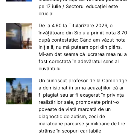
pe 17 iulie / Sectorul educației este
crucial
De la 4.90 la Titularizare 2026, o
învățătoare din Sibiu a primit nota 8.70
după contestație: Când am văzut nota
inițială, nu mă puteam opri din plâns.
Mi-am dat seama că lucrarea mea nu a
fost corectată în adevăratul sens al
cuvântului
Un cunoscut profesor de la Cambridge
a demisionat în urma acuzațiilor că ar
fi plagiat sau ar fi exagerat în privința
realizărilor sale, promovate printr-o
poveste de viață marcată de un
diagnostic de autism, zeci de
maratoane parcurse și milioane de lire
strânse în scopuri caritabile