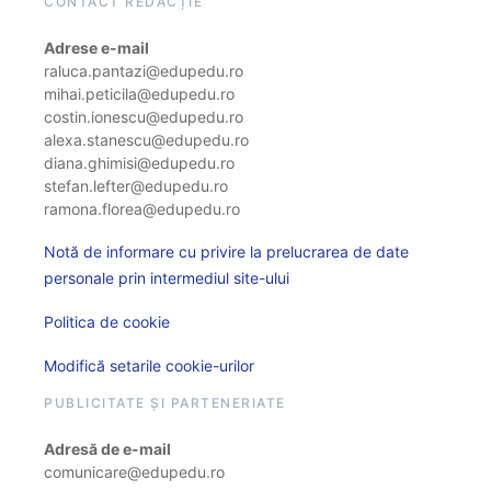
CONTACT REDACȚIE
Adrese e-mail
raluca.pantazi@edupedu.ro
mihai.peticila@edupedu.ro
costin.ionescu@edupedu.ro
alexa.stanescu@edupedu.ro
diana.ghimisi@edupedu.ro
stefan.lefter@edupedu.ro
ramona.florea@edupedu.ro
Notă de informare cu privire la prelucrarea de date
personale prin intermediul site-ului
Politica de cookie
Modifică setarile cookie-urilor
PUBLICITATE ȘI PARTENERIATE
Adresă de e-mail
comunicare@edupedu.ro