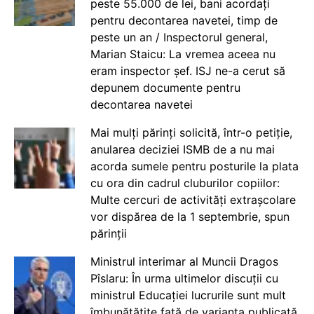
peste 55.000 de lei, bani acordați
pentru decontarea navetei, timp de
peste un an / Inspectorul general,
Marian Staicu: La vremea aceea nu
eram inspector șef. ISJ ne-a cerut să
depunem documente pentru
decontarea navetei
Mai mulți părinți solicită, într-o petiție,
anularea deciziei ISMB de a nu mai
acorda sumele pentru posturile la plata
cu ora din cadrul cluburilor copiilor:
Multe cercuri de activități extrașcolare
vor dispărea de la 1 septembrie, spun
părinții
Ministrul interimar al Muncii Dragos
Pîslaru: În urma ultimelor discuții cu
ministrul Educației lucrurile sunt mult
îmbunătățite față de varianta publicată