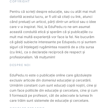
COPYRIGHT
Pentru că scrieți despre educație, sau cu atât mai mult
datorită acestui lucru, ar fi util să citați cu link, atunci
când preluați un articol, părți dintr-un articol sau o idee
care v-a inspirat. Noi, la EduPedu.ro ne-am asumat
această conduită etică și sperăm că și publicațiile cu
mult mai multă experiență vor face la fel. Ne bucurăm
că găsiți subiecte interesante pe Edupedu.ro și suntem
siguri că înțelegeți rugămintea noastră de a cita sursa
(cu link), ca o declarație reciprocă de respect și
profesionalism. Vă mulțumim!
DESPRE NOI
EduPedu.ro este o publicație online care găzduiește
exclusiv articole din domeniul educației și cercetării.
Urmărim constant cum sunt educați copiii noștri, cine și
cum face politicile din educație și cercetare, cine și cum
îi formează pe profesori, cât de adecvate la lumea în
care trăim sunt sistemele de educație și cercetare.