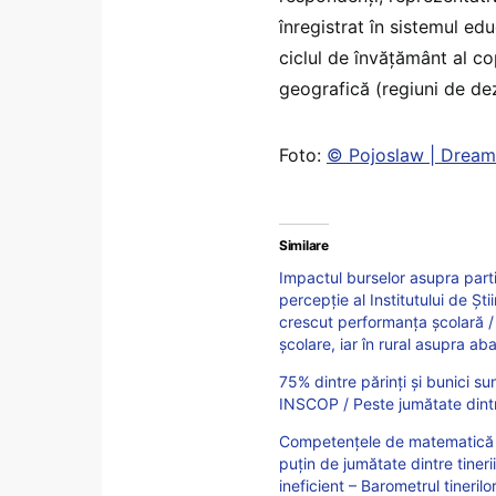
înregistrat în sistemul e
ciclul de învățământ al cop
geografică (regiuni de de
Foto:
© Pojoslaw | Drea
Similare
Impactul burselor asupra partici
percepție al Institutului de Ș
crescut performanța școlară /
școlare, iar în rural asupra ab
75% dintre părinţi şi bunici s
INSCOP / Peste jumătate dintr
Competențele de matematică d
puțin de jumătate dintre tineri
ineficient – Barometrul tineril