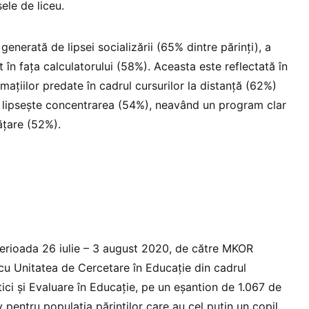
ele de liceu.
 generată de lipsei socializării (65% dintre părinți), a
t în fața calculatorului (58%). Aceasta este reflectată în
ormațiilor predate în cadrul cursurilor la distanță (62%)
 le lipsește concentrarea (54%), neavând un program clar
ățare (52%).
e
 perioada 26 iulie – 3 august 2020, de către MKOR
 cu Unitatea de Cercetare în Educație din cadrul
tici și Evaluare în Educație, pe un eșantion de 1.067 de
 pentru populația părinților care au cel puțin un copil