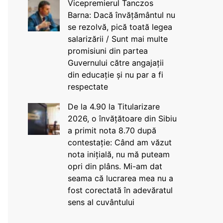
Vicepremierul Tanczos
Barna: Dacă învățământul nu
se rezolvă, pică toată legea
salarizării / Sunt mai multe
promisiuni din partea
Guvernului către angajații
din educație și nu par a fi
respectate
De la 4.90 la Titularizare
2026, o învățătoare din Sibiu
a primit nota 8.70 după
contestație: Când am văzut
nota inițială, nu mă puteam
opri din plâns. Mi-am dat
seama că lucrarea mea nu a
fost corectată în adevăratul
sens al cuvântului