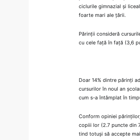
ciclurile gimnazial și lice
foarte mari ale țării.
Părinții consideră cursuri
cu cele față în față (3,6 p
Doar 14% dintre părinți ad
cursurilor în noul an școla
cum s-a întâmplat în timpu
Conform opiniei părinților
copiii lor (2.7 puncte din 
tind totuși să accepte ma