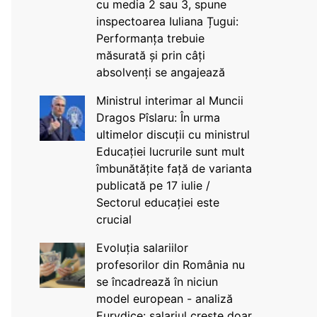
cu media 2 sau 3, spune
inspectoarea Iuliana Țugui:
Performanța trebuie
măsurată și prin câți
absolvenți se angajează
Ministrul interimar al Muncii
Dragos Pîslaru: În urma
ultimelor discuții cu ministrul
Educației lucrurile sunt mult
îmbunătățite față de varianta
publicată pe 17 iulie /
Sectorul educației este
crucial
Evoluția salariilor
profesorilor din România nu
se încadrează în niciun
model european - analiză
Eurydice: salariul crește doar