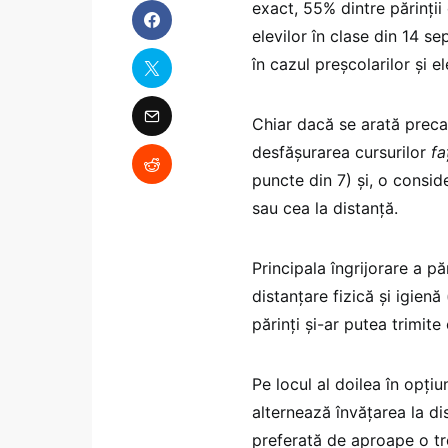
exact, 55% dintre părinții
elevilor în clase din 14 s
în cazul preșcolarilor și el
Chiar dacă se arată precau
desfășurarea cursurilor
fa
puncte din 7) și, o consi
sau cea la distanță.
Principala îngrijorare a pă
distanțare fizică și igienă
părinți și-ar putea trimit
Pe locul al doilea în opțiun
alternează învățarea la di
preferată de aproape o tre