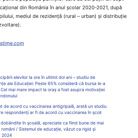
ducațional din România în anul școlar 2020-2021, după
ilului, mediul de rezidență (rural – urban) și distribuție
zvoltare).
mstime.com
pării elevilor la ore în ultimii doi ani – studiu de
tiințe ale Educației: Peste 65% consideră că bursa le-a
 Cel mai mare impact la oraș a fost asupra motivației
andonului
unt de acord cu vaccinarea antigripală, arată un studiu
e respondenți ar fi de acord cu vaccinarea în școli
obândite în școală, apreciate ca fiind bune de mai
i români / Sistemul de educație, văzut ca rigid și
or 2024