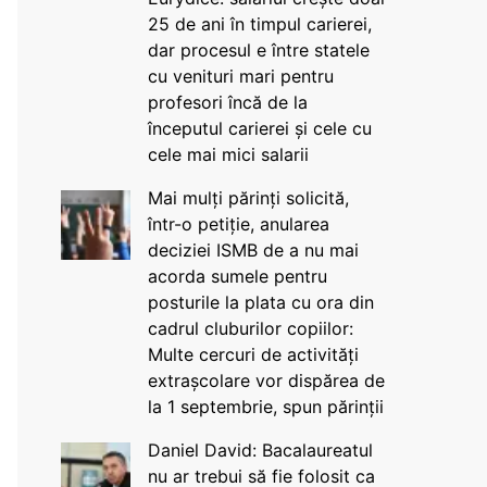
25 de ani în timpul carierei,
dar procesul e între statele
cu venituri mari pentru
profesori încă de la
începutul carierei și cele cu
cele mai mici salarii
Mai mulți părinți solicită,
într-o petiție, anularea
deciziei ISMB de a nu mai
acorda sumele pentru
posturile la plata cu ora din
cadrul cluburilor copiilor:
Multe cercuri de activități
extrașcolare vor dispărea de
la 1 septembrie, spun părinții
Daniel David: Bacalaureatul
nu ar trebui să fie folosit ca