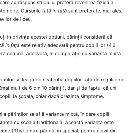
 care au răspuns studiului preferă revenirea fizică a
eptembrie. Cursurile
față în față
sunt preferate, mai ales,
evilor de liceu.
ți în privința acestei opțiuni, părinții consideră că
ță în față
este relativ adecvată pentru copiii lor (4,6
deră cea mai adecvată, în comparație cu varianta mixtă
rinților se leagă de neatenția copiilor față de regulile de
 (mai mult de 6 din 10 părinți), dar și de faptul că unii
e copiii la școală, chiar dacă prezintă simptome.
ile părinților se află varianta mixtă, în care copiii
stanță cu școala tradițională. Această variantă este
ime (31%) dintre părinți, în special, pentru elevii din