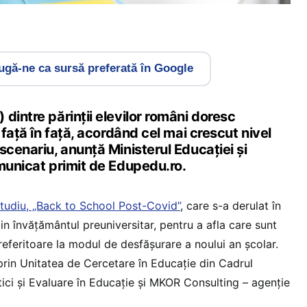
gă-ne ca sursă preferată în Google
dintre părinții elevilor români doresc
 față în față, acordând cel mai crescut nivel
scenariu, anunță Ministerul Educației și
omunicat primit de Edupedu.ro.
tudiu, „Back to School Post-Covid”
, care s-a derulat în
din învățământul preuniversitar, pentru a afla care sunt
 referitoare la modul de desfășurare a noului an școlar.
prin Unitatea de Cercetare în Educație din Cadrul
tici și Evaluare în Educație și MKOR Consulting – agenție