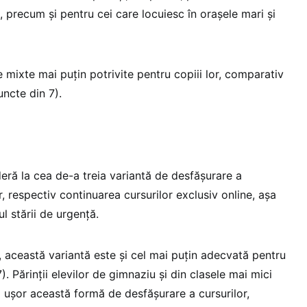
al, precum și pentru cei care locuiesc în orașele mari și
le mixte mai puțin potrivite pentru copiii lor, comparativ
uncte din 7).
eră la cea de-a treia variantă de desfășurare a
r, respectiv continuarea cursurilor exclusiv online, așa
l stării de urgență.
, această variantă este și cel mai puțin adecvată pentru
7). Părinții elevilor de gimnaziu și din clasele mai mici
i ușor această formă de desfășurare a cursurilor,