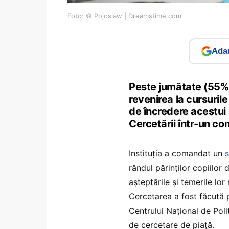
Foto: © Pojoslaw | Dreamstime.com
Adau
Peste jumătate (55%) 
revenirea la cursurile
de încredere acestui 
Cercetării într-un c
Instituția a comandat un
s
rândul părinților copiilor 
așteptările și temerile lor
Cercetarea a fost făcută 
Centrului Național de Poli
de cercetare de piață.