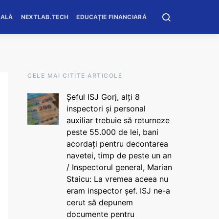
OALĂ
NEXTLAB.TECH
EDUCAȚIE FINANCIARĂ
CELE MAI CITITE ARTICOLE
Șeful ISJ Gorj, alți 8
inspectori și personal
auxiliar trebuie să returneze
peste 55.000 de lei, bani
acordați pentru decontarea
navetei, timp de peste un an
/ Inspectorul general, Marian
Staicu: La vremea aceea nu
eram inspector șef. ISJ ne-a
cerut să depunem
documente pentru