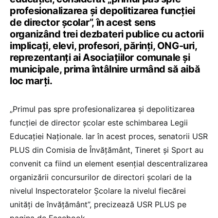
profesionalizarea și depolitizarea funcției
de director școlar”, în acest sens
organizând trei dezbateri publice cu actorii
implicați, elevi, profesori, părinți, ONG-uri,
reprezentanți ai Asociațiilor comunale și
municipale, prima întâlnire urmând să aibă
loc marți.
„Primul pas spre profesionalizarea și depolitizarea
funcției de director școlar este schimbarea Legii
Educației Naționale. Iar în acest proces, senatorii USR
PLUS din Comisia de Învățământ, Tineret și Sport au
convenit ca fiind un element esențial descentralizarea
organizării concursurilor de directori școlari de la
nivelul Inspectoratelor Școlare la nivelul fiecărei
unități de învățământ”, precizează USR PLUS pe