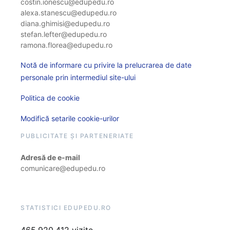
costin.ionescu@edupedu.ro
alexa.stanescu@edupedu.ro
diana.ghimisi@edupedu.ro
stefan.lefter@edupedu.ro
ramona.florea@edupedu.ro
Notă de informare cu privire la prelucrarea de date
personale prin intermediul site-ului
Politica de cookie
Modifică setarile cookie-urilor
PUBLICITATE ȘI PARTENERIATE
Adresă de e-mail
comunicare@edupedu.ro
STATISTICI EDUPEDU.RO