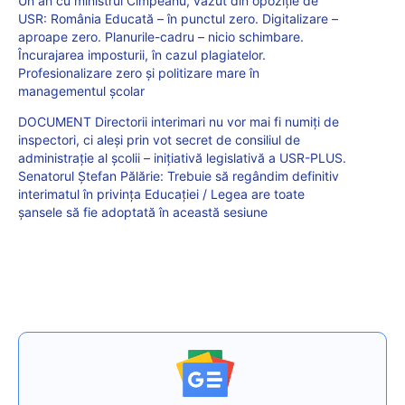
Un an cu ministrul Cîmpeanu, văzut din opoziție de
USR: România Educată – în punctul zero. Digitalizare –
aproape zero. Planurile-cadru – nicio schimbare.
Încurajarea imposturii, în cazul plagiatelor.
Profesionalizare zero și politizare mare în
managementul școlar
DOCUMENT Directorii interimari nu vor mai fi numiți de
inspectori, ci aleși prin vot secret de consiliul de
administrație al școlii – inițiativă legislativă a USR-PLUS.
Senatorul Ștefan Pălărie: Trebuie să regândim definitiv
interimatul în privința Educației / Legea are toate
șansele să fie adoptată în această sesiune