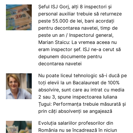
Șeful ISJ Gorj, alți 8 inspectori și
personal auxiliar trebuie să returneze
peste 55.000 de lei, bani acordați
pentru decontarea navetei, timp de
peste un an / Inspectorul general,
Marian Staicu: La vremea aceea nu
eram inspector șef. ISJ ne-a cerut să
depunem documente pentru
decontarea navetei
Nu poate liceul tehnologic să-i ducă pe
toți elevii la un Bacalaureat de 100%
absolvire, sunt care au intrat cu media
2 sau 3, spune inspectoarea Iuliana
Țugui: Performanța trebuie măsurată și
prin câți absolvenți se angajează
Evoluția salariilor profesorilor din
România nu se încadrează în niciun