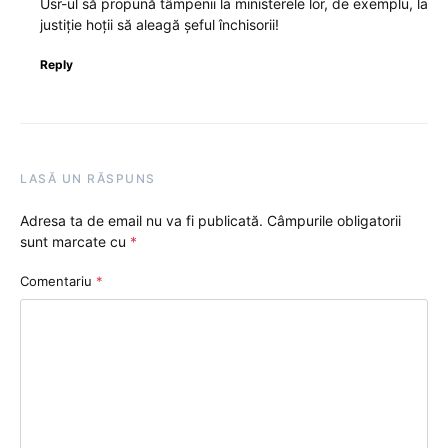
Usr-ul să propună tâmpenii la ministerele lor, de exemplu, la
justiție hoții să aleagă șeful închisorii!
Reply
LASĂ UN RĂSPUNS
Adresa ta de email nu va fi publicată.
Câmpurile obligatorii
sunt marcate cu
*
Comentariu
*