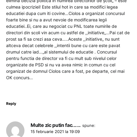
elimina decizia politică în numirea directorilor de școli„ – este
culmea ipocriziei! Este stilul hot in care sa modifici legea
educatiei dupa cum iti covine…Ciolos a organizat concursul
foarte bine si nu a avut nevoie de modificarea legii
educatiei..Ei, care au negociat cu PNL toate numirile de
directori din scoli vin acum cu astfel de ,,initiative„…Pai cat de
prost sa fi sa crezi asa ceva…..Aceste ,,initiative„ nu sunt
altceva decat celebrele ,,intentii bune cu care este pavat
drumul catre iad…„al sistemului de educatie . Concursul
pentru functia de director va fi cu mult sub nivelul celor
organizate de PSD si nu va avea nimic in comun cu cel
organizat de domnul Ciolos care a fost, pe departe, cel mai
OK concurs…
Reply
Multe zic putin fac......
spune:
15 februarie 2021 la 19:09