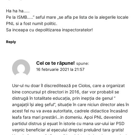
Ha ha ha…..
Pe la ISMB…..” seful mare „se afla pe lista de la alegerile locale
PNL si a fost numit politic.
Sa inceapa cu depolitizarea inspectoratelor!
Reply
Cel ce te răpune!
spune:
16 februarie 2021 la 21:57
Usr-ul nu doar îl discreditează pe Ciolos, care a organizat
bine concursul pt directori in 2016, dar vor probabil se
distrugă în totalitate educația, prin inepția de genul ”
angajații își aleg șeful”, situație în care niciun director ales în
acest fel nu va avea autoritate, cadrele didactice încasând
leafa fara mari prestări…in domeniu. Apoi PNL devenind
partidul distrus și eșuat în istorie cu mana usr-ului iar PSD
veșnic beneficiar al eșecului dreptei preluând tara gratis!