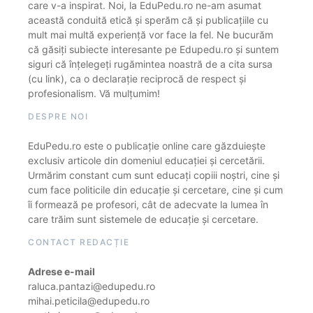
care v-a inspirat. Noi, la EduPedu.ro ne-am asumat
această conduită etică și sperăm că și publicațiile cu
mult mai multă experiență vor face la fel. Ne bucurăm
că găsiți subiecte interesante pe Edupedu.ro și suntem
siguri că înțelegeți rugămintea noastră de a cita sursa
(cu link), ca o declarație reciprocă de respect și
profesionalism. Vă mulțumim!
DESPRE NOI
EduPedu.ro este o publicație online care găzduiește
exclusiv articole din domeniul educației și cercetării.
Urmărim constant cum sunt educați copiii noștri, cine și
cum face politicile din educație și cercetare, cine și cum
îi formează pe profesori, cât de adecvate la lumea în
care trăim sunt sistemele de educație și cercetare.
CONTACT REDACȚIE
Adrese e-mail
raluca.pantazi@edupedu.ro
mihai.peticila@edupedu.ro