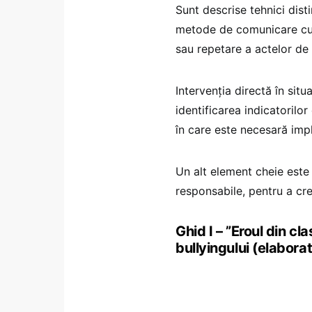
Sunt descrise tehnici disti
metode de comunicare cu î
sau repetare a actelor de 
Intervenția directă în sit
identificarea indicatorilo
în care este necesară impl
Un alt element cheie este c
responsabile, pentru a cr
Ghid I – ”Eroul din cl
bullyingului (elabora