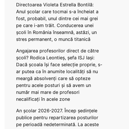
Directoarea Violeta Estrella Bontilă:
Anul școlar care tocmai s-a încheiat a
fost, probabil, unul dintre cei mai grei
pe care i-am trăit. Conducerea unei
școli în România înseamnă, astăzi, un
stres permanent, o muncă titanică
Angajarea profesorilor direct de către
școli? Rodica Leontieș, șefa ISJ Iași:
Dacă școala își face selecție proprie, s-
ar putea ca în anumite localități să nu
meargă absolvenți care să opteze
pentru acele posturi și să avem un
număr mai mare de profesori
necalificați în acele zone
An școlar 2026-2027. Încep ședințele
publice pentru repartizarea posturilor
pe perioadă nedeterminată. La aceste