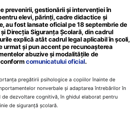
 prevenirii, gestionării și intervenției în
pentru elevi, părinți, cadre didactice și
le, au fost lansate oficial pe 18 septembrie de
și Direcția Siguranța Școlară, din cadrul
rile explică atât cadrul legal aplicabil în școli,
 de urmat și pun accent pe recunoașterea
entelor abuzive și modalitățile de
e, conform
comunicatului oficial
.
ortanța pregătirii psihologice a copiilor înainte de
mportamentelor nonverbale și adaptarea întrebărilor în
ul de dezvoltare cognitivă, în ghidul elaborat pentru
 linie de siguranță școlară.