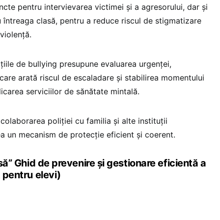
ncte pentru intervievarea victimei și a agresorului, dar și
ntreaga clasă, pentru a reduce riscul de stigmatizare
violență.
uațiile de bullying presupune evaluarea urgenței,
r care arată riscul de escaladare și stabilirea momentului
icarea serviciilor de sănătate mintală.
olaborarea poliției cu familia și alte instituții
ea un mecanism de protecție eficient și coerent.
asă” Ghid de prevenire și gestionare eficientă a
t pentru elevi)