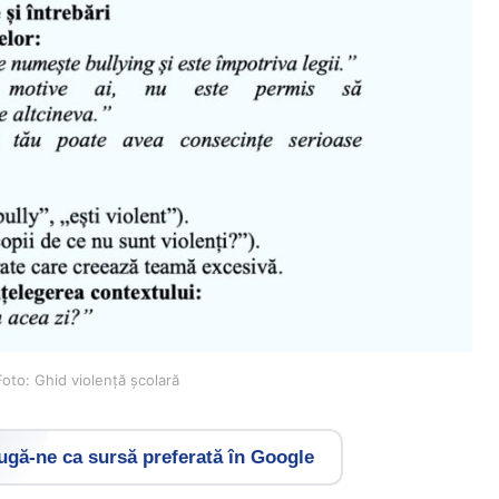
 Foto: Ghid violență școlară
gă-ne ca sursă preferată în Google