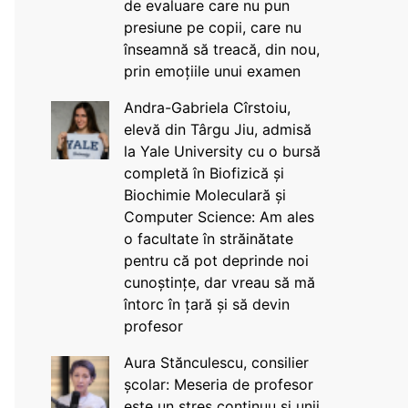
de evaluare care nu pun
presiune pe copii, care nu
înseamnă să treacă, din nou,
prin emoțiile unui examen
Andra-Gabriela Cîrstoiu,
elevă din Târgu Jiu, admisă
la Yale University cu o bursă
completă în Biofizică și
Biochimie Moleculară și
Computer Science: Am ales
o facultate în străinătate
pentru că pot deprinde noi
cunoștințe, dar vreau să mă
întorc în țară și să devin
profesor
Aura Stănculescu, consilier
școlar: Meseria de profesor
este un stres continuu și unii