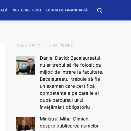
OALĂ
NEXTLAB.TECH
EDUCAȚIE FINANCIARĂ
CELE MAI CITITE ARTICOLE
Daniel David: Bacalaureatul
nu ar trebui să fie folosit ca
mijloc de intrare la facultate.
Bacalaureatul trebuie să fie
un examen care certifică
competențele pe care le ai
după parcursul unui
învățământ obligatoriu
Ministrul Mihai Dimian,
despre publicarea numelor