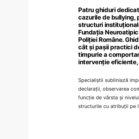
Patru ghiduri dedicate
cazurile de bullying, 
structuri instituționa
Fundația Neuroatipic 
Poliției Române. Ghidu
cât și pașii practici
timpurie a comportam
intervenție eficient
Specialiștii subliniază imp
declarații, observarea co
funcție de vârsta și nivel
structurile cu atribuții pe