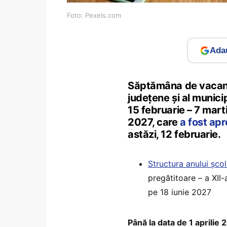
Foto: Pexels.com
Adau
Săptămâna de vacanță
județene și al municip
15 februarie – 7 marti
2027, care
a fost ap
astăzi, 12 februarie.
Structura anului șco
pregătitoare – a XII-
pe 18 iunie 2027
Până la data de 1 aprilie