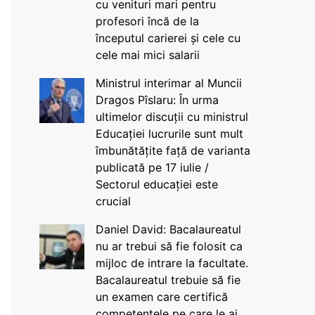
cu venituri mari pentru
profesori încă de la
începutul carierei și cele cu
cele mai mici salarii
Ministrul interimar al Muncii
Dragos Pîslaru: În urma
ultimelor discuții cu ministrul
Educației lucrurile sunt mult
îmbunătățite față de varianta
publicată pe 17 iulie /
Sectorul educației este
crucial
Daniel David: Bacalaureatul
nu ar trebui să fie folosit ca
mijloc de intrare la facultate.
Bacalaureatul trebuie să fie
un examen care certifică
competențele pe care le ai