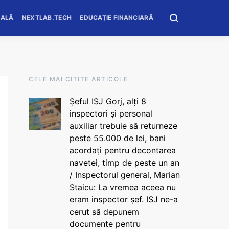
OALĂ
NEXTLAB.TECH
EDUCAȚIE FINANCIARĂ
CELE MAI CITITE ARTICOLE
Șeful ISJ Gorj, alți 8
inspectori și personal
auxiliar trebuie să returneze
peste 55.000 de lei, bani
acordați pentru decontarea
navetei, timp de peste un an
/ Inspectorul general, Marian
Staicu: La vremea aceea nu
eram inspector șef. ISJ ne-a
cerut să depunem
documente pentru