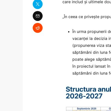
care includ și ultimele do
„În ceea ce privește propu
În urma propunerii de
vacanței la decizia i
(propunerea viza stab
săptămâni din luna fe
poate alege săptămâ
în proiectul lansat î
săptămâni din luna fe