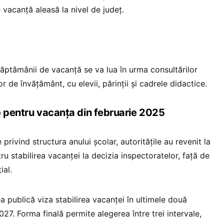
 vacanță aleasă la nivel de județ.
săptămânii de vacanță se va lua în urma consultărilor
lor de învățământ, cu elevii, părinții și cadrele didactice.
le pentru vacanța din februarie 2025
 privind structura anului școlar, autoritățile au revenit la
tru stabilirea vacanței la decizia inspectoratelor, față de
ial.
 publică viza stabilirea vacanței în ultimele două
27. Forma finală permite alegerea între trei intervale,