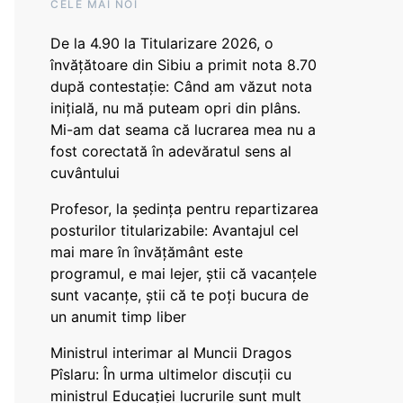
CELE MAI NOI
De la 4.90 la Titularizare 2026, o
învățătoare din Sibiu a primit nota 8.70
după contestație: Când am văzut nota
inițială, nu mă puteam opri din plâns.
Mi-am dat seama că lucrarea mea nu a
fost corectată în adevăratul sens al
cuvântului
Profesor, la ședința pentru repartizarea
posturilor titularizabile: Avantajul cel
mai mare în învățământ este
programul, e mai lejer, știi că vacanțele
sunt vacanţe, știi că te poți bucura de
un anumit timp liber
Ministrul interimar al Muncii Dragos
Pîslaru: În urma ultimelor discuții cu
ministrul Educației lucrurile sunt mult