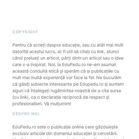
COPYRIGHT
Pentru că scrieți despre educație, sau cu atât mai mult
datorită acestui lucru, ar fi util să citați cu link, atunci
când preluați un articol, părți dintr-un articol sau o idee
care v-a inspirat. Noi, la EduPedu.ro ne-am asumat
această conduită etică și sperăm că și publicațiile cu
mult mai multă experiență vor face la fel. Ne bucurăm
că găsiți subiecte interesante pe Edupedu.ro și suntem
siguri că înțelegeți rugămintea noastră de a cita sursa
(cu link), ca o declarație reciprocă de respect și
profesionalism. Vă mulțumim!
DESPRE NOI
EduPedu.ro este o publicație online care găzduiește
exclusiv articole din domeniul educației și cercetării.