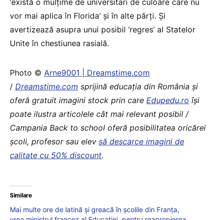
‘există o mulţime de universitari de culoare care nu
vor mai aplica în Florida’ şi în alte părţi. Şi
avertizează asupra unui posibil ‘regres’ al Statelor
Unite în chestiunea rasială.
Photo ©
Arne9001 | Dreamstime.com
/
Dreamstime.com
sprijină educaţia din România şi
oferă gratuit imagini stock prin care
Edupedu.ro
îşi
poate ilustra articolele cât mai relevant posibil /
Campania Back to school oferă posibilitatea oricărei
școli, profesor sau elev
să descarce imagini de
calitate cu 50% discount
.
Similare
Mai multe ore de latină și greacă în școlile din Franța,
vrea ministrul francez al Educației, pentru reapropierea