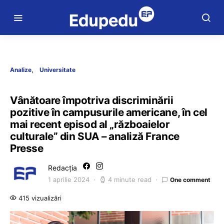
Analize
Universitate
Vânătoare împotriva discriminării
pozitive în campusurile americane, în cel
mai recent episod al „războaielor
culturale” din SUA – analiză France
Presse
Redacția
1 aprilie 2024
4 minute read
One comment
415 vizualizări