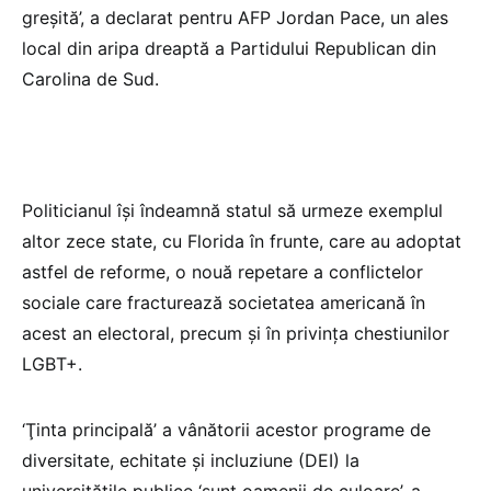
greşită’, a declarat pentru AFP Jordan Pace, un ales
local din aripa dreaptă a Partidului Republican din
Carolina de Sud.
Politicianul îşi îndeamnă statul să urmeze exemplul
altor zece state, cu Florida în frunte, care au adoptat
astfel de reforme, o nouă repetare a conflictelor
sociale care fracturează societatea americană în
acest an electoral, precum şi în privinţa chestiunilor
LGBT+.
‘Ţinta principală’ a vânătorii acestor programe de
diversitate, echitate şi incluziune (DEI) la
universităţile publice ‘sunt oamenii de culoare’, a