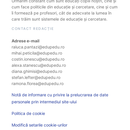
Urmărim constant cum sunt educați copiii noștri, cine și
cum face politicile din educație și cercetare, cine și cum
îi formează pe profesori, cât de adecvate la lumea în
care trăim sunt sistemele de educație și cercetare.
CONTACT REDACȚIE
Adrese e-mail
raluca.pantazi@edupedu.ro
mihai.peticila@edupedu.ro
costin.ionescu@edupedu.ro
alexa.stanescu@edupedu.ro
diana.ghimisi@edupedu.ro
stefan.lefter@edupedu.ro
ramona.florea@edupedu.ro
Notă de informare cu privire la prelucrarea de date
personale prin intermediul site-ului
Politica de cookie
Modifică setarile cookie-urilor