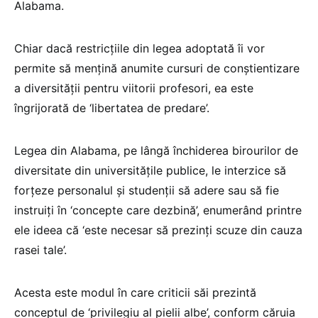
Alabama.
Chiar dacă restricţiile din legea adoptată îi vor
permite să menţină anumite cursuri de conştientizare
a diversităţii pentru viitorii profesori, ea este
îngrijorată de ‘libertatea de predare’.
Legea din Alabama, pe lângă închiderea birourilor de
diversitate din universităţile publice, le interzice să
forţeze personalul şi studenţii să adere sau să fie
instruiţi în ‘concepte care dezbină’, enumerând printre
ele ideea că ‘este necesar să prezinţi scuze din cauza
rasei tale’.
Acesta este modul în care criticii săi prezintă
conceptul de ‘privilegiu al pielii albe’, conform căruia