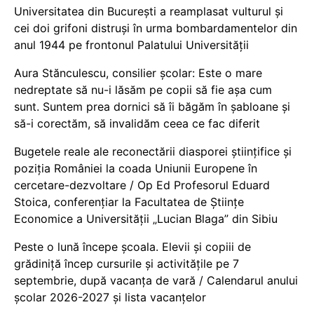
Universitatea din București a reamplasat vulturul și
cei doi grifoni distruși în urma bombardamentelor din
anul 1944 pe frontonul Palatului Universității
Aura Stănculescu, consilier școlar: Este o mare
nedreptate să nu-i lăsăm pe copii să fie așa cum
sunt. Suntem prea dornici să îi băgăm în șabloane și
să-i corectăm, să invalidăm ceea ce fac diferit
Bugetele reale ale reconectării diasporei științifice și
poziția României la coada Uniunii Europene în
cercetare-dezvoltare / Op Ed Profesorul Eduard
Stoica, conferențiar la Facultatea de Științe
Economice a Universității „Lucian Blaga” din Sibiu
Peste o lună începe școala. Elevii și copiii de
grădiniță încep cursurile și activitățile pe 7
septembrie, după vacanța de vară / Calendarul anului
școlar 2026-2027 și lista vacanțelor