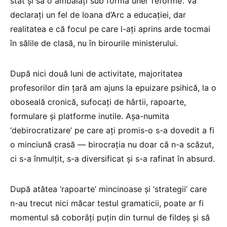
stat și să o ambalați sub forma unei ‘reforme’. Vă
declarați un fel de Ioana d’Arc a educației, dar
realitatea e că focul pe care l-ați aprins arde tocmai
în sălile de clasă, nu în birourile ministerului.
După nici două luni de activitate, majoritatea
profesorilor din țară am ajuns la epuizare psihică, la o
oboseală cronică, sufocați de hârtii, rapoarte,
formulare și platforme inutile. Așa-numita
‘debirocratizare’ pe care ați promis-o s-a dovedit a fi
o minciună crasă — birocrația nu doar că n-a scăzut,
ci s-a înmulțit, s-a diversificat și s-a rafinat în absurd.
După atâtea ‘rapoarte’ mincinoase și ‘strategii’ care
n-au trecut nici măcar testul gramaticii, poate ar fi
momentul să coborâți puțin din turnul de fildeș și să