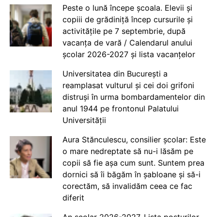
Peste o lună începe școala. Elevii și
copiii de grădiniță încep cursurile și
activitățile pe 7 septembrie, după
vacanța de vară / Calendarul anului
școlar 2026-2027 și lista vacanțelor
Universitatea din București a
reamplasat vulturul și cei doi grifoni
distruși în urma bombardamentelor din
anul 1944 pe frontonul Palatului
Universității
Aura Stănculescu, consilier școlar: Este
o mare nedreptate să nu-i lăsăm pe
copii să fie așa cum sunt. Suntem prea
dornici să îi băgăm în șabloane și să-i
corectăm, să invalidăm ceea ce fac
diferit
An școlar 2026-2027. Lista posturilor