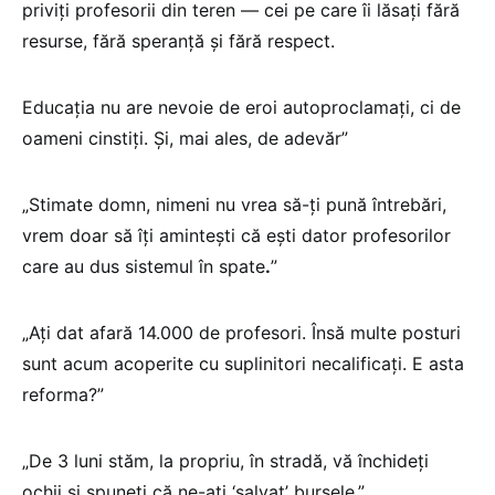
priviți profesorii din teren — cei pe care îi lăsați fără
resurse, fără speranță și fără respect.
Educația nu are nevoie de eroi autoproclamați, ci de
oameni cinstiți. Și, mai ales, de adevăr”
„Stimate domn, nimeni nu vrea să-ți pună întrebări,
vrem doar să îți amintești că ești dator profesorilor
care au dus sistemul în spate
.
”
„Ați dat afară 14.000 de profesori. Însă multe posturi
sunt acum acoperite cu suplinitori necalificați. E asta
reforma?”
„De 3 luni stăm, la propriu, în stradă, vă închideți
ochii și spuneți că ne-ați ‘salvat’ bursele.”