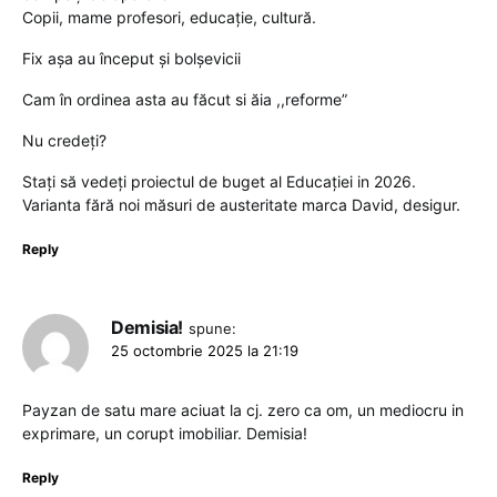
Copii, mame profesori, educație, cultură.
Fix așa au început și bolșevicii
Cam în ordinea asta au făcut si ăia ,,reforme”
Nu credeți?
Stați să vedeți proiectul de buget al Educației in 2026.
Varianta fără noi măsuri de austeritate marca David, desigur.
Reply
Demisia!
spune:
25 octombrie 2025 la 21:19
Payzan de satu mare aciuat la cj. zero ca om, un mediocru in
exprimare, un corupt imobiliar. Demisia!
Reply