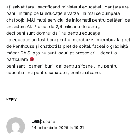
ați salvat țara , sacrificand ministerul educației . dar țara are
bani . in timp ce la educație e varza , la mai se cumpăra
chatboți: „MAI mută serviciul de informații pentru cetățeni pe
un sistem AI. Proiect de 2,6 milioane de euro „
deci bani sunt domnu’ da ‘ nu pentru educație .
La educatie au fost bani pentru microbuze.. microbuz la preț
de Penthouse și chatboti la pret de spital. faceai o grădiniță
măcar CA SI așa nu sunt locuri pt preșcolari .. decat la
particulară
bani sant , oameni buni, da’ pentru sifoane .. nu pentru
educație , nu pentru sanatate , pentru sifoane.
Reply
Leaț
spune:
24 octombrie 2025 la 19:31