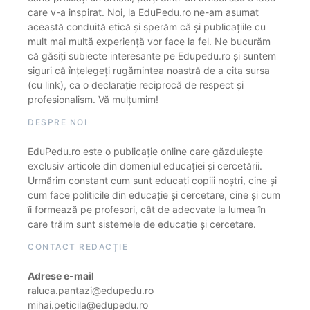
care v-a inspirat. Noi, la EduPedu.ro ne-am asumat
această conduită etică și sperăm că și publicațiile cu
mult mai multă experiență vor face la fel. Ne bucurăm
că găsiți subiecte interesante pe Edupedu.ro și suntem
siguri că înțelegeți rugămintea noastră de a cita sursa
(cu link), ca o declarație reciprocă de respect și
profesionalism. Vă mulțumim!
DESPRE NOI
EduPedu.ro este o publicație online care găzduiește
exclusiv articole din domeniul educației și cercetării.
Urmărim constant cum sunt educați copiii noștri, cine și
cum face politicile din educație și cercetare, cine și cum
îi formează pe profesori, cât de adecvate la lumea în
care trăim sunt sistemele de educație și cercetare.
CONTACT REDACȚIE
Adrese e-mail
raluca.pantazi@edupedu.ro
mihai.peticila@edupedu.ro