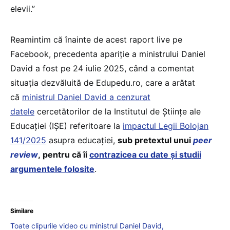
elevii.”
Reamintim că înainte de acest raport live pe
Facebook, precedenta apariție a ministrului Daniel
David a fost pe 24 iulie 2025, când a comentat
situația dezvăluită de Edupedu.ro, care a arătat
că
ministrul Daniel David a cenzurat
datele
cercetătorilor de la Institutul de Științe ale
Educației (IȘE) referitoare la
impactul Legii Bolojan
141/2025
asupra educației,
sub pretextul unui
peer
review
, pentru că îi
contrazicea cu date și studii
argumentele folosite
.
Similare
Toate clipurile video cu ministrul Daniel David,