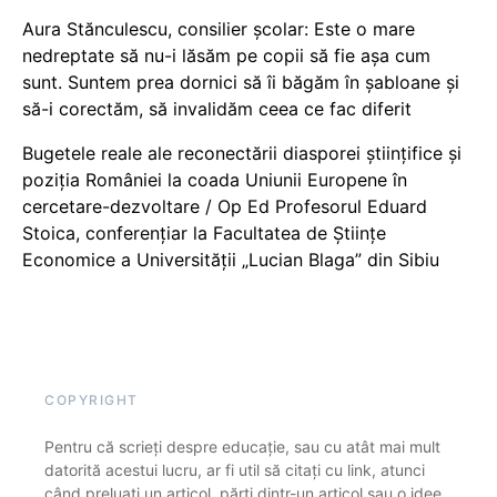
Aura Stănculescu, consilier școlar: Este o mare
nedreptate să nu-i lăsăm pe copii să fie așa cum
sunt. Suntem prea dornici să îi băgăm în șabloane și
să-i corectăm, să invalidăm ceea ce fac diferit
Bugetele reale ale reconectării diasporei științifice și
poziția României la coada Uniunii Europene în
cercetare-dezvoltare / Op Ed Profesorul Eduard
Stoica, conferențiar la Facultatea de Științe
Economice a Universității „Lucian Blaga” din Sibiu
COPYRIGHT
Pentru că scrieți despre educație, sau cu atât mai mult
datorită acestui lucru, ar fi util să citați cu link, atunci
când preluați un articol, părți dintr-un articol sau o idee