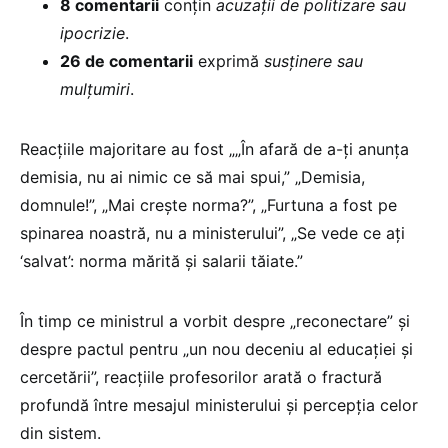
8 comentarii
conțin
acuzații de politizare sau
ipocrizie
.
26 de comentarii
exprimă
susținere sau
mulțumiri
.
Reacțiile majoritare au fost „„În afară de a-ți anunța
demisia, nu ai nimic ce să mai spui,” „Demisia,
domnule!”, „Mai crește norma?”, „Furtuna a fost pe
spinarea noastră, nu a ministerului”, „Se vede ce ați
‘salvat’: norma mărită și salarii tăiate.”
În timp ce ministrul a vorbit despre „reconectare” și
despre pactul pentru „un nou deceniu al educației și
cercetării”, reacțiile profesorilor arată o fractură
profundă între mesajul ministerului și percepția celor
din sistem.