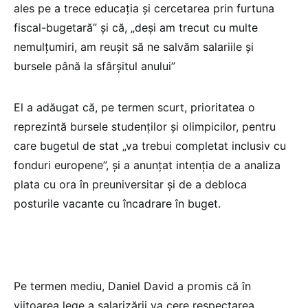
ales pe a trece educația și cercetarea prin furtuna
fiscal-bugetară” și că, „deși am trecut cu multe
nemulțumiri, am reușit să ne salvăm salariile și
bursele până la sfârșitul anului”
El a adăugat că, pe termen scurt, prioritatea o
reprezintă bursele studenților și olimpicilor, pentru
care bugetul de stat „va trebui completat inclusiv cu
fonduri europene”, și a anunțat intenția de a analiza
plata cu ora în preuniversitar și de a debloca
posturile vacante cu încadrare în buget.
Pe termen mediu, Daniel David a promis că în
viitoarea lege a salarizării va cere respectarea