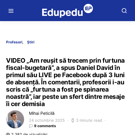
Profesori
Știri
VIDEO „Am reușit să trecem prin furtuna
fiscal-bugetară”, a spus Daniel David în
primul său LIVE pe Facebook după 3 luni
de absență. În comentarii, profesorii i-au
scris că „furtuna a fost pe spinarea
noastră”, iar peste un sfert dintre mesaje
îi cer demisia
Mihai Peticilă
24 octombrie 2025
3 minute read
9 comments
2.382 de vizualizări