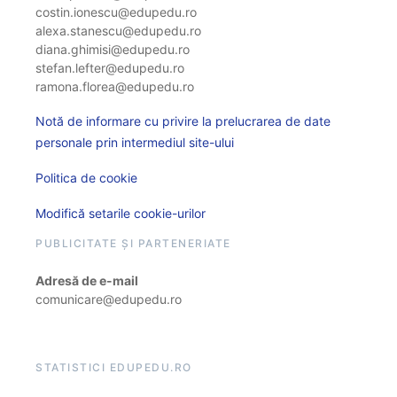
costin.ionescu@edupedu.ro
alexa.stanescu@edupedu.ro
diana.ghimisi@edupedu.ro
stefan.lefter@edupedu.ro
ramona.florea@edupedu.ro
Notă de informare cu privire la prelucrarea de date
personale prin intermediul site-ului
Politica de cookie
Modifică setarile cookie-urilor
PUBLICITATE ȘI PARTENERIATE
Adresă de e-mail
comunicare@edupedu.ro
STATISTICI EDUPEDU.RO