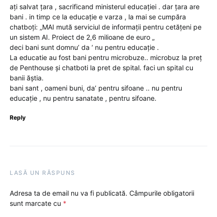
ați salvat țara , sacrificand ministerul educației . dar țara are
bani . in timp ce la educație e varza , la mai se cumpăra
chatboți: „MAI mută serviciul de informații pentru cetățeni pe
un sistem AI. Proiect de 2,6 milioane de euro „
deci bani sunt domnu’ da ‘ nu pentru educație .
La educatie au fost bani pentru microbuze.. microbuz la preț
de Penthouse și chatboti la pret de spital. faci un spital cu
banii ăștia.
bani sant , oameni buni, da’ pentru sifoane .. nu pentru
educație , nu pentru sanatate , pentru sifoane.
Reply
LASĂ UN RĂSPUNS
Adresa ta de email nu va fi publicată.
Câmpurile obligatorii
sunt marcate cu
*