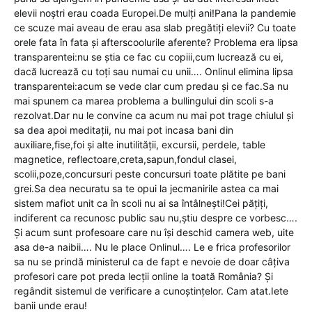
elevii noștri erau coada Europei.De mulți ani!Pana la pandemie
ce scuze mai aveau de erau asa slab pregătiți elevii? Cu toate
orele fata în fata și afterscoolurile aferente? Problema era lipsa
transparentei:nu se știa ce fac cu copiii,cum lucrează cu ei,
dacă lucrează cu toți sau numai cu unii…. Onlinul elimina lipsa
transparentei:acum se vede clar cum predau și ce fac.Sa nu
mai spunem ca marea problema a bullingului din scoli s-a
rezolvat.Dar nu le convine ca acum nu mai pot trage chiulul și
sa dea apoi meditații, nu mai pot incasa bani din
auxiliare,fise,foi și alte inutilității, excursii, perdele, table
magnetice, reflectoare,creta,sapun,fondul clasei,
scolii,poze,concursuri peste concursuri toate plătite pe bani
grei.Sa dea necuratu sa te opui la jecmanirile astea ca mai
sistem mafiot unit ca în scoli nu ai sa întâlnești!Cei pățiți,
indiferent ca recunosc public sau nu,știu despre ce vorbesc….
Și acum sunt profesoare care nu își deschid camera web, uite
asa de-a naibii…. Nu le place Onlinul…. Le e frica profesorilor
sa nu se prindă ministerul ca de fapt e nevoie de doar câțiva
profesori care pot preda lecții online la toată România? Și
regândit sistemul de verificare a cunoștințelor. Cam atat.Iete
banii unde erau!