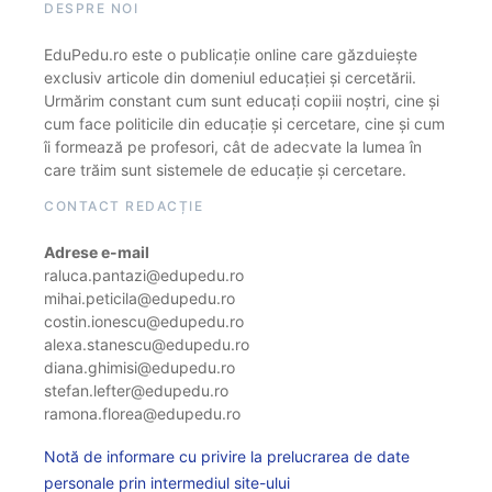
DESPRE NOI
EduPedu.ro este o publicație online care găzduiește
exclusiv articole din domeniul educației și cercetării.
Urmărim constant cum sunt educați copiii noștri, cine și
cum face politicile din educație și cercetare, cine și cum
îi formează pe profesori, cât de adecvate la lumea în
care trăim sunt sistemele de educație și cercetare.
CONTACT REDACȚIE
Adrese e-mail
raluca.pantazi@edupedu.ro
mihai.peticila@edupedu.ro
costin.ionescu@edupedu.ro
alexa.stanescu@edupedu.ro
diana.ghimisi@edupedu.ro
stefan.lefter@edupedu.ro
ramona.florea@edupedu.ro
Notă de informare cu privire la prelucrarea de date
personale prin intermediul site-ului