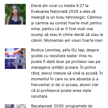
Elevă din rural cu media 9.27 la
Evaluarea Națională 2026 a ales să
meargă la un liceu tehnologic: Căminul
și cantina au contat foarte mult pentru
mine, pentru că ar fi fost mult mai
scump să stau în chirie decât să stau la
cămin. Momentan am visuri foarte mari
Rodica Leontieș, șefa ISJ Iași, despre
școlile cu rezultate slabe: Vina nu
poate fi dată doar pe profesor sau pe
managerul unității școlare. În primul
rând, elevul trebuie să vină la școală. În
momentul în care nu are absențe și a
frecventat zi de zi școala, atunci clar
că și profesorul poate avea niște
rezultate
Bacalaureat 2030: programele de