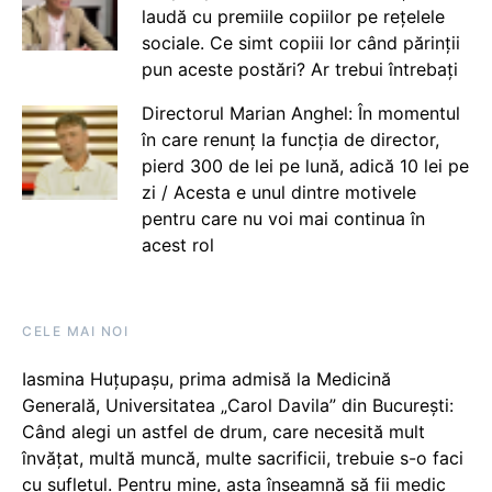
laudă cu premiile copiilor pe rețelele
sociale. Ce simt copiii lor când părinții
pun aceste postări? Ar trebui întrebați
Directorul Marian Anghel: În momentul
în care renunț la funcția de director,
pierd 300 de lei pe lună, adică 10 lei pe
zi / Acesta e unul dintre motivele
pentru care nu voi mai continua în
acest rol
CELE MAI NOI
Iasmina Huțupașu, prima admisă la Medicină
Generală, Universitatea „Carol Davila” din București:
Când alegi un astfel de drum, care necesită mult
învățat, multă muncă, multe sacrificii, trebuie s-o faci
cu sufletul. Pentru mine, asta înseamnă să fii medic