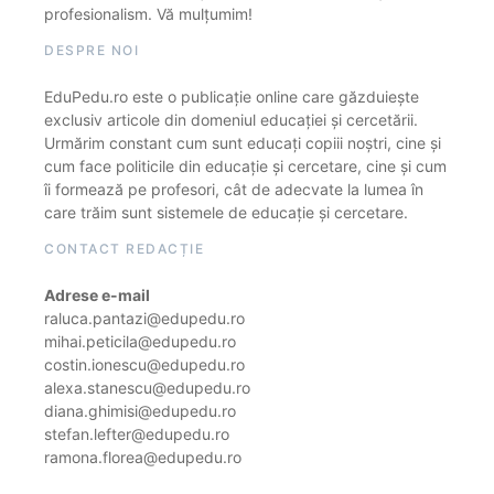
profesionalism. Vă mulțumim!
DESPRE NOI
EduPedu.ro este o publicație online care găzduiește
exclusiv articole din domeniul educației și cercetării.
Urmărim constant cum sunt educați copiii noștri, cine și
cum face politicile din educație și cercetare, cine și cum
îi formează pe profesori, cât de adecvate la lumea în
care trăim sunt sistemele de educație și cercetare.
CONTACT REDACȚIE
Adrese e-mail
raluca.pantazi@edupedu.ro
mihai.peticila@edupedu.ro
costin.ionescu@edupedu.ro
alexa.stanescu@edupedu.ro
diana.ghimisi@edupedu.ro
stefan.lefter@edupedu.ro
ramona.florea@edupedu.ro