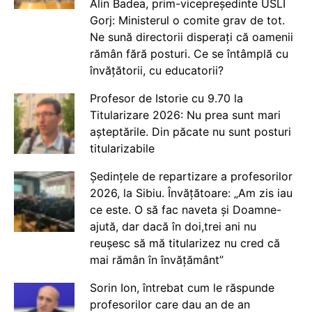
Alin Badea, prim-vicepreședinte USLI
Gorj: Ministerul o comite grav de tot.
Ne sună directorii disperați că oamenii
rămân fără posturi. Ce se întâmplă cu
învățătorii, cu educatorii?
Profesor de Istorie cu 9.70 la
Titularizare 2026: Nu prea sunt mari
așteptările. Din păcate nu sunt posturi
titularizabile
Ședințele de repartizare a profesorilor
2026, la Sibiu. Învățătoare: „Am zis iau
ce este. O să fac naveta și Doamne-
ajută, dar dacă în doi,trei ani nu
reușesc să mă titularizez nu cred că
mai rămân în învățământ”
Sorin Ion, întrebat cum le răspunde
profesorilor care dau an de an