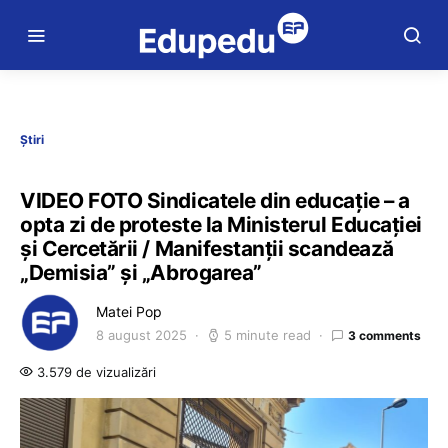
Știri
VIDEO FOTO Sindicatele din educație – a
opta zi de proteste la Ministerul Educației
și Cercetării / Manifestanții scandează
„Demisia” și „Abrogarea”
Matei Pop
8 august 2025
5 minute read
3 comments
3.579 de vizualizări