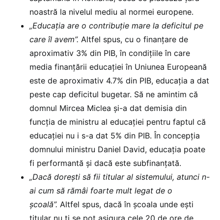
noastră la nivelul mediu al normei europene.
„Educația are o contribuție mare la deficitul pe
care îl avem”.
Altfel spus, cu o finanțare de
aproximativ 3% din PIB, în condițiile în care
media finanțării educației în Uniunea Europeană
este de aproximativ 4.7% din PIB, educația a dat
peste cap deficitul bugetar. Să ne amintim că
domnul Mircea Miclea și-a dat demisia din
funcția de ministru al educației pentru faptul că
educației nu i s-a dat 5% din PIB. În concepția
domnului ministru Daniel David, educația poate
fi performantă și dacă este subfinanțată.
„Dacă dorești să fii titular al sistemului, atunci n-
ai cum să rămâi foarte mult legat de o
școală”.
Altfel spus, dacă în școala unde ești
titular nu ți se pot asigura cele 20 de ore de