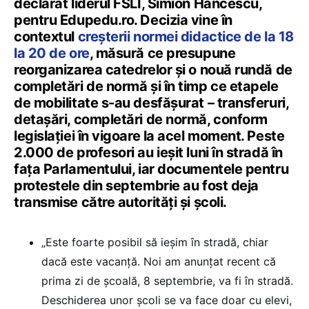
declarat liderul FSLI, Simion Hăncescu,
pentru Edupedu.ro. Decizia vine în
contextul
creșterii normei didactice de la 18
la 20 de ore
, măsură ce presupune
reorganizarea catedrelor și o nouă rundă de
completări de normă și în timp ce etapele
de mobilitate s-au desfășurat – transferuri,
detașări, completări de normă, conform
legislației în vigoare la acel moment. Peste
2.000 de profesori au ieșit luni în stradă în
fața Parlamentului, iar documentele pentru
protestele din septembrie au fost deja
transmise către autorități și școli.
„Este foarte posibil să ieșim în stradă, chiar
dacă este vacanță. Noi am anunțat recent că
prima zi de școală, 8 septembrie, va fi în stradă.
Deschiderea unor școli se va face doar cu elevi,