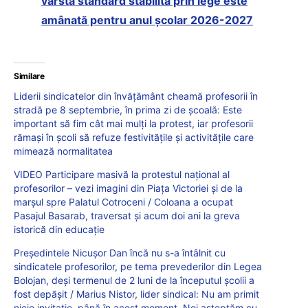
vârsta standard stabilită prin lege este
amânată pentru anul școlar 2026-2027
Similare
Liderii sindicatelor din învățământ cheamă profesorii în
stradă pe 8 septembrie, în prima zi de școală: Este
important să fim cât mai mulți la protest, iar profesorii
rămași în școli să refuze festivitățile și activitățile care
mimează normalitatea
VIDEO Participare masivă la protestul național al
profesorilor – vezi imagini din Piața Victoriei și de la
marșul spre Palatul Cotroceni / Coloana a ocupat
Pasajul Basarab, traversat și acum doi ani la greva
istorică din educație
Președintele Nicușor Dan încă nu s-a întâlnit cu
sindicatele profesorilor, pe tema prevederilor din Legea
Bolojan, deși termenul de 2 luni de la începutul școlii a
fost depășit / Marius Nistor, lider sindical: Nu am primit
nicio invitație, până în acest moment. Noi așteptăm cu