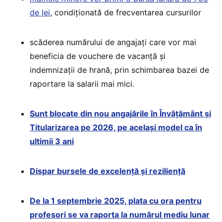
de lei
, condiționată de frecventarea cursurilor
scăderea numărului de angajați care vor mai
beneficia de vouchere de vacanță și
indemnizații de hrană, prin schimbarea bazei de
raportare la salarii mai mici.
Sunt blocate din nou angajările în Învățământ și
Titularizarea pe 2026, pe același model ca în
ultimii 3 ani
Dispar bursele de excelență și reziliență
De la 1 septembrie 2025, plata cu ora pentru
profesori se va raporta la numărul mediu lunar