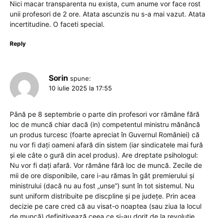
Nici macar transparenta nu exista, cum anume vor face rost
unii profesori de 2 ore. Atata ascunzis nu s-a mai vazut. Atata
incertitudine. O faceti special.
Reply
Sorin
spune:
10 iulie 2025 la 17:55
Până pe 8 septembrie o parte din profesori vor rămâne fără
loc de muncă chiar dacă (in) competentul ministru mănâncă
un produs turcesc (foarte apreciat în Guvernul României) că
nu vor fi dați oameni afară din sistem (iar sindicatele mai fură
și ele câte o gură din acel produs). Are dreptate psihologul:
Nu vor fi dați afară. Vor rămâne fără loc de muncă. Zecile de
mii de ore disponibile, care i-au rămas în gât premierului și
ministrului (dacă nu au fost „unse”) sunt în tot sistemul. Nu
sunt uniform distribuite pe discpline și pe județe. Prin acea
decizie pe care cred că au visat-o noaptea (sau ziua la locul
de muncă) definitivează ceea ce și-au dorit de la revoluție