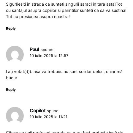
Sigur!iesiti in strada ca sunteti singurii saraci in tara asta!Tot
cu santajul asupra copiilor si parintilor sunteti ca sa va sustina!
Tot cu presiunea asupra noastra!
Reply
Paul
spune:
10 iulie 2025 la 12:57
l ați votat:)))). așa va trebuie. nu sunt solidar deloc, chiar mă
bucur
Reply
Copilot
spune:
10 iulie 2025 la 11:21
Citesc ca unii profesori regreta ca n-au fost proteste încă de