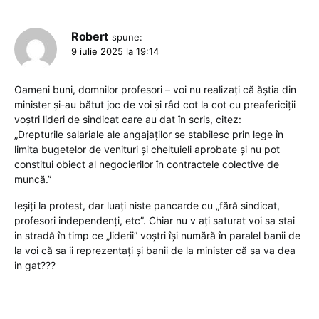
Robert
spune:
9 iulie 2025 la 19:14
Oameni buni, domnilor profesori – voi nu realizați că ăștia din
minister și-au bătut joc de voi și râd cot la cot cu preafericiții
voștri lideri de sindicat care au dat în scris, citez:
„Drepturile salariale ale angajaților se stabilesc prin lege în
limita bugetelor de venituri și cheltuieli aprobate și nu pot
constitui obiect al negocierilor în contractele colective de
muncă.”
Ieșiți la protest, dar luați niste pancarde cu „fără sindicat,
profesori independenți, etc”. Chiar nu v ați saturat voi sa stai
in stradă în timp ce „liderii” voștri își numără în paralel banii de
la voi că sa ii reprezentați și banii de la minister că sa va dea
in gat???