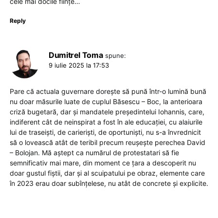
cele mai docile ființe…
Reply
Dumitrel Toma
spune:
9 iulie 2025 la 17:53
Pare că actuala guvernare dorește să pună într-o lumină bună
nu doar măsurile luate de cuplul Băsescu – Boc, la anterioara
criză bugetară, dar și mandatele președintelui Iohannis, care,
indiferent cât de neinspirat a fost în ale educației, cu alaiurile
lui de traseiști, de carieriști, de oportuniști, nu s-a învrednicit
să o lovească atât de teribil precum reușește perechea David
– Bolojan. Mă aștept ca numărul de protestatari să fie
semnificativ mai mare, din moment ce țara a descoperit nu
doar gustul fiștii, dar și al scuipatului pe obraz, elemente care
în 2023 erau doar subînțelese, nu atât de concrete și explicite.