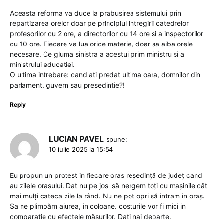
Aceasta reforma va duce la prabusirea sistemului prin
repartizarea orelor doar pe principiul intregirii catedrelor
profesorilor cu 2 ore, a directorilor cu 14 ore si a inspectorilor
cu 10 ore. Fiecare va lua orice materie, doar sa aiba orele
necesare. Ce gluma sinistra a acestui prim ministru si a
ministrului educatiei.
O ultima intrebare: cand ati predat ultima oara, domnilor din
parlament, guvern sau presedintie?!
Reply
LUCIAN PAVEL
spune:
10 iulie 2025 la 15:54
Eu propun un protest in fiecare oras reședință de județ cand
au zilele orasului. Dat nu pe jos, să nergem toți cu mașinile cât
mai mulți cateca zile la rând. Nu ne pot opri să intram in oraș.
Sa ne plimbăm aiurea, in coloane. costurile vor fi mici in
comparație cu efectele măsurilor. Dați nai departe.