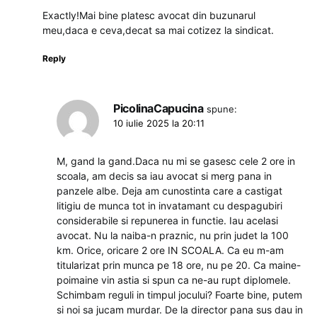
Exactly!Mai bine platesc avocat din buzunarul
meu,daca e ceva,decat sa mai cotizez la sindicat.
Reply
PicolinaCapucina
spune:
10 iulie 2025 la 20:11
M, gand la gand.Daca nu mi se gasesc cele 2 ore in
scoala, am decis sa iau avocat si merg pana in
panzele albe. Deja am cunostinta care a castigat
litigiu de munca tot in invatamant cu despagubiri
considerabile si repunerea in functie. Iau acelasi
avocat. Nu la naiba-n praznic, nu prin judet la 100
km. Orice, oricare 2 ore IN SCOALA. Ca eu m-am
titularizat prin munca pe 18 ore, nu pe 20. Ca maine-
poimaine vin astia si spun ca ne-au rupt diplomele.
Schimbam reguli in timpul jocului? Foarte bine, putem
si noi sa jucam murdar. De la director pana sus dau in