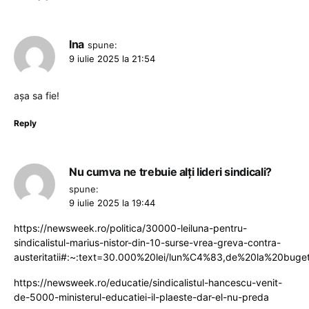
Ina
spune:
9 iulie 2025 la 21:54
așa sa fie!
Reply
Nu cumva ne trebuie alți lideri sindicali?
spune:
9 iulie 2025 la 19:44
https://newsweek.ro/politica/30000-leiluna-pentru-
sindicalistul-marius-nistor-din-10-surse-vrea-greva-contra-
austeritatii#:~:text=30.000%20lei/lun%C4%83,de%20la%20buge
https://newsweek.ro/educatie/sindicalistul-hancescu-venit-
de-5000-ministerul-educatiei-il-plaeste-dar-el-nu-preda