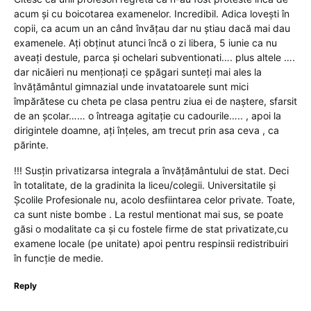
acum și cu boicotarea examenelor. Incredibil. Adica lovești în
copii, ca acum un an când învățau dar nu știau dacă mai dau
examenele. Ați obținut atunci încă o zi libera, 5 iunie ca nu
aveați destule, parca și ochelari subventionati…. plus altele ….
dar nicăieri nu menționați ce șpăgari sunteți mai ales la
învățământul gimnazial unde invatatoarele sunt mici
împărătese cu cheta pe clasa pentru ziua ei de naștere, sfarsit
de an școlar…… o întreaga agitație cu cadourile….. , apoi la
dirigintele doamne, ați înțeles, am trecut prin asa ceva , ca
părinte.
!!! Susțin privatizarsa integrala a învățământului de stat. Deci
în totalitate, de la gradinita la liceu/colegii. Universitatile și
Școlile Profesionale nu, acolo desfiintarea celor private. Toate,
ca sunt niste bombe . La restul mentionat mai sus, se poate
găsi o modalitate ca și cu fostele firme de stat privatizate,cu
examene locale (pe unitate) apoi pentru respinsii redistribuiri
în funcție de medie.
Reply