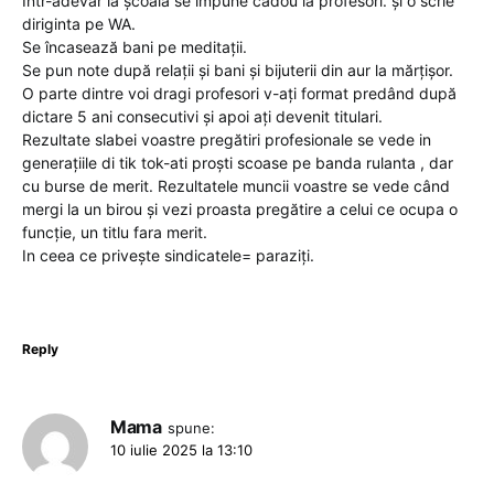
Intr-adevăr la școală se impune cadou la profesori. și o scrie
diriginta pe WA.
Se încasează bani pe meditații.
Se pun note după relații și bani și bijuterii din aur la mărțișor.
O parte dintre voi dragi profesori v-ați format predând după
dictare 5 ani consecutivi și apoi ați devenit titulari.
Rezultate slabei voastre pregătiri profesionale se vede in
generațiile di tik tok-ati proști scoase pe banda rulanta , dar
cu burse de merit. Rezultatele muncii voastre se vede când
mergi la un birou și vezi proasta pregătire a celui ce ocupa o
funcție, un titlu fara merit.
In ceea ce privește sindicatele= paraziți.
Reply
Mama
spune:
10 iulie 2025 la 13:10