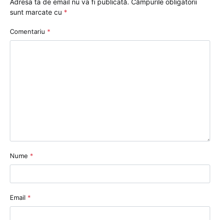
Adresa ta de email nu va fi publicată.
Câmpurile obligatorii
sunt marcate cu
*
Comentariu
*
Nume
*
Email
*