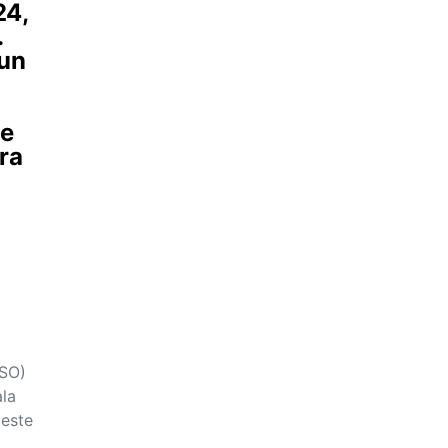
24,
.
 un
se
era
JSO)
ala
peste