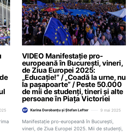
u
VIDEO Manifestație pro-
europeană în București, vineri,
de Ziua Europei 2025:
 de
„Educație!” / „Coadă la urne, nu
la pașapoarte” / Peste 50.000
ul
de mii de studenți, tineri și alte
persoane în Piața Victoriei
2025
9 mai 2025
Karina Dorobanțu și Ștefan Lefter
rima
Manifestație pro-europeană în București,
vineri, de Ziua Europei 2025. Mii de studenți,