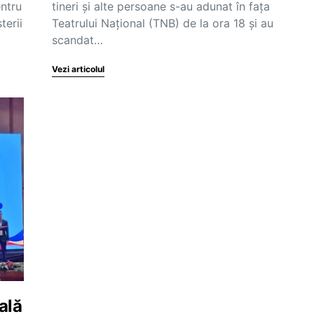
entru
tineri și alte persoane s-au adunat în fața
terii
Teatrului Național (TNB) de la ora 18 și au
scandat…
Vezi articolul
ală