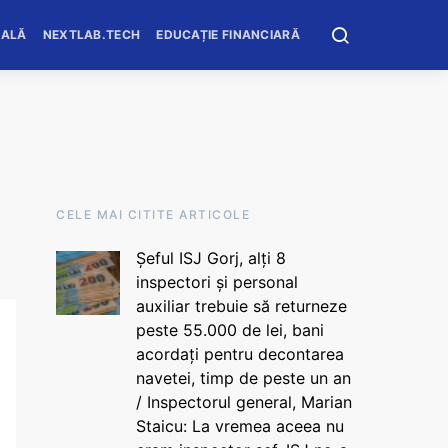
OALĂ
NEXTLAB.TECH
EDUCAȚIE FINANCIARĂ
CELE MAI CITITE ARTICOLE
Șeful ISJ Gorj, alți 8
inspectori și personal
auxiliar trebuie să returneze
peste 55.000 de lei, bani
acordați pentru decontarea
navetei, timp de peste un an
/ Inspectorul general, Marian
Staicu: La vremea aceea nu