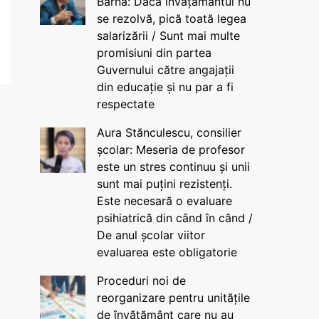
Barna: Dacă învățământul nu
se rezolvă, pică toată legea
salarizării / Sunt mai multe
promisiuni din partea
Guvernului către angajații
din educație și nu par a fi
respectate
Aura Stănculescu, consilier
școlar: Meseria de profesor
este un stres continuu și unii
sunt mai puțini rezistenți.
Este necesară o evaluare
psihiatrică din când în când /
De anul școlar viitor
evaluarea este obligatorie
Proceduri noi de
reorganizare pentru unitățile
de învățământ care nu au