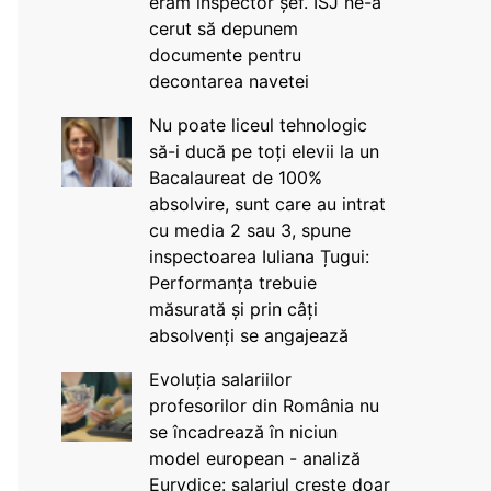
eram inspector șef. ISJ ne-a
cerut să depunem
documente pentru
decontarea navetei
Nu poate liceul tehnologic
să-i ducă pe toți elevii la un
Bacalaureat de 100%
absolvire, sunt care au intrat
cu media 2 sau 3, spune
inspectoarea Iuliana Țugui:
Performanța trebuie
măsurată și prin câți
absolvenți se angajează
Evoluția salariilor
profesorilor din România nu
se încadrează în niciun
model european - analiză
Eurydice: salariul crește doar