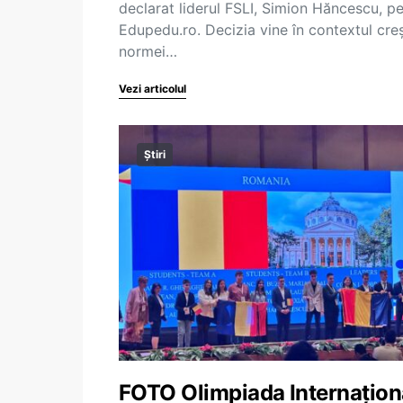
declarat liderul FSLI, Simion Hăncescu, p
Edupedu.ro. Decizia vine în contextul creș
normei…
Vezi articolul
Știri
FOTO Olimpiada Internațion