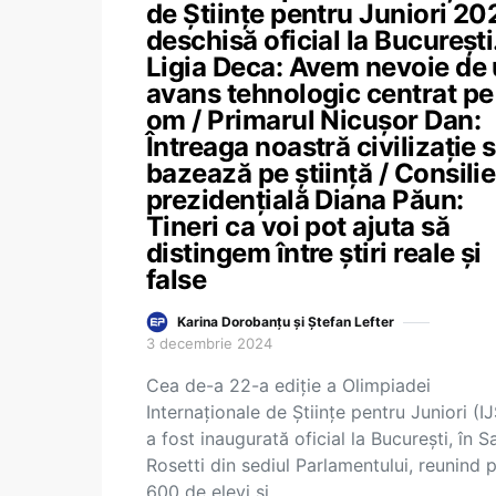
de Științe pentru Juniori 20
deschisă oficial la București
Ligia Deca: Avem nevoie de
avans tehnologic centrat pe
om / Primarul Nicușor Dan:
Întreaga noastră civilizație 
bazează pe știință / Consili
prezidențială Diana Păun:
Tineri ca voi pot ajuta să
distingem între știri reale și
false
Karina Dorobanțu și Ștefan Lefter
3 decembrie 2024
Cea de-a 22-a ediție a Olimpiadei
Internaționale de Științe pentru Juniori (I
a fost inaugurată oficial la București, în S
Rosetti din sediul Parlamentului, reunind 
600 de elevi și…