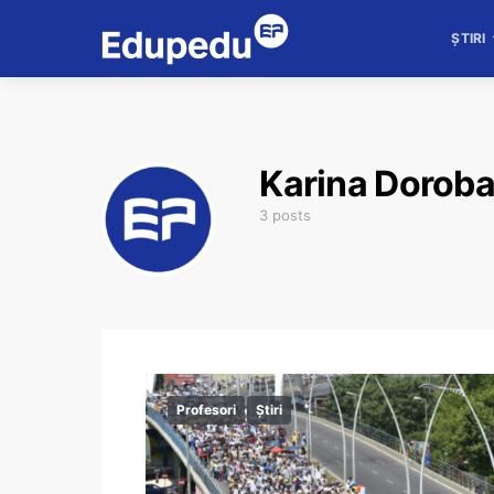
ȘTIRI
Karina Doroban
3 posts
Profesori
Știri