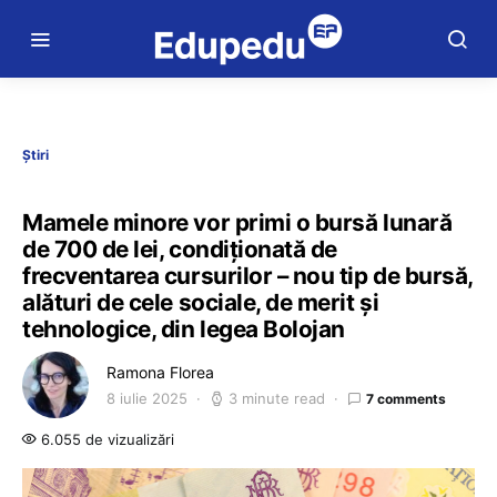
Știri
Mamele minore vor primi o bursă lunară
de 700 de lei, condiționată de
frecventarea cursurilor – nou tip de bursă,
alături de cele sociale, de merit și
tehnologice, din legea Bolojan
Ramona Florea
8 iulie 2025
3 minute read
7 comments
6.055 de vizualizări