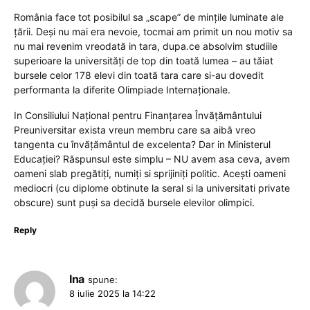
România face tot posibilul sa „scape” de mințile luminate ale
țării. Deși nu mai era nevoie, tocmai am primit un nou motiv sa
nu mai revenim vreodată in tara, dupa.ce absolvim studiile
superioare la universități de top din toată lumea – au tăiat
bursele celor 178 elevi din toată tara care si-au dovedit
performanta la diferite Olimpiade Internaționale.
In Consiliului Naţional pentru Finanţarea Învăţământului
Preuniversitar exista vreun membru care sa aibă vreo
tangenta cu învățământul de excelenta? Dar in Ministerul
Educației? Răspunsul este simplu – NU avem asa ceva, avem
oameni slab pregătiți, numiți si sprijiniți politic. Acești oameni
mediocri (cu diplome obtinute la seral si la universitati private
obscure) sunt puși sa decidă bursele elevilor olimpici.
Reply
Ina
spune:
8 iulie 2025 la 14:22