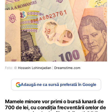
Foto: ©
Hossein Lohinejadian
|
Dreamstime.com
Adaugă-ne ca sursă preferată în Google
Mamele minore vor primi o bursă lunară de
700 de lei, cu condiţia frecventării orelor de