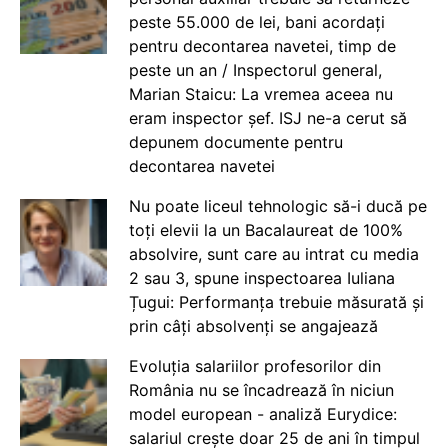
peste 55.000 de lei, bani acordați
pentru decontarea navetei, timp de
peste un an / Inspectorul general,
Marian Staicu: La vremea aceea nu
eram inspector șef. ISJ ne-a cerut să
depunem documente pentru
decontarea navetei
Nu poate liceul tehnologic să-i ducă pe
toți elevii la un Bacalaureat de 100%
absolvire, sunt care au intrat cu media
2 sau 3, spune inspectoarea Iuliana
Țugui: Performanța trebuie măsurată și
prin câți absolvenți se angajează
Evoluția salariilor profesorilor din
România nu se încadrează în niciun
model european - analiză Eurydice:
salariul crește doar 25 de ani în timpul