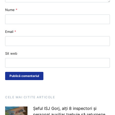
Nume
*
Email
*
Sit web
CELE MAI CITITE ARTICOLE
Șeful ISJ Gorj, alți 8 inspectori și
personal auxiliar trebuie să returneze