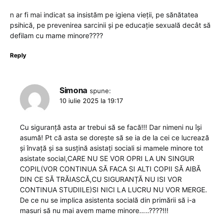
n ar fi mai indicat sa insistăm pe igiena vieții, pe sănătatea
psihică, pe prevenirea sarcinii și pe educație sexuală decât să
defilam cu mame minore????
Reply
Simona
spune:
10 iulie 2025 la 19:17
Cu siguranță asta ar trebui să se facă!!! Dar nimeni nu își
asumă! Pt că asta se dorește să se ia de la cei ce lucrează
și învață și sa susțină asistați sociali si mamele minore tot
asistate social,CARE NU SE VOR OPRI LA UN SINGUR
COPIL(VOR CONTINUA SĂ FACA SI ALTI COPII SĂ AIBĂ
DIN CE SĂ TRĂIASCĂ,CU SIGURANȚĂ NU ISI VOR
CONTINUA STUDIILE)SI NICI LA LUCRU NU VOR MERGE.
De ce nu se implica asistenta socială din primării să i-a
masuri să nu mai avem mame minore…..????!!!