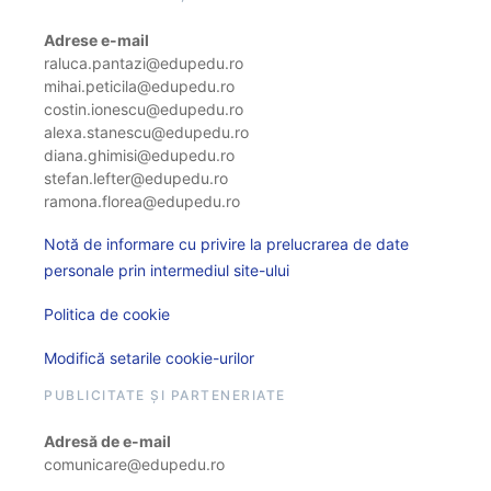
Adrese e-mail
raluca.pantazi@edupedu.ro
mihai.peticila@edupedu.ro
costin.ionescu@edupedu.ro
alexa.stanescu@edupedu.ro
diana.ghimisi@edupedu.ro
stefan.lefter@edupedu.ro
ramona.florea@edupedu.ro
Notă de informare cu privire la prelucrarea de date
personale prin intermediul site-ului
Politica de cookie
Modifică setarile cookie-urilor
PUBLICITATE ȘI PARTENERIATE
Adresă de e-mail
comunicare@edupedu.ro