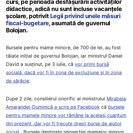
curs, pe perioada desfăşurării activităţilor
didactice, adică nu sunt incluse vacanțele
școlare, potrivit
Legii privind unele măsuri
fiscal-bugetare
, asumată de guvernul
Bolojan.
Bursele pentru mame minore, de 700 de lei, au fost
tăiate inițial de guvernul Bolojan, iar ministrul Daniel
David a susținut, pe 3 iulie, că
vor primi bursă
socială, dacă vor fi în zona de excluziune și în zona
de sărăcie
.
Dupe 2 zile, consilierul onorific al ministrului
Mirabela
Amarandei-Duminică a scris pe Facebook
că
bursele
pentru mamele minore vor rămâne la același cuantum
din prezent, dar vor fi trecute drept burse de ajutor
social
. „Bursele destinate reinserției mamelor minore