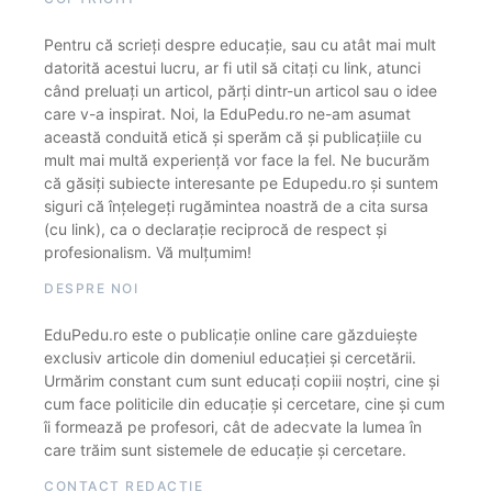
Pentru că scrieți despre educație, sau cu atât mai mult
datorită acestui lucru, ar fi util să citați cu link, atunci
când preluați un articol, părți dintr-un articol sau o idee
care v-a inspirat. Noi, la EduPedu.ro ne-am asumat
această conduită etică și sperăm că și publicațiile cu
mult mai multă experiență vor face la fel. Ne bucurăm
că găsiți subiecte interesante pe Edupedu.ro și suntem
siguri că înțelegeți rugămintea noastră de a cita sursa
(cu link), ca o declarație reciprocă de respect și
profesionalism. Vă mulțumim!
DESPRE NOI
EduPedu.ro este o publicație online care găzduiește
exclusiv articole din domeniul educației și cercetării.
Urmărim constant cum sunt educați copiii noștri, cine și
cum face politicile din educație și cercetare, cine și cum
îi formează pe profesori, cât de adecvate la lumea în
care trăim sunt sistemele de educație și cercetare.
CONTACT REDACȚIE