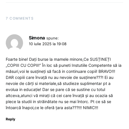
7 COMMENTS
Simona
spune:
10 iulie 2025 la 19:08
Foarte bine! Dați burse la mamele minore,Ce SUSȚINEȚI
„COPIII CU COPII!” În loc să puneti Instutiile Competente să ia
măsuri,voi le susțineți să facă in continuare copii! BRAVO!!!
DAR copiii care învață nu au nevoie de susținere???! Ei au
nevoie de cărți si materiale,să studieze suplimentar pt a
evolua in educație! Dar se pare că se sustine cu totul
altceva,atunci vă mirați că cei care învață și au ocazia să
plece la studii in străinătate nu se mai întorc. Pt ce să se
întoarcă înapoi,ce le oferă țara asta???!!! NIMIC!!!
Reply