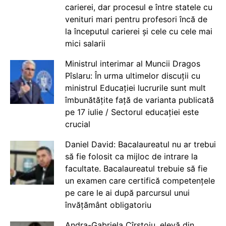
carierei, dar procesul e între statele cu
venituri mari pentru profesori încă de
la începutul carierei și cele cu cele mai
mici salarii
Ministrul interimar al Muncii Dragos
Pîslaru: În urma ultimelor discuții cu
ministrul Educației lucrurile sunt mult
îmbunătățite față de varianta publicată
pe 17 iulie / Sectorul educației este
crucial
Daniel David: Bacalaureatul nu ar trebui
să fie folosit ca mijloc de intrare la
facultate. Bacalaureatul trebuie să fie
un examen care certifică competențele
pe care le ai după parcursul unui
învățământ obligatoriu
Andra-Gabriela Cîrstoiu, elevă din