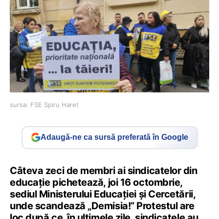
sursa: FSE Spiru Haret
Adaugă-ne ca sursă preferată în Google
Câteva zeci de membri ai sindicatelor din
educație pichetează, joi 16 octombrie,
sediul Ministerului Educației și Cercetării,
unde scandează „Demisia!” Protestul are
loc după ce, în ultimele zile, sindicatele au