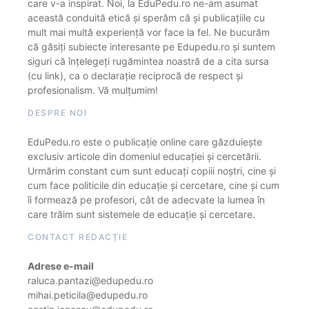
care v-a inspirat. Noi, la EduPedu.ro ne-am asumat
această conduită etică și sperăm că și publicațiile cu
mult mai multă experiență vor face la fel. Ne bucurăm
că găsiți subiecte interesante pe Edupedu.ro și suntem
siguri că înțelegeți rugămintea noastră de a cita sursa
(cu link), ca o declarație reciprocă de respect și
profesionalism. Vă mulțumim!
DESPRE NOI
EduPedu.ro este o publicație online care găzduiește
exclusiv articole din domeniul educației și cercetării.
Urmărim constant cum sunt educați copiii noștri, cine și
cum face politicile din educație și cercetare, cine și cum
îi formează pe profesori, cât de adecvate la lumea în
care trăim sunt sistemele de educație și cercetare.
CONTACT REDACȚIE
Adrese e-mail
raluca.pantazi@edupedu.ro
mihai.peticila@edupedu.ro