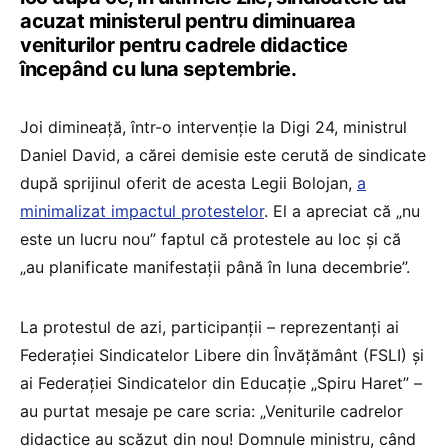
acuzat ministerul pentru diminuarea
veniturilor pentru cadrele didactice
începând cu luna septembrie.
Joi dimineață, într-o intervenție la Digi 24, ministrul
Daniel David, a cărei demisie este cerută de sindicate
după sprijinul oferit de acesta Legii Bolojan,
a
minimalizat impactul protestelor
. El a apreciat că „nu
este un lucru nou” faptul că protestele au loc și că
„au planificate manifestații până în luna decembrie”.
La protestul de azi, participanții – reprezentanți ai
Federației Sindicatelor Libere din Învățământ (FSLI) și
ai Federației Sindicatelor din Educație „Spiru Haret” –
au purtat mesaje pe care scria: „Veniturile cadrelor
didactice au scăzut din nou! Domnule ministru, când