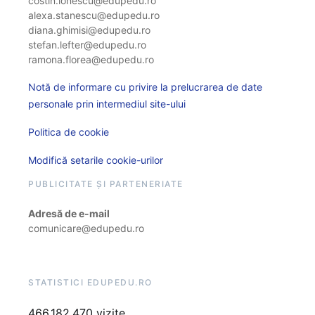
costin.ionescu@edupedu.ro
alexa.stanescu@edupedu.ro
diana.ghimisi@edupedu.ro
stefan.lefter@edupedu.ro
ramona.florea@edupedu.ro
Notă de informare cu privire la prelucrarea de date
personale prin intermediul site-ului
Politica de cookie
Modifică setarile cookie-urilor
PUBLICITATE ȘI PARTENERIATE
Adresă de e-mail
comunicare@edupedu.ro
STATISTICI EDUPEDU.RO
466.182.470 vizite