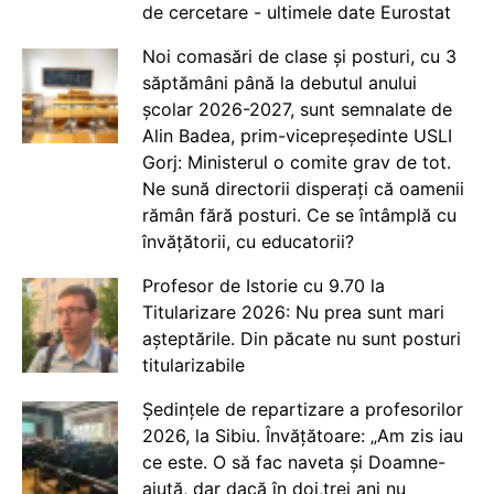
de cercetare - ultimele date Eurostat
Noi comasări de clase și posturi, cu 3
săptămâni până la debutul anului
școlar 2026-2027, sunt semnalate de
Alin Badea, prim-vicepreședinte USLI
Gorj: Ministerul o comite grav de tot.
Ne sună directorii disperați că oamenii
rămân fără posturi. Ce se întâmplă cu
învățătorii, cu educatorii?
Profesor de Istorie cu 9.70 la
Titularizare 2026: Nu prea sunt mari
așteptările. Din păcate nu sunt posturi
titularizabile
Ședințele de repartizare a profesorilor
2026, la Sibiu. Învățătoare: „Am zis iau
ce este. O să fac naveta și Doamne-
ajută, dar dacă în doi,trei ani nu