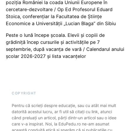
poziția României la coada Uniunii Europene în
cercetare-dezvoltare / Op Ed Profesorul Eduard
Stoica, conferențiar la Facultatea de Științe
Economice a Universității „Lucian Blaga” din Sibiu
Peste o lună începe școala. Elevii și copiii de
grădiniță încep cursurile și activitățile pe 7
septembrie, după vacanța de vară / Calendarul anului
școlar 2026-2027 și lista vacanțelor
COPYRIGHT
Pentru că scrieți despre educație, sau cu atât mai mult
datorită acestui lucru, ar fi util să citați cu link, atunci
când preluați un articol, părți dintr-un articol sau o idee
care v-a inspirat. Noi, la EduPedu.ro ne-am asumat
această conduită etică și sperăm că și publicațiile cu