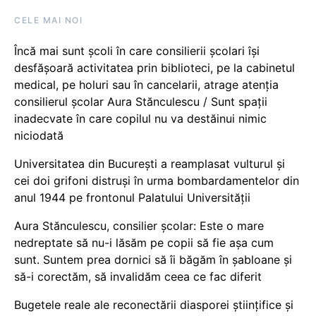
CELE MAI NOI
Încă mai sunt școli în care consilierii școlari își
desfășoară activitatea prin biblioteci, pe la cabinetul
medical, pe holuri sau în cancelarii, atrage atenția
consilierul școlar Aura Stănculescu / Sunt spații
inadecvate în care copilul nu va destăinui nimic
niciodată
Universitatea din București a reamplasat vulturul și
cei doi grifoni distruși în urma bombardamentelor din
anul 1944 pe frontonul Palatului Universității
Aura Stănculescu, consilier școlar: Este o mare
nedreptate să nu-i lăsăm pe copii să fie așa cum
sunt. Suntem prea dornici să îi băgăm în șabloane și
să-i corectăm, să invalidăm ceea ce fac diferit
Bugetele reale ale reconectării diasporei științifice și