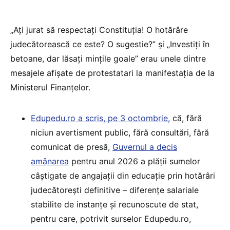
„Ați jurat să respectați Constituția! O hotărâre
judecătorească ce este? O sugestie?” și „Investiți în
betoane, dar lăsați mințile goale” erau unele dintre
mesajele afișate de protestatari la manifestația de la
Ministerul Finanțelor.
Edupedu.ro a scris, pe 3 octombrie,
că, fără
niciun avertisment public, fără consultări, fără
comunicat de presă,
Guvernul a decis
amânarea
pentru anul 2026 a plății sumelor
câștigate de angajații din educație prin hotărâri
judecătorești definitive – diferențe salariale
stabilite de instanțe și recunoscute de stat,
pentru care, potrivit surselor Edupedu.ro,