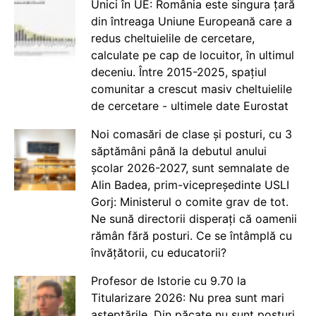
Unici în UE: România este singura țară
din întreaga Uniune Europeană care a
redus cheltuielile de cercetare,
calculate pe cap de locuitor, în ultimul
deceniu. Între 2015-2025, spațiul
comunitar a crescut masiv cheltuielile
de cercetare - ultimele date Eurostat
Noi comasări de clase și posturi, cu 3
săptămâni până la debutul anului
școlar 2026-2027, sunt semnalate de
Alin Badea, prim-vicepreședinte USLI
Gorj: Ministerul o comite grav de tot.
Ne sună directorii disperați că oamenii
rămân fără posturi. Ce se întâmplă cu
învățătorii, cu educatorii?
Profesor de Istorie cu 9.70 la
Titularizare 2026: Nu prea sunt mari
așteptările. Din păcate nu sunt posturi