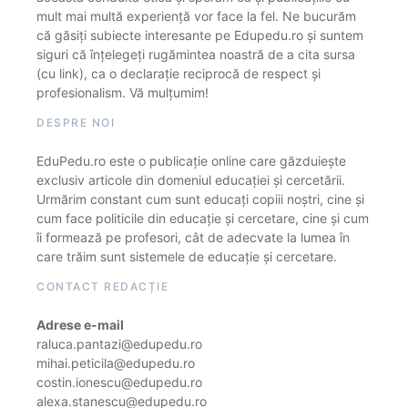
mult mai multă experiență vor face la fel. Ne bucurăm
că găsiți subiecte interesante pe Edupedu.ro și suntem
siguri că înțelegeți rugămintea noastră de a cita sursa
(cu link), ca o declarație reciprocă de respect și
profesionalism. Vă mulțumim!
DESPRE NOI
EduPedu.ro este o publicație online care găzduiește
exclusiv articole din domeniul educației și cercetării.
Urmărim constant cum sunt educați copiii noștri, cine și
cum face politicile din educație și cercetare, cine și cum
îi formează pe profesori, cât de adecvate la lumea în
care trăim sunt sistemele de educație și cercetare.
CONTACT REDACȚIE
Adrese e-mail
raluca.pantazi@edupedu.ro
mihai.peticila@edupedu.ro
costin.ionescu@edupedu.ro
alexa.stanescu@edupedu.ro