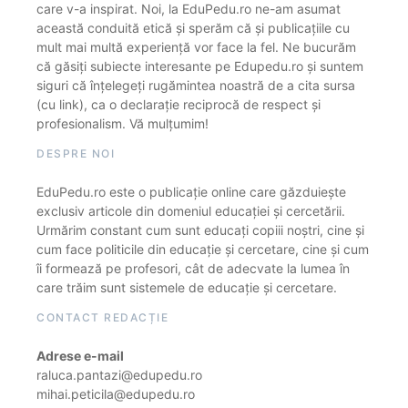
care v-a inspirat. Noi, la EduPedu.ro ne-am asumat
această conduită etică și sperăm că și publicațiile cu
mult mai multă experiență vor face la fel. Ne bucurăm
că găsiți subiecte interesante pe Edupedu.ro și suntem
siguri că înțelegeți rugămintea noastră de a cita sursa
(cu link), ca o declarație reciprocă de respect și
profesionalism. Vă mulțumim!
DESPRE NOI
EduPedu.ro este o publicație online care găzduiește
exclusiv articole din domeniul educației și cercetării.
Urmărim constant cum sunt educați copiii noștri, cine și
cum face politicile din educație și cercetare, cine și cum
îi formează pe profesori, cât de adecvate la lumea în
care trăim sunt sistemele de educație și cercetare.
CONTACT REDACȚIE
Adrese e-mail
raluca.pantazi@edupedu.ro
mihai.peticila@edupedu.ro