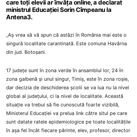
care toți elevii ar învăța online, a declarat
ministrul Educației Sorin Cîmpeanu la
Antena3.
„Aș vrea să vă spun că astăzi în România mai este o
singură localitate carantinată. Este comuna Havârna
din jud. Botoșani.
17 județe sunt în zona verde în ansamblul lor, 24 în
zona galbenă și unul singur, Timiș, este în zona roșie,
dar decizia de deschiderea școlii se va lua nu la nivel
global al județului, ci la nivel de localitate. Această
situație va trebui să fie cunoscută foarte vizibilă,
Ministerul Educației va prelua link către situl pe care
sunt datate ratele epidemiologice pe toate localitățile
în așa fel încât fiecare părinte, elev, profesor, director