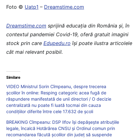
Foto ©
Uatp1
–
Dreamstime.com
Dreamstime.com
sprijină educaţia din România şi, în
contextul pandemiei Covid-19, oferă gratuit imagini
stock prin care
Edupedu.ro
îşi poate ilustra articolele
cât mai relevant posibil.
Similare
VIDEO Ministrul Sorin Cîmpeanu, despre trecerea
școlilor în online: Resping categoric acea fugă de
răspundere manifestată de unii directori / O decizie
centralizată nu poate fi luată tocmai din cauza
condițiilor diferite între cele 17.632 de școli
BREAKING Cîmpeanu: DSP Ilfov își depășește atribuțiile
legale, încalcă Hotărârea CNSU și Ordinul comun prin
recomandarea făcută școlilor din județ să suspende