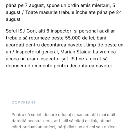
până pe 7 august, spune un ordin emis miercuri, 5
august / Toate măsurile trebuie încheiate până pe 24
august
Șeful ISJ Gorj, alți 8 inspectori și personal auxiliar
trebuie să returneze peste 55.000 de lei, bani
acordați pentru decontarea navetei, timp de peste un
an / Inspectorul general, Marian Staicu: La vremea
aceea nu eram inspector șef. ISJ ne-a cerut să
depunem documente pentru decontarea navetei
COPYRIGHT
Pentru că scrieți despre educație, sau cu atât mai mult
datorită acestui lucru, ar fi util să citați cu link, atunci
când preluați un articol, părți dintr-un articol sau o idee