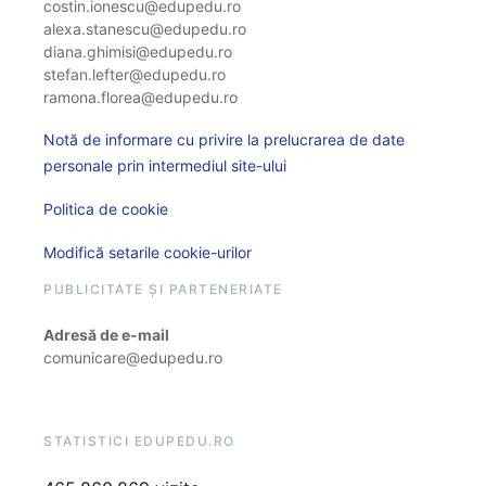
costin.ionescu@edupedu.ro
alexa.stanescu@edupedu.ro
diana.ghimisi@edupedu.ro
stefan.lefter@edupedu.ro
ramona.florea@edupedu.ro
Notă de informare cu privire la prelucrarea de date
personale prin intermediul site-ului
Politica de cookie
Modifică setarile cookie-urilor
PUBLICITATE ȘI PARTENERIATE
Adresă de e-mail
comunicare@edupedu.ro
STATISTICI EDUPEDU.RO