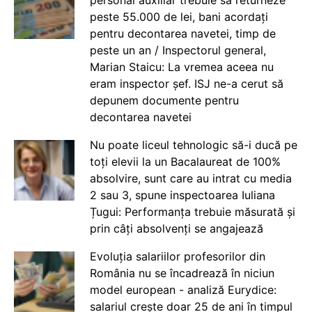
peste 55.000 de lei, bani acordați
pentru decontarea navetei, timp de
peste un an / Inspectorul general,
Marian Staicu: La vremea aceea nu
eram inspector șef. ISJ ne-a cerut să
depunem documente pentru
decontarea navetei
Nu poate liceul tehnologic să-i ducă pe
toți elevii la un Bacalaureat de 100%
absolvire, sunt care au intrat cu media
2 sau 3, spune inspectoarea Iuliana
Țugui: Performanța trebuie măsurată și
prin câți absolvenți se angajează
Evoluția salariilor profesorilor din
România nu se încadrează în niciun
model european - analiză Eurydice:
salariul crește doar 25 de ani în timpul