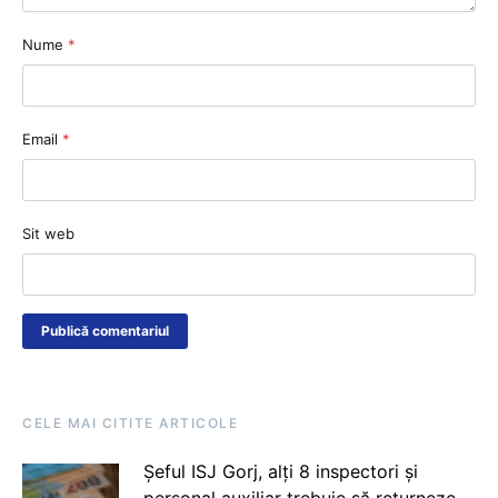
Nume
*
Email
*
Sit web
CELE MAI CITITE ARTICOLE
Șeful ISJ Gorj, alți 8 inspectori și
personal auxiliar trebuie să returneze