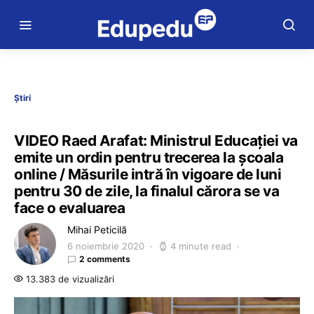
Știri
VIDEO Raed Arafat: Ministrul Educației va
emite un ordin pentru trecerea la școala
online / Măsurile intră în vigoare de luni
pentru 30 de zile, la finalul cărora se va
face o evaluarea
Mihai Peticilă
6 noiembrie 2020
4 minute read
2 comments
13.383 de vizualizări