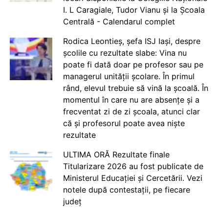
I. L Caragiale, Tudor Vianu și la Școala
Centrală - Calendarul complet
Rodica Leontieș, șefa ISJ Iași, despre
școlile cu rezultate slabe: Vina nu
poate fi dată doar pe profesor sau pe
managerul unității școlare. În primul
rând, elevul trebuie să vină la școală. În
momentul în care nu are absențe și a
frecventat zi de zi școala, atunci clar
că și profesorul poate avea niște
rezultate
ULTIMA ORĂ Rezultate finale
Titularizare 2026 au fost publicate de
Ministerul Educației și Cercetării. Vezi
notele după contestații, pe fiecare
județ