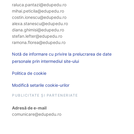
raluca.pantazi@edupedu.ro
mihai.peticila@edupedu.ro
costin.ionescu@edupedu.ro
alexa.stanescu@edupedu.ro
diana.ghimisi@edupedu.ro
stefan.lefter@edupedu.ro
ramona.florea@edupedu.ro
Notă de informare cu privire la prelucrarea de date
personale prin intermediul site-ului
Politica de cookie
Modifică setarile cookie-urilor
PUBLICITATE ȘI PARTENERIATE
Adresă de e-mail
comunicare@edupedu.ro