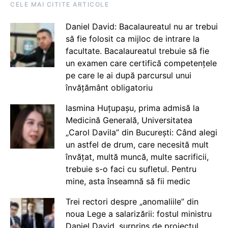
CELE MAI CITITE ARTICOLE
Daniel David: Bacalaureatul nu ar trebui
să fie folosit ca mijloc de intrare la
facultate. Bacalaureatul trebuie să fie
un examen care certifică competențele
pe care le ai după parcursul unui
învățământ obligatoriu
Iasmina Huțupașu, prima admisă la
Medicină Generală, Universitatea
„Carol Davila” din București: Când alegi
un astfel de drum, care necesită mult
învățat, multă muncă, multe sacrificii,
trebuie s-o faci cu sufletul. Pentru
mine, asta înseamnă să fii medic
Trei rectori despre „anomaliile” din
noua Lege a salarizării: fostul ministru
Daniel David, surprins de proiectul