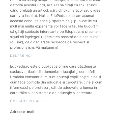
datorită acestui lucru, ar fi util să citați cu link, atunci
când preluați un articol, părți dintr-un articol sau o idee
care v-a inspirat. Noi, la EduPedu.ro ne-am asumat
această conduită etică și sperăm că și publicațiile cu
mult mai multă experiență vor face la fel. Ne bucurăm
că găsiți subiecte interesante pe Edupedu.ro și suntem
siguri că înțelegeți rugămintea noastră de a cita sursa
(cu link), ca o declarație reciprocă de respect și
profesionalism. Vă mulțumim!
DESPRE NOI
EduPedu.ro este o publicație online care găzduiește
exclusiv articole din domeniul educației și cercetării.
Urmărim constant cum sunt educați copiii noștri, cine și
cum face politicile din educație și cercetare, cine și cum
îi formează pe profesori, cât de adecvate la lumea în
care trăim sunt sistemele de educație și cercetare.
CONTACT REDACȚIE
Adrese e-mail