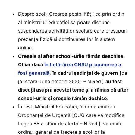
Despre școli: Crearea posibilității ca prin ordin
al ministrului educației să poate dispune
suspendarea activităților școlare care presupun
prezența fizică și continuarea lor în sistem
online.
Creșele și after school-urile rămân deschise.
Chiar dacă
în hotărârea CNSU propunerea a
fost generală
,
în cadrul ședinței de guvern
[de
joi seară, 5 noiembrie 2020. – N.Red.]
au fost
discuții asupra acestei teme și a rămas că after
school-urile și creșele rămân deshise
.
În rest, Ministrul Educației, în urma emiterii
Ordonanței de Urgență [OUG care va modifica
Legea 55 a stării de alertă – N.Red.], va emite
ordinul general de trecere a școlilor la