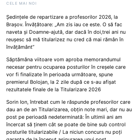
CELE MAI NOI
Ședințele de repartizare a profesorilor 2026, la
Brașov. Învățătoare: „Am zis iau ce este. O să fac
naveta și Doamne-ajută, dar dacă în doi,trei ani nu
reușesc să mă titularizez nu cred că mai rămân în
învățământ”
Săptămâna viitoare vom aproba memorandumul
necesar pentru ocuparea posturilor în creșele care
vor fi finalizate în perioada următoare, spune
premierul Bolojan, la 2 zile după ce s-au afișat
rezultatele finale de la Titularizare 2026
Sorin Ion, întrebat cum le răspunde profesorilor care
dau an de an Titularizarea, obțin note mari, dar nu au
post pe perioadă nedeterminată: În ultimii ani am
încercat să ținem cât se poate de bine sub control
posturile titularizabile / La niciun concurs nu poți
garanta de la început asigurarea unui post