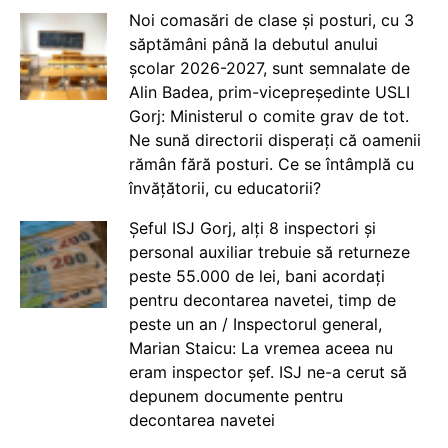
Noi comasări de clase și posturi, cu 3
săptămâni până la debutul anului
școlar 2026-2027, sunt semnalate de
Alin Badea, prim-vicepreședinte USLI
Gorj: Ministerul o comite grav de tot.
Ne sună directorii disperați că oamenii
rămân fără posturi. Ce se întâmplă cu
învățătorii, cu educatorii?
Șeful ISJ Gorj, alți 8 inspectori și
personal auxiliar trebuie să returneze
peste 55.000 de lei, bani acordați
pentru decontarea navetei, timp de
peste un an / Inspectorul general,
Marian Staicu: La vremea aceea nu
eram inspector șef. ISJ ne-a cerut să
depunem documente pentru
decontarea navetei