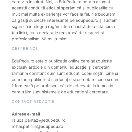
care v-a inspirat. Noi, la EduPedu.ro ne-am asumat
această conduită etică și sperăm că și publicațiile cu
mult mai multă experiență vor face la fel. Ne bucurăm
că găsiți subiecte interesante pe Edupedu.ro și suntem
siguri că înțelegeți rugămintea noastră de a cita sursa
(cu link), ca o declarație reciprocă de respect și
profesionalism. Vă mulțumim!
DESPRE NOI
EduPedu.ro este o publicație online care găzduiește
exclusiv articole din domeniul educației și cercetării.
Urmărim constant cum sunt educați copiii noștri, cine și
cum face politicile din educație și cercetare, cine și cum
îi formează pe profesori, cât de adecvate la lumea în
care trăim sunt sistemele de educație și cercetare.
CONTACT REDACȚIE
Adrese e-mail
raluca.pantazi@edupedu.ro
mihai.peticila@edupedu.ro