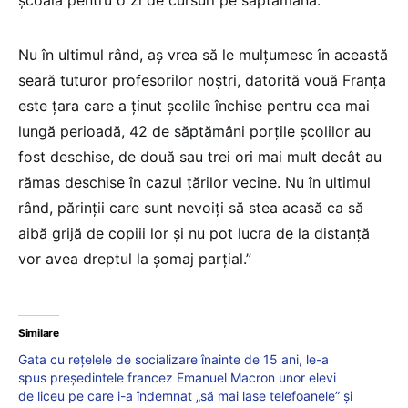
școală pentru o zi de cursuri pe săptămână.
Nu în ultimul rând, aș vrea să le mulțumesc în această
seară tuturor profesorilor noștri, datorită vouă Franța
este țara care a ținut școlile închise pentru cea mai
lungă perioadă, 42 de săptămâni porțile școlilor au
fost deschise, de două sau trei ori mai mult decât au
rămas deschise în cazul țărilor vecine. Nu în ultimul
rând, părinții care sunt nevoiți să stea acasă ca să
aibă grijă de copiii lor și nu pot lucra de la distanță
vor avea dreptul la șomaj parțial.”
Similare
Gata cu reţelele de socializare înainte de 15 ani, le-a
spus preşedintele francez Emanuel Macron unor elevi
de liceu pe care i-a îndemnat „să mai lase telefoanele” și