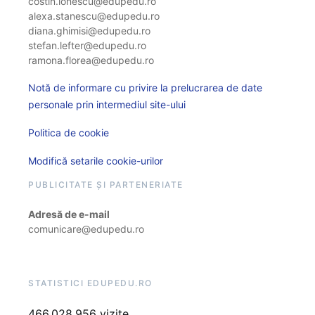
costin.ionescu@edupedu.ro
alexa.stanescu@edupedu.ro
diana.ghimisi@edupedu.ro
stefan.lefter@edupedu.ro
ramona.florea@edupedu.ro
Notă de informare cu privire la prelucrarea de date
personale prin intermediul site-ului
Politica de cookie
Modifică setarile cookie-urilor
PUBLICITATE ȘI PARTENERIATE
Adresă de e-mail
comunicare@edupedu.ro
STATISTICI EDUPEDU.RO
466.028.956 vizite