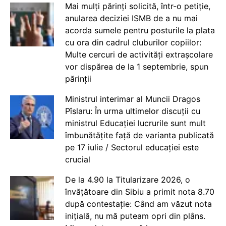
Mai mulți părinți solicită, într-o petiție,
anularea deciziei ISMB de a nu mai
acorda sumele pentru posturile la plata
cu ora din cadrul cluburilor copiilor:
Multe cercuri de activități extrașcolare
vor dispărea de la 1 septembrie, spun
părinții
Ministrul interimar al Muncii Dragos
Pîslaru: În urma ultimelor discuții cu
ministrul Educației lucrurile sunt mult
îmbunătățite față de varianta publicată
pe 17 iulie / Sectorul educației este
crucial
De la 4.90 la Titularizare 2026, o
învățătoare din Sibiu a primit nota 8.70
după contestație: Când am văzut nota
inițială, nu mă puteam opri din plâns.