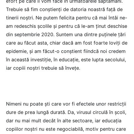
efort pe care îl vom face în următoarele săptămâni.
Trebuie să fim conștienți de datoria noastră față de
tinerii noștri. Ne putem felicita pentru că mai întâi ne-
am redeschis școlile și pentru că le-am ținut deschise
din septembrie 2020. Suntem una dintre puținele țări
care au făcut asta, chiar dacă am fost foarte loviți de
epidemie, și am făcut-o conștient fiindcă noi credem
în această investiție, în educație, este lupta secolului,
iar copiii noștri trebuie să învețe.
Nimeni nu poate ști care vor fi efectele unor restricții
dure de prea lungă durată. Da, virusul circulă în școli,
dar nu mai mult decât în ​​alte sectoare, iar educația
copiilor noștri nu este negociabilă, motiv pentru care