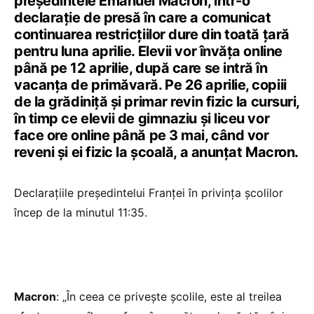
președintele Emanuel Macron, într-o
declarație de presă în care a comunicat
continuarea restricțiilor dure din toată țară
pentru luna aprilie. Elevii vor învăța online
până pe 12 aprilie, după care se intră în
vacanța de primăvară. Pe 26 aprilie, copiii
de la grădiniță și primar revin fizic la cursuri,
în timp ce elevii de gimnaziu și liceu vor
face ore online până pe 3 mai, când vor
reveni și ei fizic la școală, a anunțat Macron.
Declarațiile președintelui Franței în privința școlilor
încep de la minutul 11:35.
Macron
: „În ceea ce privește școlile, este al treilea