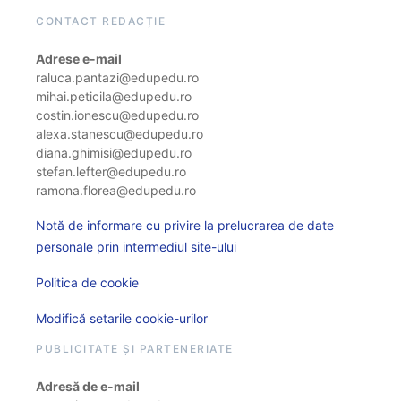
CONTACT REDACȚIE
Adrese e-mail
raluca.pantazi@edupedu.ro
mihai.peticila@edupedu.ro
costin.ionescu@edupedu.ro
alexa.stanescu@edupedu.ro
diana.ghimisi@edupedu.ro
stefan.lefter@edupedu.ro
ramona.florea@edupedu.ro
Notă de informare cu privire la prelucrarea de date
personale prin intermediul site-ului
Politica de cookie
Modifică setarile cookie-urilor
PUBLICITATE ȘI PARTENERIATE
Adresă de e-mail