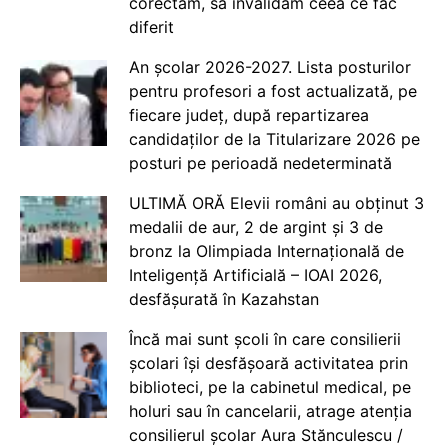
corectăm, să invalidăm ceea ce fac
diferit
An școlar 2026-2027. Lista posturilor
pentru profesori a fost actualizată, pe
fiecare județ, după repartizarea
candidaților de la Titularizare 2026 pe
posturi pe perioadă nedeterminată
ULTIMĂ ORĂ Elevii români au obținut 3
medalii de aur, 2 de argint și 3 de
bronz la Olimpiada Internațională de
Inteligență Artificială – IOAI 2026,
desfășurată în Kazahstan
Încă mai sunt școli în care consilierii
școlari își desfășoară activitatea prin
biblioteci, pe la cabinetul medical, pe
holuri sau în cancelarii, atrage atenția
consilierul școlar Aura Stănculescu /