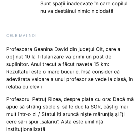
Sunt spații inadecvate în care copilul
nu va destăinui nimic niciodată
CELE MAI NOI
Profesoara Geanina David din județul Olt, care a
obținut 10 la Titularizare va primi un post de
suplinitor. Anul trecut a făcut naveta 15 km:
Rezultatul este o mare bucurie, însă consider că
adevărata valoare a unui profesor se vede la clasă, în
relația cu elevii
Profesorul Petruț Rizea, despre plata cu ora: Dacă mă
apuc să strâng sticle și să le duc la SGR, câștig mai
mult într-o zi / Statul îți aruncă niște mărunțiș și îți
cere să-i spui „salariu”. Asta este umilință
instituționalizată