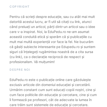
COPYRIGHT
Pentru că scrieți despre educație, sau cu atât mai mult
datorită acestui lucru, ar fi util să citați cu link, atunci
când preluați un articol, părți dintr-un articol sau o idee
care v-a inspirat. Noi, la EduPedu.ro ne-am asumat
această conduită etică și sperăm că și publicațiile cu
mult mai multă experiență vor face la fel. Ne bucurăm
că găsiți subiecte interesante pe Edupedu.ro și suntem
siguri că înțelegeți rugămintea noastră de a cita sursa
(cu link), ca o declarație reciprocă de respect și
profesionalism. Vă mulțumim!
DESPRE NOI
EduPedu.ro este o publicație online care găzduiește
exclusiv articole din domeniul educației și cercetării.
Urmărim constant cum sunt educați copiii noștri, cine și
cum face politicile din educație și cercetare, cine și cum
îi formează pe profesori, cât de adecvate la lumea în
care trăim sunt sistemele de educație și cercetare.