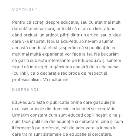
COPYRIGHT
Pentru că scrieți despre educație, sau cu atât mai mult
datorită acestui lucru, ar fi util să citați cu link, atunci
când preluați un articol, părți dintr-un articol sau o idee
care v-a inspirat. Noi, la EduPedu.ro ne-am asumat
această conduită etică și sperăm că și publicațiile cu
mult mai multă experiență vor face la fel. Ne bucurăm
că găsiți subiecte interesante pe Edupedu.ro și suntem
siguri că înțelegeți rugămintea noastră de a cita sursa
(cu link), ca o declarație reciprocă de respect și
profesionalism. Vă mulțumim!
DESPRE NOI
EduPedu.ro este o publicație online care găzduiește
exclusiv articole din domeniul educației și cercetării.
Urmărim constant cum sunt educați copiii noștri, cine și
cum face politicile din educație și cercetare, cine și cum
îi formează pe profesori, cât de adecvate la lumea în
care trăim sunt sistemele de educație și cercetare.