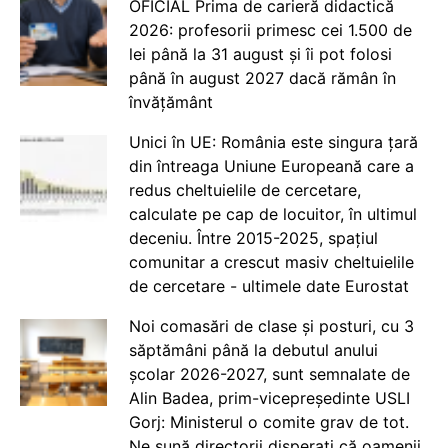
OFICIAL Prima de carieră didactică
2026: profesorii primesc cei 1.500 de
lei până la 31 august și îi pot folosi
până în august 2027 dacă rămân în
învățământ
Unici în UE: România este singura țară
din întreaga Uniune Europeană care a
redus cheltuielile de cercetare,
calculate pe cap de locuitor, în ultimul
deceniu. Între 2015-2025, spațiul
comunitar a crescut masiv cheltuielile
de cercetare - ultimele date Eurostat
Noi comasări de clase și posturi, cu 3
săptămâni până la debutul anului
școlar 2026-2027, sunt semnalate de
Alin Badea, prim-vicepreședinte USLI
Gorj: Ministerul o comite grav de tot.
Ne sună directorii disperați că oamenii