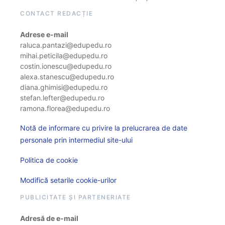
CONTACT REDACȚIE
Adrese e-mail
raluca.pantazi@edupedu.ro
mihai.peticila@edupedu.ro
costin.ionescu@edupedu.ro
alexa.stanescu@edupedu.ro
diana.ghimisi@edupedu.ro
stefan.lefter@edupedu.ro
ramona.florea@edupedu.ro
Notă de informare cu privire la prelucrarea de date
personale prin intermediul site-ului
Politica de cookie
Modifică setarile cookie-urilor
PUBLICITATE ȘI PARTENERIATE
Adresă de e-mail