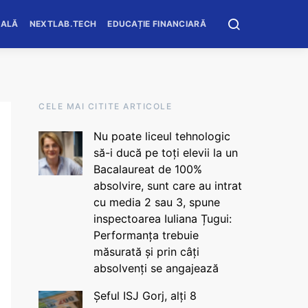
OALĂ
NEXTLAB.TECH
EDUCAȚIE FINANCIARĂ
CELE MAI CITITE ARTICOLE
Nu poate liceul tehnologic
să-i ducă pe toți elevii la un
Bacalaureat de 100%
absolvire, sunt care au intrat
cu media 2 sau 3, spune
inspectoarea Iuliana Țugui:
Performanța trebuie
măsurată și prin câți
absolvenți se angajează
Șeful ISJ Gorj, alți 8