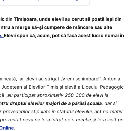
ic din Timișoara, unde elevii au cerut să poată ieși din
 pentru a merge să-și cumpere de mâncare sau alte
e.
Elevii spun că, acum, pot să facă acest lucru numai în
mineață, iar elevii au strigat „Vrem schimbare!”. Antonia
 Județean al Elevilor Timiș și elevă a Liceului Pedagogic
că „
au participat aproximativ 250-300 de elevi la
ru dreptul elevilor majori de a părăsi școala
, dar și
 prevederilor stipulate în statutul elevului, act normativ
prezentat ceva ce le-a intrat pe o ureche și le-a ieșit pe
Online
.