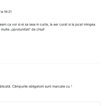
la 16:21
am ca vor si ei sa iasa in curte, la aer curat si la jucat mingea.
multe „oprotunitati” de chiul!
blicată.
Câmpurile obligatorii sunt marcate cu
*