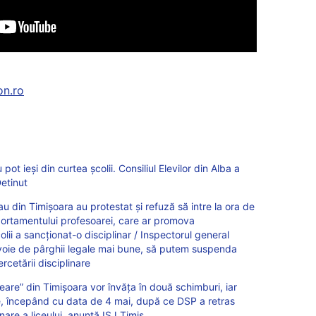
on.ro
 pot ieși din curtea școlii. Consiliul Elevilor din Alba a
etinut
nau din Timișoara au protestat și refuză să intre la ora de
rtamentului profesoarei, care ar promova
lii a sancționat-o disciplinar / Inspectorul general
voie de pârghii legale mai bune, să putem suspenda
rcetării disciplinare
peare” din Timișoara vor învăța în două schimburi, iar
te, începând cu data de 4 mai, după ce DSP a retras
nare a liceului, anunță ISJ Timiș