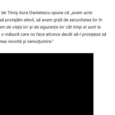
l de Timiș Aura Danielescu spune că „
avem acte
ă protejăm elevii, să avem grijă de securitatea lor în
em de viața lor și de siguranța lor cât timp ei sunt la
a o măsură care nu face altceva decât să-i protejeze să
nea revoltă și nemulțumire
.”