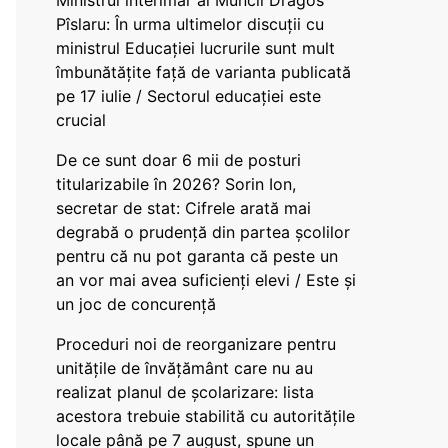
Ministrul interimar al Muncii Dragos
Pîslaru: În urma ultimelor discuții cu
ministrul Educației lucrurile sunt mult
îmbunătățite față de varianta publicată
pe 17 iulie / Sectorul educației este
crucial
De ce sunt doar 6 mii de posturi
titularizabile în 2026? Sorin Ion,
secretar de stat: Cifrele arată mai
degrabă o prudență din partea școlilor
pentru că nu pot garanta că peste un
an vor mai avea suficienți elevi / Este și
un joc de concurență
Proceduri noi de reorganizare pentru
unitățile de învățământ care nu au
realizat planul de școlarizare: lista
acestora trebuie stabilită cu autoritățile
locale până pe 7 august, spune un