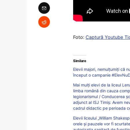
Foto:
Captură Youtube Ti
Similare
Elevii majori, nemulțumiți că nu
început o campanie #ElevNuD
Mai mulți elevi de la liceul Le
limba română din cauza compo
legionarismul / Conducerea șco
adjunct al ISJ Timiș: Avem ne
cadrul didactic pe perioada ce
Elevii liceului „William Shakes
orele și pauzele vor fi scurta
autorizația sanitară de funcțio