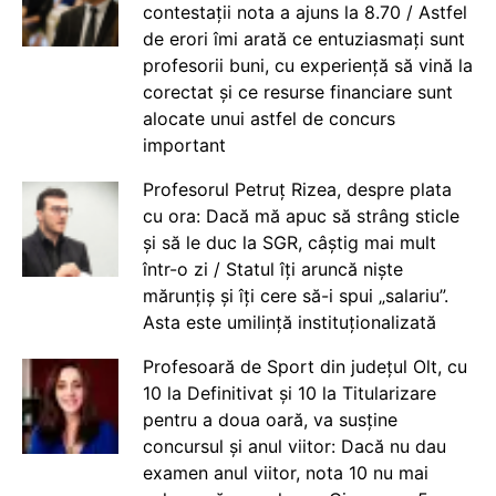
contestații nota a ajuns la 8.70 / Astfel
de erori îmi arată ce entuziasmați sunt
profesorii buni, cu experiență să vină la
corectat și ce resurse financiare sunt
alocate unui astfel de concurs
important
Profesorul Petruț Rizea, despre plata
cu ora: Dacă mă apuc să strâng sticle
și să le duc la SGR, câștig mai mult
într-o zi / Statul îți aruncă niște
mărunțiș și îți cere să-i spui „salariu”.
Asta este umilință instituționalizată
Profesoară de Sport din județul Olt, cu
10 la Definitivat și 10 la Titularizare
pentru a doua oară, va susține
concursul și anul viitor: Dacă nu dau
examen anul viitor, nota 10 nu mai