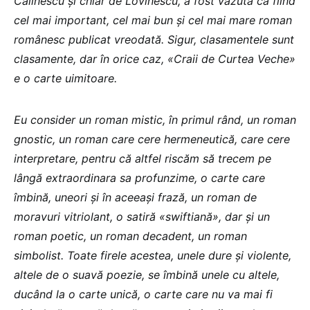
Călinescu și chiar de Lovinescu, a fost văzută ca fiind
cel mai important, cel mai bun și cel mai mare roman
românesc publicat vreodată. Sigur, clasamentele sunt
clasamente, dar în orice caz, «Craii de Curtea Veche»
e o carte uimitoare.
Eu consider un roman mistic, în primul rând, un roman
gnostic, un roman care cere hermeneutică, care cere
interpretare, pentru că altfel riscăm să trecem pe
lângă extraordinara sa profunzime, o carte care
îmbină, uneori și în aceeași frază, un roman de
moravuri vitriolant, o satiră «swiftiană», dar și un
roman poetic, un roman decadent, un roman
simbolist. Toate firele acestea, unele dure și violente,
altele de o suavă poezie, se îmbină unele cu altele,
ducând la o carte unică, o carte care nu va mai fi