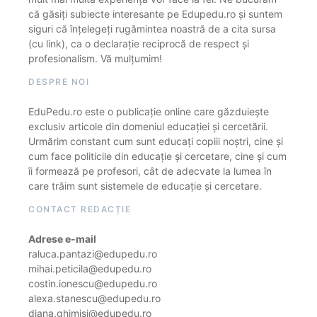
că găsiți subiecte interesante pe Edupedu.ro și suntem
siguri că înțelegeți rugămintea noastră de a cita sursa
(cu link), ca o declarație reciprocă de respect și
profesionalism. Vă mulțumim!
DESPRE NOI
EduPedu.ro este o publicație online care găzduiește
exclusiv articole din domeniul educației și cercetării.
Urmărim constant cum sunt educați copiii noștri, cine și
cum face politicile din educație și cercetare, cine și cum
îi formează pe profesori, cât de adecvate la lumea în
care trăim sunt sistemele de educație și cercetare.
CONTACT REDACȚIE
Adrese e-mail
raluca.pantazi@edupedu.ro
mihai.peticila@edupedu.ro
costin.ionescu@edupedu.ro
alexa.stanescu@edupedu.ro
diana.ghimisi@edupedu.ro