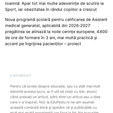
toamnă: Apar tot mai multe adeverințe de scutire la
Sport, iar obezitatea în rândul copiilor a crescut
Noua programă școlară pentru calificarea de Asistent
medical generalist, aplicabilă din 2026-2027:
pregătirea se aliniază la noile cerințe europene, 4.600
de ore de formare în 3 ani, mai multă practică și
accent pe îngrijirea pacienților – proiect
COPYRIGHT
Pentru că scrieți despre educație, sau cu atât mai mult
datorită acestui lucru, ar fi util să citați cu link, atunci
când preluați un articol, părți dintr-un articol sau o idee
care v-a inspirat. Noi, la EduPedu.ro ne-am asumat
această conduită etică și sperăm că și publicațiile cu
mult mai multă experiență vor face la fel. Ne bucurăm