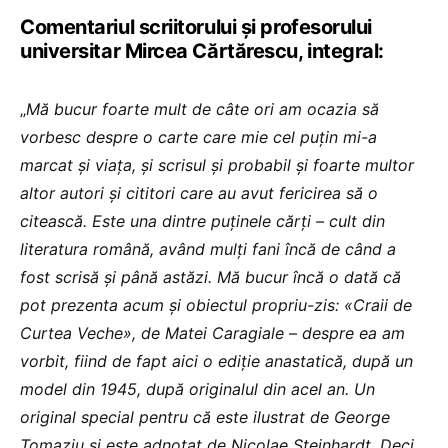
Comentariul scriitorului și profesorului
universitar Mircea Cărtărescu, integral:
„
Mă bucur foarte mult de câte ori am ocazia să
vorbesc despre o carte care mie cel puțin mi-a
marcat și viața, și scrisul și probabil și foarte multor
altor autori și cititori care au avut fericirea să o
citească. Este una dintre puținele cărți – cult din
literatura română, având mulți fani încă de când a
fost scrisă și până astăzi. Mă bucur încă o dată că
pot prezenta acum și obiectul propriu-zis: «Craii de
Curtea Veche», de Matei Caragiale – despre ea am
vorbit, fiind de fapt aici o ediție anastatică, după un
model din 1945, după originalul din acel an. Un
original special pentru că este ilustrat de George
Tomaziu și este adnotat de Nicolae Steinhardt. Deci