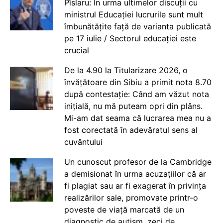
Pîslaru: În urma ultimelor discuții cu
ministrul Educației lucrurile sunt mult
îmbunătățite față de varianta publicată
pe 17 iulie / Sectorul educației este
crucial
De la 4.90 la Titularizare 2026, o
învățătoare din Sibiu a primit nota 8.70
după contestație: Când am văzut nota
inițială, nu mă puteam opri din plâns.
Mi-am dat seama că lucrarea mea nu a
fost corectată în adevăratul sens al
cuvântului
Un cunoscut profesor de la Cambridge
a demisionat în urma acuzațiilor că ar
fi plagiat sau ar fi exagerat în privința
realizărilor sale, promovate printr-o
poveste de viață marcată de un
diagnostic de autism, zeci de