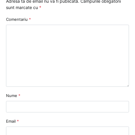
Adresa ta de email nu va fi publicată.
Câmpurile obligatorii
sunt marcate cu
*
Comentariu
*
Nume
*
Email
*