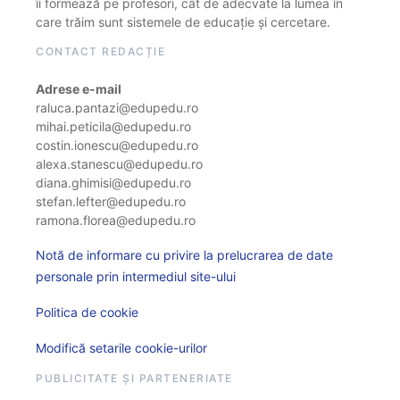
îi formează pe profesori, cât de adecvate la lumea în
care trăim sunt sistemele de educație și cercetare.
CONTACT REDACȚIE
Adrese e-mail
raluca.pantazi@edupedu.ro
mihai.peticila@edupedu.ro
costin.ionescu@edupedu.ro
alexa.stanescu@edupedu.ro
diana.ghimisi@edupedu.ro
stefan.lefter@edupedu.ro
ramona.florea@edupedu.ro
Notă de informare cu privire la prelucrarea de date
personale prin intermediul site-ului
Politica de cookie
Modifică setarile cookie-urilor
PUBLICITATE ȘI PARTENERIATE