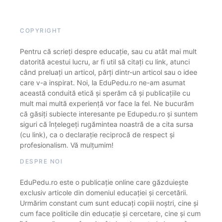
COPYRIGHT
Pentru că scrieți despre educație, sau cu atât mai mult
datorită acestui lucru, ar fi util să citați cu link, atunci
când preluați un articol, părți dintr-un articol sau o idee
care v-a inspirat. Noi, la EduPedu.ro ne-am asumat
această conduită etică și sperăm că și publicațiile cu
mult mai multă experiență vor face la fel. Ne bucurăm
că găsiți subiecte interesante pe Edupedu.ro și suntem
siguri că înțelegeți rugămintea noastră de a cita sursa
(cu link), ca o declarație reciprocă de respect și
profesionalism. Vă mulțumim!
DESPRE NOI
EduPedu.ro este o publicație online care găzduiește
exclusiv articole din domeniul educației și cercetării.
Urmărim constant cum sunt educați copiii noștri, cine și
cum face politicile din educație și cercetare, cine și cum