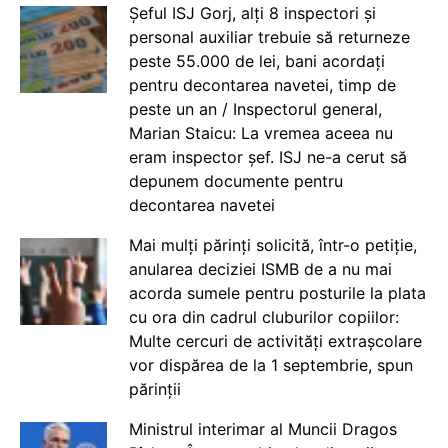
Șeful ISJ Gorj, alți 8 inspectori și
personal auxiliar trebuie să returneze
peste 55.000 de lei, bani acordați
pentru decontarea navetei, timp de
peste un an / Inspectorul general,
Marian Staicu: La vremea aceea nu
eram inspector șef. ISJ ne-a cerut să
depunem documente pentru
decontarea navetei
Mai mulți părinți solicită, într-o petiție,
anularea deciziei ISMB de a nu mai
acorda sumele pentru posturile la plata
cu ora din cadrul cluburilor copiilor:
Multe cercuri de activități extrașcolare
vor dispărea de la 1 septembrie, spun
părinții
Ministrul interimar al Muncii Dragos