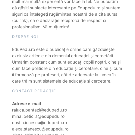
mult mai multă experiență vor face la fel. Ne bucurăm
că găsiți subiecte interesante pe Edupedu.ro și suntem
siguri că înțelegeți rugămintea noastră de a cita sursa
(cu link), ca o declarație reciprocă de respect și
profesionalism. Vă mulțumim!
DESPRE NOI
EduPedu.ro este o publicație online care găzduiește
exclusiv articole din domeniul educației și cercetării.
Urmărim constant cum sunt educați copiii noștri, cine și
cum face politicile din educație și cercetare, cine și cum
îi formează pe profesori, cât de adecvate la lumea în
care trăim sunt sistemele de educație și cercetare.
CONTACT REDACȚIE
Adrese e-mail
raluca.pantazi@edupedu.ro
mihai.peticila@edupedu.ro
costin.ionescu@edupedu.ro
alexa.stanescu@edupedu.ro