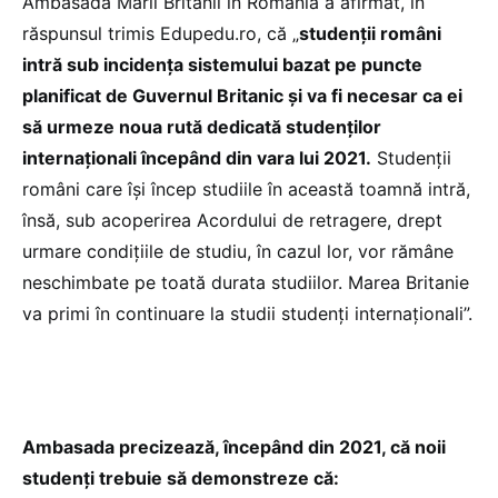
Ambasada Marii Britanii în România a afirmat, în
răspunsul trimis Edupedu.ro, că „
studenții români
intră sub incidența sistemului bazat pe puncte
planificat de Guvernul Britanic și va fi necesar ca ei
să urmeze noua rută dedicată studenților
internaționali începând din vara lui 2021.
Studenții
români care își încep studiile în această toamnă intră,
însă, sub acoperirea Acordului de retragere, drept
urmare condițiile de studiu, în cazul lor, vor rămâne
neschimbate pe toată durata studiilor. Marea Britanie
va primi în continuare la studii studenți internaționali”.
Ambasada precizează, începând din 2021, că noii
studenți trebuie să demonstreze că: