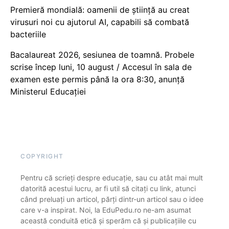
Premieră mondială: oamenii de știință au creat
virusuri noi cu ajutorul AI, capabili să combată
bacteriile
Bacalaureat 2026, sesiunea de toamnă. Probele
scrise încep luni, 10 august / Accesul în sala de
examen este permis până la ora 8:30, anunță
Ministerul Educației
COPYRIGHT
Pentru că scrieți despre educație, sau cu atât mai mult
datorită acestui lucru, ar fi util să citați cu link, atunci
când preluați un articol, părți dintr-un articol sau o idee
care v-a inspirat. Noi, la EduPedu.ro ne-am asumat
această conduită etică și sperăm că și publicațiile cu