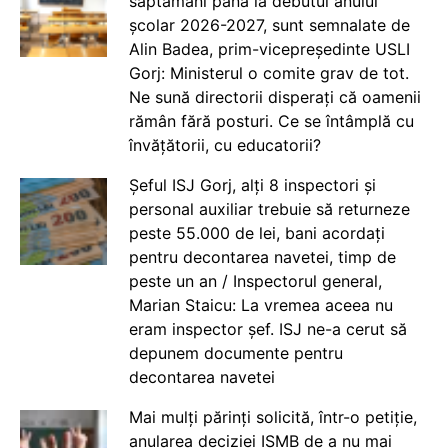
săptămâni până la debutul anului
școlar 2026-2027, sunt semnalate de
Alin Badea, prim-vicepreședinte USLI
Gorj: Ministerul o comite grav de tot.
Ne sună directorii disperați că oamenii
rămân fără posturi. Ce se întâmplă cu
învățătorii, cu educatorii?
Șeful ISJ Gorj, alți 8 inspectori și
personal auxiliar trebuie să returneze
peste 55.000 de lei, bani acordați
pentru decontarea navetei, timp de
peste un an / Inspectorul general,
Marian Staicu: La vremea aceea nu
eram inspector șef. ISJ ne-a cerut să
depunem documente pentru
decontarea navetei
Mai mulți părinți solicită, într-o petiție,
anularea deciziei ISMB de a nu mai