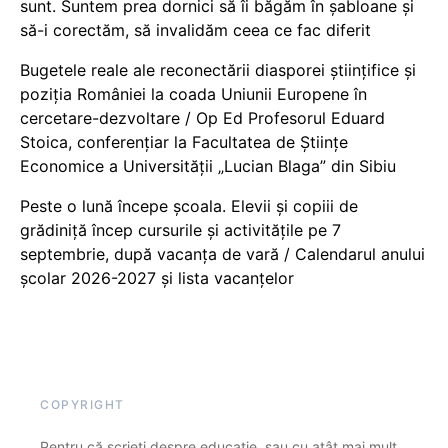
sunt. Suntem prea dornici să îi băgăm în șabloane și
să-i corectăm, să invalidăm ceea ce fac diferit
Bugetele reale ale reconectării diasporei științifice și
poziția României la coada Uniunii Europene în
cercetare-dezvoltare / Op Ed Profesorul Eduard
Stoica, conferențiar la Facultatea de Științe
Economice a Universității „Lucian Blaga” din Sibiu
Peste o lună începe școala. Elevii și copiii de
grădiniță încep cursurile și activitățile pe 7
septembrie, după vacanța de vară / Calendarul anului
școlar 2026-2027 și lista vacanțelor
COPYRIGHT
Pentru că scrieți despre educație, sau cu atât mai mult