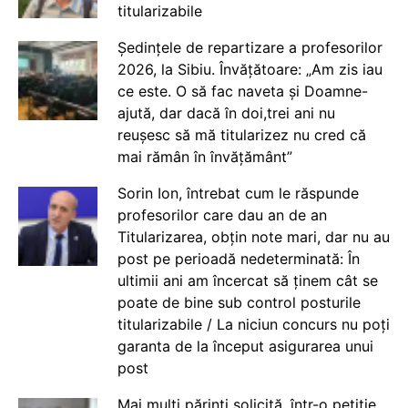
titularizabile
Ședințele de repartizare a profesorilor
2026, la Sibiu. Învățătoare: „Am zis iau
ce este. O să fac naveta și Doamne-
ajută, dar dacă în doi,trei ani nu
reușesc să mă titularizez nu cred că
mai rămân în învățământ”
Sorin Ion, întrebat cum le răspunde
profesorilor care dau an de an
Titularizarea, obțin note mari, dar nu au
post pe perioadă nedeterminată: În
ultimii ani am încercat să ținem cât se
poate de bine sub control posturile
titularizabile / La niciun concurs nu poți
garanta de la început asigurarea unui
post
Mai mulți părinți solicită, într-o petiție,