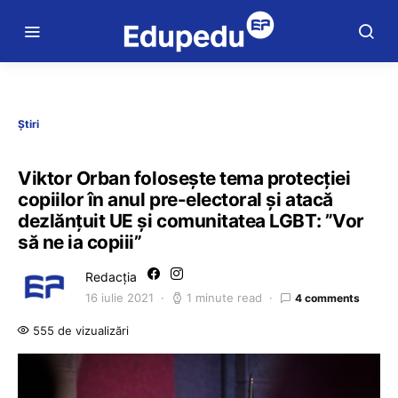
Știri
Viktor Orban folosește tema protecției
copiilor în anul pre-electoral și atacă
dezlănțuit UE și comunitatea LGBT: ”Vor
să ne ia copiii”
Redacția
16 iulie 2021
1 minute read
4 comments
555 de vizualizări