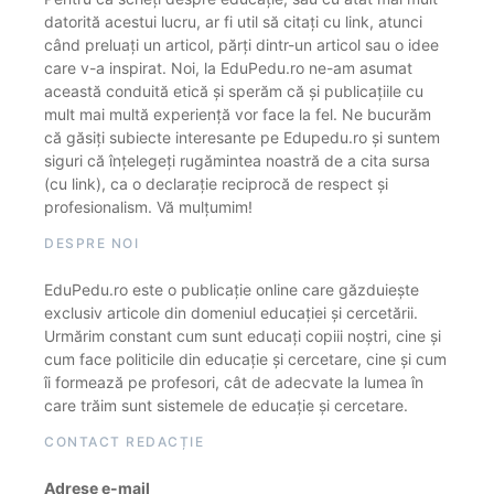
datorită acestui lucru, ar fi util să citați cu link, atunci
când preluați un articol, părți dintr-un articol sau o idee
care v-a inspirat. Noi, la EduPedu.ro ne-am asumat
această conduită etică și sperăm că și publicațiile cu
mult mai multă experiență vor face la fel. Ne bucurăm
că găsiți subiecte interesante pe Edupedu.ro și suntem
siguri că înțelegeți rugămintea noastră de a cita sursa
(cu link), ca o declarație reciprocă de respect și
profesionalism. Vă mulțumim!
DESPRE NOI
EduPedu.ro este o publicație online care găzduiește
exclusiv articole din domeniul educației și cercetării.
Urmărim constant cum sunt educați copiii noștri, cine și
cum face politicile din educație și cercetare, cine și cum
îi formează pe profesori, cât de adecvate la lumea în
care trăim sunt sistemele de educație și cercetare.
CONTACT REDACȚIE
Adrese e-mail