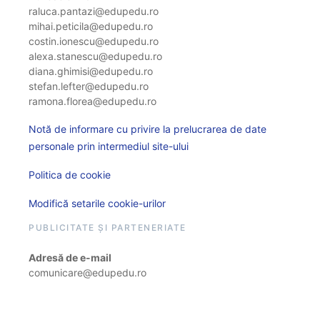
raluca.pantazi@edupedu.ro
mihai.peticila@edupedu.ro
costin.ionescu@edupedu.ro
alexa.stanescu@edupedu.ro
diana.ghimisi@edupedu.ro
stefan.lefter@edupedu.ro
ramona.florea@edupedu.ro
Notă de informare cu privire la prelucrarea de date
personale prin intermediul site-ului
Politica de cookie
Modifică setarile cookie-urilor
PUBLICITATE ȘI PARTENERIATE
Adresă de e-mail
comunicare@edupedu.ro