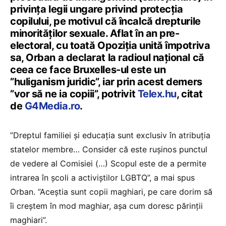
privința legii ungare privind protecția
copilului, pe motivul că încalcă drepturile
minorităților sexuale. Aflat în an pre-
electoral, cu toată Opoziția unită împotriva
sa, Orban a declarat la radioul național că
ceea ce face Bruxelles-ul este un
”huliganism juridic”, iar prin acest demers
”vor să ne ia copiii”, potrivit
Telex.hu
, citat
de
G4Media.ro
.
”Dreptul familiei și educația sunt exclusiv în atribuția
statelor membre… Consider că este rușinos punctul
de vedere al Comisiei (…) Scopul este de a permite
intrarea în școli a activiștilor LGBTQ”, a mai spus
Orban. ”Aceștia sunt copii maghiari, pe care dorim să
îi creștem în mod maghiar, așa cum doresc părinții
maghiari”.