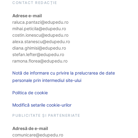
CONTACT REDACȚIE
Adrese e-mail
raluca.pantazi@edupedu.ro
mihai.peticila@edupedu.ro
costin.ionescu@edupedu.ro
alexa.stanescu@edupedu.ro
diana.ghimisi@edupedu.ro
stefan.lefter@edupedu.ro
ramona.florea@edupedu.ro
Notă de informare cu privire la prelucrarea de date
personale prin intermediul site-ului
Politica de cookie
Modifică setarile cookie-urilor
PUBLICITATE ȘI PARTENERIATE
Adresă de e-mail
comunicare@edupedu.ro