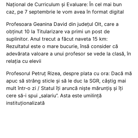
Național de Curriculum și Evaluare: În cel mai bun
caz, pe 7 septembrie le vom avea în format digital
Profesoara Geanina David din județul Olt, care a
obținut 10 la Titularizare va primi un post de
suplinitor. Anul trecut a făcut naveta 15 km:
Rezultatul este o mare bucurie, însă consider că
adevărata valoare a unui profesor se vede la clasă, în
relația cu elevii
Profesorul Petruț Rizea, despre plata cu ora: Dacă mă
apuc să strâng sticle și să le duc la SGR, câștig mai
mult într-o zi / Statul îți aruncă niște mărunțiș și îți
cere să-i spui „salariu”. Asta este umilință
instituționalizată