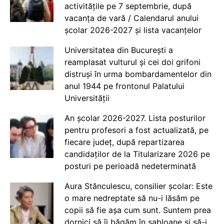
activitățile pe 7 septembrie, după
vacanța de vară / Calendarul anului
școlar 2026-2027 și lista vacanțelor
Universitatea din București a
reamplasat vulturul și cei doi grifoni
distruși în urma bombardamentelor din
anul 1944 pe frontonul Palatului
Universității
An școlar 2026-2027. Lista posturilor
pentru profesori a fost actualizată, pe
fiecare județ, după repartizarea
candidaților de la Titularizare 2026 pe
posturi pe perioadă nedeterminată
Aura Stănculescu, consilier școlar: Este
o mare nedreptate să nu-i lăsăm pe
copii să fie așa cum sunt. Suntem prea
dornici să îi băgăm în șabloane și să-i