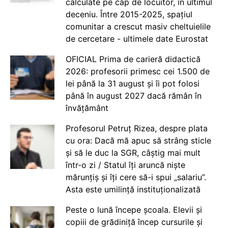
calculate pe cap de locuitor, în ultimul
deceniu. Între 2015-2025, spațiul
comunitar a crescut masiv cheltuielile
de cercetare - ultimele date Eurostat
OFICIAL Prima de carieră didactică
2026: profesorii primesc cei 1.500 de
lei până la 31 august și îi pot folosi
până în august 2027 dacă rămân în
învățământ
Profesorul Petruț Rizea, despre plata
cu ora: Dacă mă apuc să strâng sticle
și să le duc la SGR, câștig mai mult
într-o zi / Statul îți aruncă niște
mărunțiș și îți cere să-i spui „salariu”.
Asta este umilință instituționalizată
Peste o lună începe școala. Elevii și
copiii de grădiniță încep cursurile și