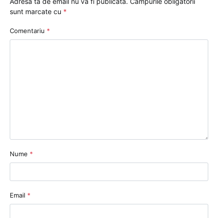
Adresa ta de email nu va fi publicată.
Câmpurile obligatorii
sunt marcate cu
*
Comentariu
*
Nume
*
Email
*