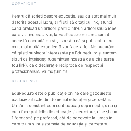
COPYRIGHT
Pentru că scrieți despre educație, sau cu atât mai mult
datorită acestui lucru, ar fi util să citați cu link, atunci
când preluați un articol, părți dintr-un articol sau o idee
care v-a inspirat. Noi, la EduPedu.ro ne-am asumat
această conduită etică și sperăm că și publicațiile cu
mult mai multă experiență vor face la fel. Ne bucurăm
că găsiți subiecte interesante pe Edupedu.ro și suntem
siguri că înțelegeți rugămintea noastră de a cita sursa
(cu link), ca o declarație reciprocă de respect și
profesionalism. Vă mulțumim!
DESPRE NOI
EduPedu.ro este o publicație online care găzduiește
exclusiv articole din domeniul educației și cercetării.
Urmărim constant cum sunt educați copiii noștri, cine și
cum face politicile din educație și cercetare, cine și cum
îi formează pe profesori, cât de adecvate la lumea în
care trăim sunt sistemele de educație și cercetare.