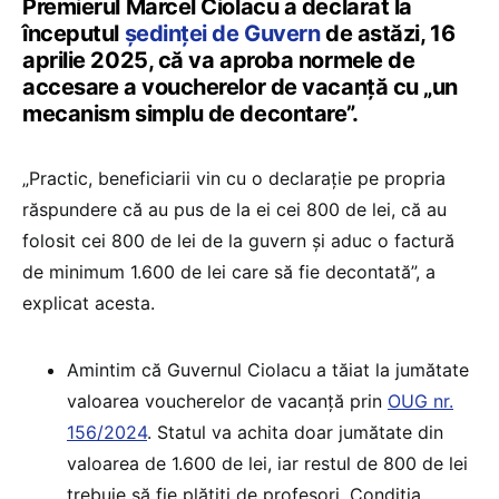
Premierul Marcel Ciolacu a declarat la
începutul
ședinței de Guvern
de astăzi, 16
aprilie 2025, că va aproba normele de
accesare a voucherelor de vacanță cu „un
mecanism simplu de decontare”.
„Practic, beneficiarii vin cu o declarație pe propria
răspundere că au pus de la ei cei 800 de lei, că au
folosit cei 800 de lei de la guvern și aduc o factură
de minimum 1.600 de lei care să fie decontată”, a
explicat acesta.
Amintim că Guvernul Ciolacu a tăiat la jumătate
valoarea voucherelor de vacanță prin
OUG nr.
156/2024
. Statul va achita doar jumătate din
valoarea de 1.600 de lei, iar restul de 800 de lei
trebuie să fie plătiți de profesori. Condiția