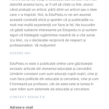
datorită acestui lucru, ar fi util să citați cu link, atunci
când preluați un articol, părți dintr-un articol sau o idee
care v-a inspirat. Noi, la EduPedu.ro ne-am asumat
această conduită etică și sperăm că și publicațiile cu
mult mai multă experiență vor face la fel. Ne bucurăm
că găsiți subiecte interesante pe Edupedu.ro și suntem
siguri că înțelegeți rugămintea noastră de a cita sursa
(cu link), ca o declarație reciprocă de respect și
profesionalism. Vă mulțumim!
DESPRE NOI
EduPedu.ro este o publicație online care găzduiește
exclusiv articole din domeniul educației și cercetării.
Urmărim constant cum sunt educați copiii noștri, cine și
cum face politicile din educație și cercetare, cine și cum
îi formează pe profesori, cât de adecvate la lumea în
care trăim sunt sistemele de educație și cercetare.
CONTACT REDACȚIE
Adrese e-mail