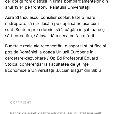
cei doi grifoni distruși în urma bombardamentelor din
anul 1944 pe frontonul Palatului Universității
Aura Stănculescu, consilier școlar: Este o mare
nedreptate să nu-i lăsăm pe copii să fie așa cum
sunt. Suntem prea dornici să îi băgăm în șabloane și
să-i corectăm, să invalidăm ceea ce fac diferit
Bugetele reale ale reconectării diasporei științifice și
poziția României la coada Uniunii Europene în
cercetare-dezvoltare / Op Ed Profesorul Eduard
Stoica, conferențiar la Facultatea de Științe
Economice a Universității „Lucian Blaga” din Sibiu
COPYRIGHT
Pentru că scrieți despre educație, sau cu atât mai mult