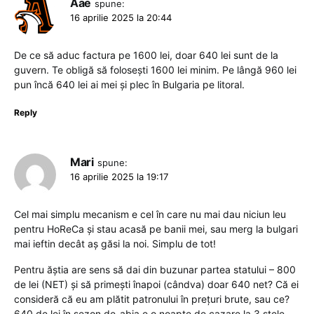
Aae
spune:
16 aprilie 2025 la 20:44
De ce să aduc factura pe 1600 lei, doar 640 lei sunt de la
guvern. Te obligă să folosești 1600 lei minim. Pe lângă 960 lei
pun încă 640 lei ai mei și plec în Bulgaria pe litoral.
Reply
Mari
spune:
16 aprilie 2025 la 19:17
Cel mai simplu mecanism e cel în care nu mai dau niciun leu
pentru HoReCa și stau acasă pe banii mei, sau merg la bulgari
mai ieftin decât aș găsi la noi. Simplu de tot!
Pentru ăștia are sens să dai din buzunar partea statului – 800
de lei (NET) și să primești înapoi (cândva) doar 640 net? Că ei
consideră că eu am plătit patronului în prețuri brute, sau ce?
640 de lei în sezon de-abia e o noapte de cazare la 3 stele.