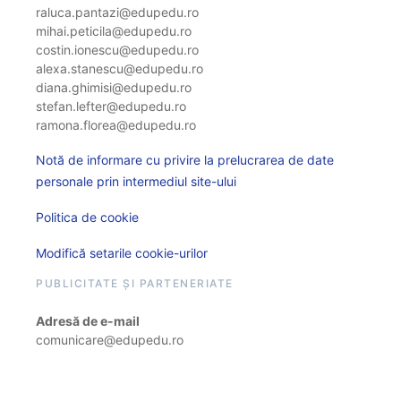
raluca.pantazi@edupedu.ro
mihai.peticila@edupedu.ro
costin.ionescu@edupedu.ro
alexa.stanescu@edupedu.ro
diana.ghimisi@edupedu.ro
stefan.lefter@edupedu.ro
ramona.florea@edupedu.ro
Notă de informare cu privire la prelucrarea de date
personale prin intermediul site-ului
Politica de cookie
Modifică setarile cookie-urilor
PUBLICITATE ȘI PARTENERIATE
Adresă de e-mail
comunicare@edupedu.ro