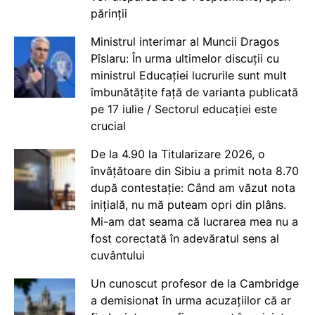
părinții
Ministrul interimar al Muncii Dragos
Pîslaru: În urma ultimelor discuții cu
ministrul Educației lucrurile sunt mult
îmbunătățite față de varianta publicată
pe 17 iulie / Sectorul educației este
crucial
De la 4.90 la Titularizare 2026, o
învățătoare din Sibiu a primit nota 8.70
după contestație: Când am văzut nota
inițială, nu mă puteam opri din plâns.
Mi-am dat seama că lucrarea mea nu a
fost corectată în adevăratul sens al
cuvântului
Un cunoscut profesor de la Cambridge
a demisionat în urma acuzațiilor că ar