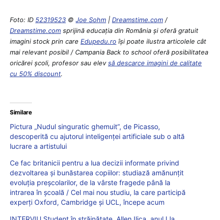
Foto: ID
52319523
©
Joe Sohm
|
Dreamstime.com
/
Dreamstime.com
sprijină educaţia din România şi oferă gratuit
imagini stock prin care
Edupedu.ro
îşi poate ilustra articolele cât
mai relevant posibil / Campania Back to school oferă posibilitatea
oricărei școli, profesor sau elev
să descarce imagini de calitate
cu 50% discount
.
Similare
Pictura „Nudul singuratic ghemuit”, de Picasso,
descoperită cu ajutorul inteligenței artificiale sub o altă
lucrare a artistului
Ce fac britanicii pentru a lua decizii informate privind
dezvoltarea și bunăstarea copiilor: studiază amănunțit
evoluția preșcolarilor, de la vârste fragede până la
intrarea în școală / Cel mai nou studiu, la care participă
experți Oxford, Cambridge și UCL, începe acum
INTERVIU Student în străinătate. Allen Ilica, anul I la