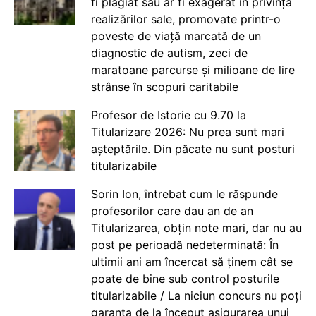
fi plagiat sau ar fi exagerat în privința
realizărilor sale, promovate printr-o
poveste de viață marcată de un
diagnostic de autism, zeci de
maratoane parcurse și milioane de lire
strânse în scopuri caritabile
Profesor de Istorie cu 9.70 la
Titularizare 2026: Nu prea sunt mari
așteptările. Din păcate nu sunt posturi
titularizabile
Sorin Ion, întrebat cum le răspunde
profesorilor care dau an de an
Titularizarea, obțin note mari, dar nu au
post pe perioadă nedeterminată: În
ultimii ani am încercat să ținem cât se
poate de bine sub control posturile
titularizabile / La niciun concurs nu poți
garanta de la început asigurarea unui