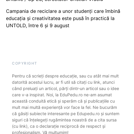
Campania de reciclare a unor studenți care îmbină
educația și creativitatea este pusă în practică la
UNTOLD, între 6 și 9 august
COPYRIGHT
Pentru că scrieți despre educație, sau cu atât mai mult
datorită acestui lucru, ar fi util să citați cu link, atunci
când preluați un articol, părți dintr-un articol sau o idee
care v-a inspirat. Noi, la EduPedu.ro ne-am asumat
această conduită etică și sperăm că și publicațiile cu
mult mai multă experiență vor face la fel. Ne bucurăm
că găsiți subiecte interesante pe Edupedu.ro și suntem
siguri că înțelegeți rugămintea noastră de a cita sursa
(cu link), ca o declarație reciprocă de respect și
profesionalism. Vă mulțumim!