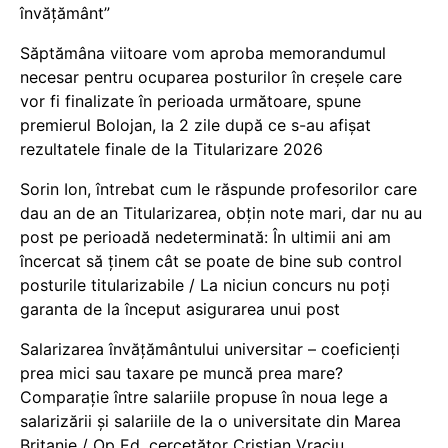
învățământ”
Săptămâna viitoare vom aproba memorandumul
necesar pentru ocuparea posturilor în creșele care
vor fi finalizate în perioada următoare, spune
premierul Bolojan, la 2 zile după ce s-au afișat
rezultatele finale de la Titularizare 2026
Sorin Ion, întrebat cum le răspunde profesorilor care
dau an de an Titularizarea, obțin note mari, dar nu au
post pe perioadă nedeterminată: În ultimii ani am
încercat să ținem cât se poate de bine sub control
posturile titularizabile / La niciun concurs nu poți
garanta de la început asigurarea unui post
Salarizarea învățământului universitar – coeficienți
prea mici sau taxare pe muncă prea mare?
Comparație între salariile propuse în noua lege a
salarizării și salariile de la o universitate din Marea
Britanie / Op Ed, cercetător Cristian Vraciu