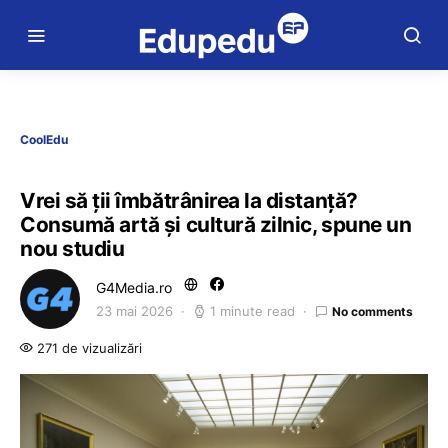
CoolEdu
Vrei să ții îmbătrânirea la distanță?
Consumă artă și cultură zilnic, spune un
nou studiu
G4Media.ro
23 mai 2026
1 minute read
No comments
271 de vizualizări