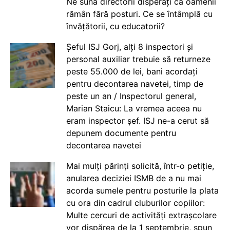
Ne sună directorii disperați că oamenii
rămân fără posturi. Ce se întâmplă cu
învățătorii, cu educatorii?
Șeful ISJ Gorj, alți 8 inspectori și
personal auxiliar trebuie să returneze
peste 55.000 de lei, bani acordați
pentru decontarea navetei, timp de
peste un an / Inspectorul general,
Marian Staicu: La vremea aceea nu
eram inspector șef. ISJ ne-a cerut să
depunem documente pentru
decontarea navetei
Mai mulți părinți solicită, într-o petiție,
anularea deciziei ISMB de a nu mai
acorda sumele pentru posturile la plata
cu ora din cadrul cluburilor copiilor:
Multe cercuri de activități extrașcolare
vor dispărea de la 1 septembrie, spun