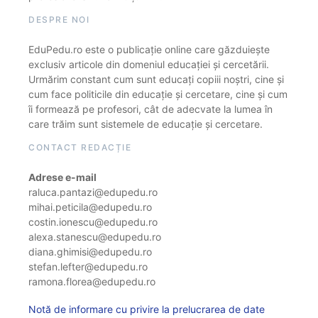
DESPRE NOI
EduPedu.ro este o publicație online care găzduiește
exclusiv articole din domeniul educației și cercetării.
Urmărim constant cum sunt educați copiii noștri, cine și
cum face politicile din educație și cercetare, cine și cum
îi formează pe profesori, cât de adecvate la lumea în
care trăim sunt sistemele de educație și cercetare.
CONTACT REDACȚIE
Adrese e-mail
raluca.pantazi@edupedu.ro
mihai.peticila@edupedu.ro
costin.ionescu@edupedu.ro
alexa.stanescu@edupedu.ro
diana.ghimisi@edupedu.ro
stefan.lefter@edupedu.ro
ramona.florea@edupedu.ro
Notă de informare cu privire la prelucrarea de date