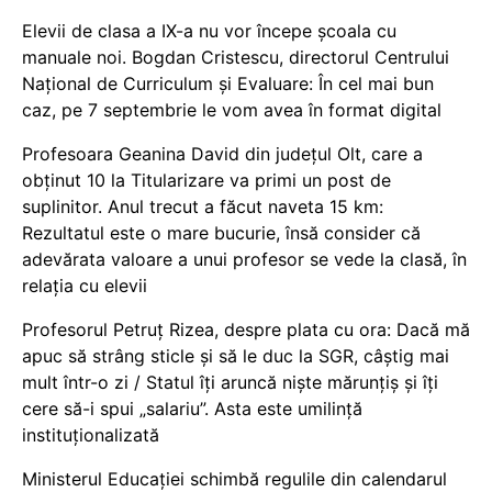
Elevii de clasa a IX-a nu vor începe școala cu
manuale noi. Bogdan Cristescu, directorul Centrului
Național de Curriculum și Evaluare: În cel mai bun
caz, pe 7 septembrie le vom avea în format digital
Profesoara Geanina David din județul Olt, care a
obținut 10 la Titularizare va primi un post de
suplinitor. Anul trecut a făcut naveta 15 km:
Rezultatul este o mare bucurie, însă consider că
adevărata valoare a unui profesor se vede la clasă, în
relația cu elevii
Profesorul Petruț Rizea, despre plata cu ora: Dacă mă
apuc să strâng sticle și să le duc la SGR, câștig mai
mult într-o zi / Statul îți aruncă niște mărunțiș și îți
cere să-i spui „salariu”. Asta este umilință
instituționalizată
Ministerul Educației schimbă regulile din calendarul