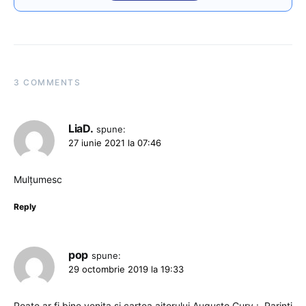
3 COMMENTS
LiaD.
spune:
27 iunie 2021 la 07:46
Mulțumesc
Reply
pop
spune:
29 octombrie 2019 la 19:33
Poate ar fi bine venita si cartea aitorului Augusto Cury :,,Parinti