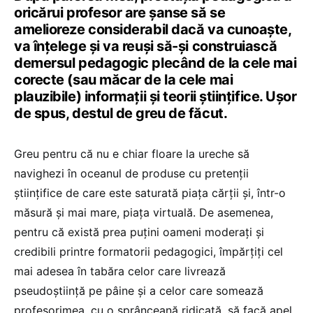
oricărui profesor are șanse să se
amelioreze considerabil dacă va cunoaște,
va înțelege și va reuși să-și construiască
demersul pedagogic plecând de la cele mai
corecte (sau măcar de la cele mai
plauzibile) informații și teorii științifice. Ușor
de spus, destul de greu de făcut.
Greu pentru că nu e chiar floare la ureche să
navighezi în oceanul de produse cu pretenții
științifice de care este saturată piața cărții și, într-o
măsură și mai mare, piața virtuală. De asemenea,
pentru că există prea puțini oameni moderați și
credibili printre formatorii pedagogici, împărțiți cel
mai adesea în tabăra celor care livrează
pseudoștiință pe pâine și a celor care somează
profesorimea, cu o sprânceană ridicată, să facă apel