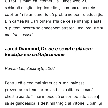
Cu toţii simţim că Internetul şi lumea web 2.0
schimbă minţile, deprinderile şi comportamentele
copiilor în feluri care ridică probleme pentru educaţie.
Din cartea lui Carr putem afla de ce se întâmplă asta
şi putem încerca să concepem strategii mai realiste şi
mai
fact-based
.
Jared Diamond,
De ce e sexul o plăcere.
Evoluţia sexualităţii umane
Humanitas, Bucureşti, 2007
Pentru că e cea mai sintetică şi mai haioasă
prezentare a teoriilor privind sexualitatea umană,
chestia aia de îi mai împiedică uneori pe adolescenţi
să se gândească la destinul tragic al Vitoriei Lipan. Şi