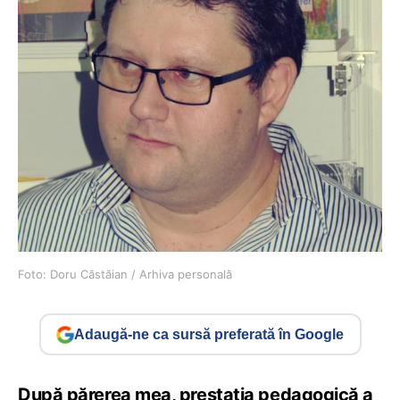
Foto: Doru Căstăian / Arhiva personală
Adaugă-ne ca sursă preferată în Google
După părerea mea, prestația pedagogică a