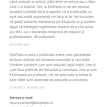
când preluați un articol, părți dintr-un articol sau o idee
care v-a inspirat. Noi, la EduPedu.ro ne-am asumat
această conduită etică și sperăm că și publicațiile cu
mult mai multă experiență vor face la fel. Ne bucurăm
că găsiți subiecte interesante pe Edupedu.ro și suntem
siguri că înțelegeți rugămintea noastră de a cita sursa
(cu link), ca o declarație reciprocă de respect și
profesionalism. Vă mulțumim!
DESPRE NOI
EduPedu.ro este o publicație online care găzduiește
exclusiv articole din domeniul educației și cercetării.
Urmărim constant cum sunt educați copiii noștri, cine și
cum face politicile din educație și cercetare, cine și cum
îi formează pe profesori, cât de adecvate la lumea în
care trăim sunt sistemele de educație și cercetare.
CONTACT REDACȚIE
Adrese e-mail
raluca.pantazi@edupedu.ro