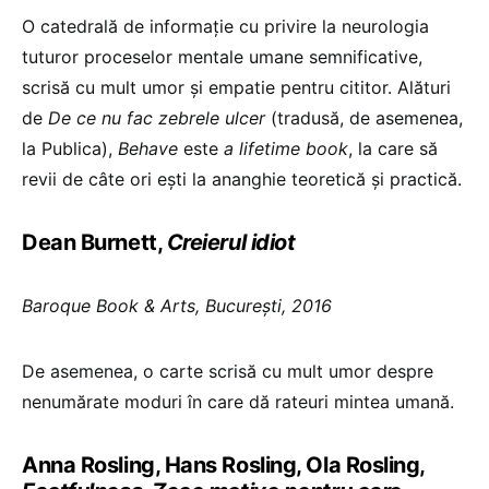
O catedrală de informaţie cu privire la neurologia
tuturor proceselor mentale umane semnificative,
scrisă cu mult umor şi empatie pentru cititor. Alături
de
De ce nu fac zebrele ulcer
(tradusă, de asemenea,
la Publica),
Behave
este
a lifetime book
, la care să
revii de câte ori eşti la ananghie teoretică şi practică.
Dean Burnett,
Creierul idiot
Baroque Book & Arts, Bucureşti, 2016
De asemenea, o carte scrisă cu mult umor despre
nenumărate moduri în care dă rateuri mintea umană.
Anna Rosling, Hans Rosling, Ola Rosling,