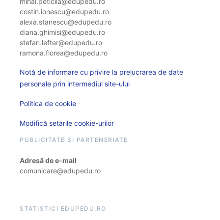
mihai.peticila@edupedu.ro
costin.ionescu@edupedu.ro
alexa.stanescu@edupedu.ro
diana.ghimisi@edupedu.ro
stefan.lefter@edupedu.ro
ramona.florea@edupedu.ro
Notă de informare cu privire la prelucrarea de date
personale prin intermediul site-ului
Politica de cookie
Modifică setarile cookie-urilor
PUBLICITATE ȘI PARTENERIATE
Adresă de e-mail
comunicare@edupedu.ro
STATISTICI EDUPEDU.RO