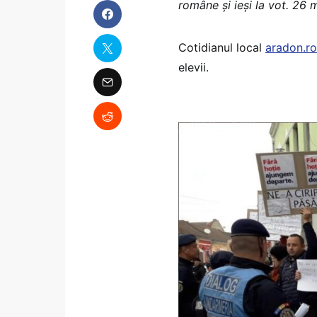
române şi ieşi la vot. 26 
Cotidianul local
aradon.ro
elevii.