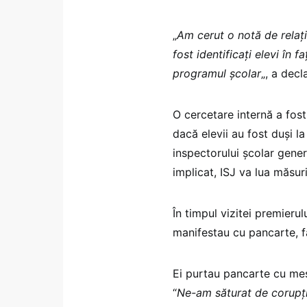
„
Am cerut o notă de relaţi
fost identificaţi elevi în 
programul şcolar
„, a dec
O cercetare internă a fost
dacă elevii au fost duşi l
inspectorului şcolar gener
implicat, ISJ va lua măsuri
În timpul vizitei premieru
manifestau cu pancarte, fă
Ei purtau pancarte cu me
“
Ne-am săturat de corupţi