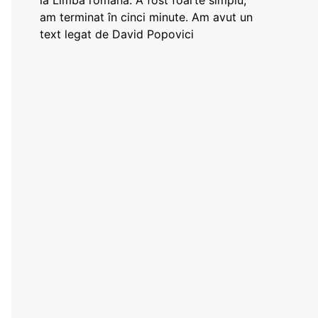
la Limba română: A fost foarte simplu,
am terminat în cinci minute. Am avut un
text legat de David Popovici