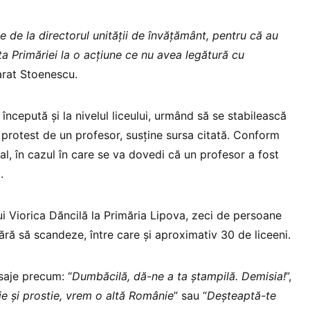
e de la directorul unităţii de învăţământ, pentru că au
faţa Primăriei la o acţiune ce nu avea legătură cu
larat Stoenescu.
 începută şi la nivelul liceului, urmând să se stabilească
a protest de un profesor, susține sursa citată. Conform
al, în cazul în care se va dovedi că un profesor a fost
.
lui Viorica Dăncilă la Primăria Lipova, zeci de persoane
ră să scandeze, între care şi aproximativ 30 de liceeni.
saje precum: “
Dumbăcilă, dă-ne a ta ştampilă. Demisia!
”,
e şi prostie, vrem o altă Românie
” sau “
Deşteaptă-te