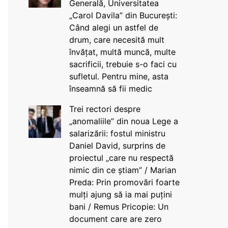
Generală, Universitatea
„Carol Davila” din București:
Când alegi un astfel de
drum, care necesită mult
învățat, multă muncă, multe
sacrificii, trebuie s-o faci cu
sufletul. Pentru mine, asta
înseamnă să fii medic
Trei rectori despre
„anomaliile” din noua Lege a
salarizării: fostul ministru
Daniel David, surprins de
proiectul „care nu respectă
nimic din ce știam” / Marian
Preda: Prin promovări foarte
mulți ajung să ia mai puțini
bani / Remus Pricopie: Un
document care are zero