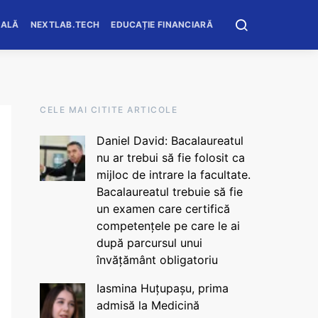
OALĂ
NEXTLAB.TECH
EDUCAȚIE FINANCIARĂ
CELE MAI CITITE ARTICOLE
Daniel David: Bacalaureatul
nu ar trebui să fie folosit ca
mijloc de intrare la facultate.
Bacalaureatul trebuie să fie
un examen care certifică
competențele pe care le ai
după parcursul unui
învățământ obligatoriu
Iasmina Huțupașu, prima
admisă la Medicină