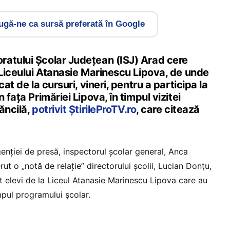
gă-ne ca sursă preferată în Google
atului Şcolar Judeţean (ISJ) Arad cere
 Liceului Atanasie Marinescu Lipova, de unde
cat de la cursuri, vineri, pentru a participa la
 faţa Primăriei Lipova, în timpul vizitei
ăncilă,
potrivit ȘtirileProTV.ro
, care citează
genției de presă, inspectorul şcolar general, Anca
ut o „notă de relaţie” directorului şcolii, Lucian Donţu,
ost elevi de la Liceul Atanasie Marinescu Lipova care au
impul programului şcolar.