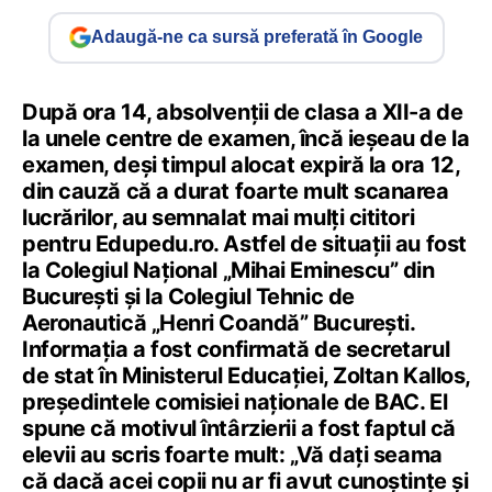
Adaugă-ne ca sursă preferată în Google
După ora 14, absolvenții de clasa a XII-a de
la unele centre de examen, încă ieșeau de la
examen, deși timpul alocat expiră la ora 12,
din cauză că a durat foarte mult scanarea
lucrărilor, au semnalat mai mulți cititori
pentru Edupedu.ro. Astfel de situații au fost
la Colegiul Național „Mihai Eminescu” din
București și la Colegiul Tehnic de
Aeronautică „Henri Coandă” București.
Informația a fost confirmată de secretarul
de stat în Ministerul Educației, Zoltan Kallos,
președintele comisiei naționale de BAC. El
spune că motivul întârzierii a fost faptul că
elevii au scris foarte mult: „Vă dați seama
că dacă acei copii nu ar fi avut cunoștințe și