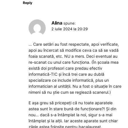
Reply
Alina
spune:
2 iulie 2024 la 20:29
… Care setări au fost respectate, apoi verificate,
apoi au încercat să modifice ceva ca să se vadă
foaia scanată, etc. NU a mers. Deci eventual au
re-scanat cu unul care funcționa. (În școala mea
există doi profesori care predau efectiv
informatică-TIC și încă trei care au dublă
specializare ce include informatică, plus un
informatician al unității. Nu a fost o situație în care
nimeni să nu știe cum se reglează scanerul.)
E așa greu să pricepeți că nu toate aparatele
astea sunt în stare bună de funcționare?! Și din
nou… dacă s-a întâmplat la noi, sigur s-a mai
întâmplat și la alții. Iar aceste aparate sunt chiar
zilele astea folosite pentru bacalaureat.