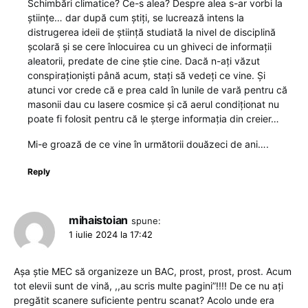
Schimbări climatice? Ce-s alea? Despre alea s-ar vorbi la
științe… dar după cum știți, se lucrează intens la
distrugerea ideii de știință studiată la nivel de disciplină
școlară și se cere înlocuirea cu un ghiveci de informații
aleatorii, predate de cine știe cine. Dacă n-ați văzut
conspiraționiști până acum, stați să vedeți ce vine. Și
atunci vor crede că e prea cald în lunile de vară pentru că
masonii dau cu lasere cosmice și că aerul condiționat nu
poate fi folosit pentru că le șterge informația din creier…
Mi-e groază de ce vine în următorii douăzeci de ani….
Reply
mihaistoian
spune:
1 iulie 2024 la 17:42
Așa știe MEC să organizeze un BAC, prost, prost, prost. Acum
tot elevii sunt de vină, ,,au scris multe pagini”!!!! De ce nu ați
pregătit scanere suficiente pentru scanat? Acolo unde era