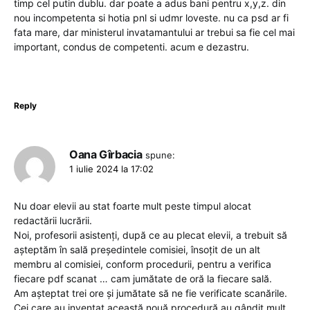
timp cel putin dublu. dar poate a adus bani pentru x,y,z. din
nou incompetenta si hotia pnl si udmr loveste. nu ca psd ar fi
fata mare, dar ministerul invatamantului ar trebui sa fie cel mai
important, condus de competenti. acum e dezastru.
Reply
Oana Gîrbacia
spune:
1 iulie 2024 la 17:02
Nu doar elevii au stat foarte mult peste timpul alocat
redactării lucrării.
Noi, profesorii asistenți, după ce au plecat elevii, a trebuit să
așteptăm în sală președintele comisiei, însoțit de un alt
membru al comisiei, conform procedurii, pentru a verifica
fiecare pdf scanat … cam jumătate de oră la fiecare sală.
Am așteptat trei ore și jumătate să ne fie verificate scanările.
Cei care au inventat această nouă procedură au gândit mult,