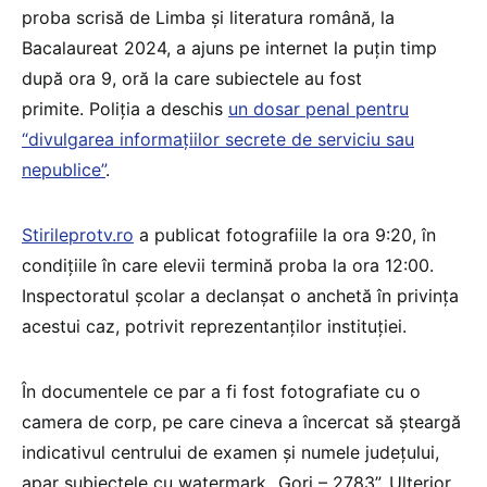
proba scrisă de Limba și literatura română, la
Bacalaureat 2024, a ajuns pe internet la puțin timp
după ora 9, oră la care subiectele au fost
primite. Poliția a deschis
un dosar penal pentru
“divulgarea informațiilor secrete de serviciu sau
nepublice”
.
Stirileprotv.ro
a publicat fotografiile la ora 9:20, în
condițiile în care elevii termină proba la ora 12:00.
Inspectoratul școlar a declanșat o anchetă în privința
acestui caz, potrivit reprezentanților instituției.
În documentele ce par a fi fost fotografiate cu o
camera de corp, pe care cineva a încercat să șteargă
indicativul centrului de examen și numele județului,
apar subiectele cu watermark „Gorj – 2783”. Ulterior,