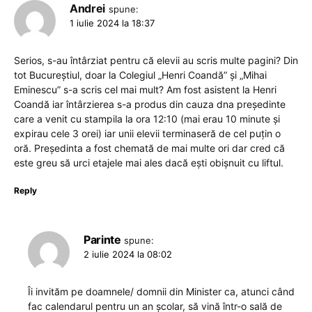
Andrei
spune:
1 iulie 2024 la 18:37
Serios, s-au întârziat pentru că elevii au scris multe pagini? Din
tot Bucureștiul, doar la Colegiul „Henri Coandă” și „Mihai
Eminescu” s-a scris cel mai mult? Am fost asistent la Henri
Coandă iar întârzierea s-a produs din cauza dna președinte
care a venit cu stampila la ora 12:10 (mai erau 10 minute și
expirau cele 3 orei) iar unii elevii terminaseră de cel puțin o
oră. Președinta a fost chemată de mai multe ori dar cred că
este greu să urci etajele mai ales dacă ești obișnuit cu liftul.
Reply
Parinte
spune:
2 iulie 2024 la 08:02
Îi invităm pe doamnele/ domnii din Minister ca, atunci când
fac calendarul pentru un an școlar, să vină într-o sală de