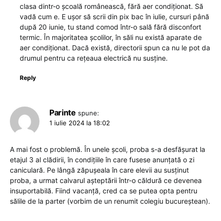
clasa dintr-o școală românească, fără aer condiționat. Să
vadă cum e. E ușor să scrii din pix bac în iulie, cursuri până
după 20 iunie, tu stand comod într-o sală fără disconfort
termic. În majoritatea școlilor, în săli nu există aparate de
aer condiționat. Dacă există, directorii spun ca nu le pot da
drumul pentru ca rețeaua electrică nu susține.
Reply
Parinte
spune:
1 iulie 2024 la 18:02
A mai fost o problemă. În unele școli, proba s-a desfășurat la
etajul 3 al clădirii, în condițiile în care fusese anunțată o zi
caniculară. Pe lângă zăpușeala în care elevii au susținut
proba, a urmat calvarul așteptării într-o căldură ce devenea
insuportabilă. Fiind vacanță, cred ca se putea opta pentru
sălile de la parter (vorbim de un renumit colegiu bucureștean).