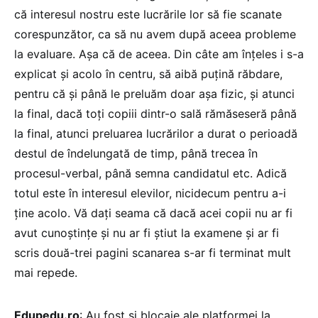
că interesul nostru este lucrările lor să fie scanate
corespunzător, ca să nu avem după aceea probleme
la evaluare. Așa că de aceea. Din câte am înțeles i s-a
explicat și acolo în centru, să aibă puțină răbdare,
pentru că și până le preluăm doar așa fizic, și atunci
la final, dacă toți copiii dintr-o sală rămăseseră până
la final, atunci preluarea lucrărilor a durat o perioadă
destul de îndelungată de timp, până trecea în
procesul-verbal, până semna candidatul etc. Adică
totul este în interesul elevilor, nicidecum pentru a-i
ține acolo. Vă dați seama că dacă acei copii nu ar fi
avut cunoștințe și nu ar fi știut la examene și ar fi
scris două-trei pagini scanarea s-ar fi terminat mult
mai repede.
Edupedu.ro
: Au fost și blocaje ale platformei la