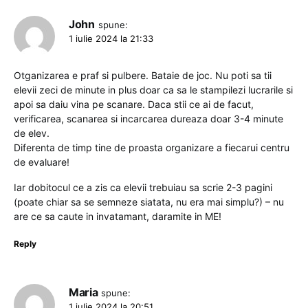
John
spune:
1 iulie 2024 la 21:33
Otganizarea e praf si pulbere. Bataie de joc. Nu poti sa tii
elevii zeci de minute in plus doar ca sa le stampilezi lucrarile si
apoi sa daiu vina pe scanare. Daca stii ce ai de facut,
verificarea, scanarea si incarcarea dureaza doar 3-4 minute
de elev.
Diferenta de timp tine de proasta organizare a fiecarui centru
de evaluare!
Iar dobitocul ce a zis ca elevii trebuiau sa scrie 2-3 pagini
(poate chiar sa se semneze siatata, nu era mai simplu?) – nu
are ce sa caute in invatamant, daramite in ME!
Reply
Maria
spune:
1 iulie 2024 la 20:51