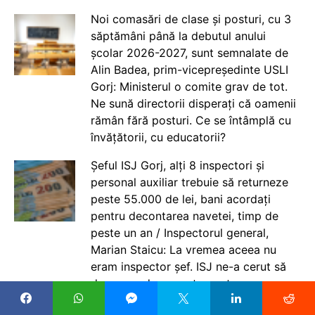
Noi comasări de clase și posturi, cu 3
săptămâni până la debutul anului
școlar 2026-2027, sunt semnalate de
Alin Badea, prim-vicepreședinte USLI
Gorj: Ministerul o comite grav de tot.
Ne sună directorii disperați că oamenii
rămân fără posturi. Ce se întâmplă cu
învățătorii, cu educatorii?
Șeful ISJ Gorj, alți 8 inspectori și
personal auxiliar trebuie să returneze
peste 55.000 de lei, bani acordați
pentru decontarea navetei, timp de
peste un an / Inspectorul general,
Marian Staicu: La vremea aceea nu
eram inspector șef. ISJ ne-a cerut să
depunem documente pentru
decontarea navetei