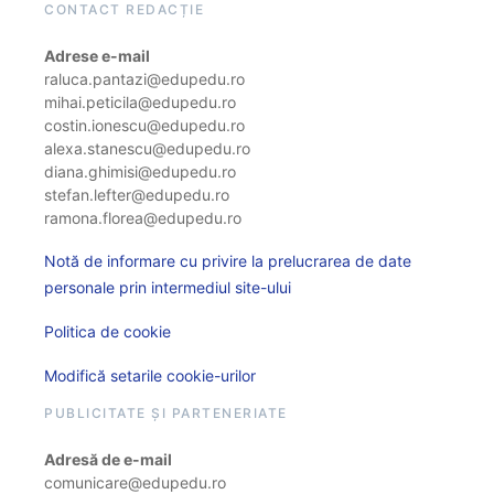
CONTACT REDACȚIE
Adrese e-mail
raluca.pantazi@edupedu.ro
mihai.peticila@edupedu.ro
costin.ionescu@edupedu.ro
alexa.stanescu@edupedu.ro
diana.ghimisi@edupedu.ro
stefan.lefter@edupedu.ro
ramona.florea@edupedu.ro
Notă de informare cu privire la prelucrarea de date
personale prin intermediul site-ului
Politica de cookie
Modifică setarile cookie-urilor
PUBLICITATE ȘI PARTENERIATE
Adresă de e-mail
comunicare@edupedu.ro