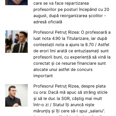
care se va face repartizarea
profesorilor pe posturi începând cu 20
august, după reorganizarea școlilor -
adresă oficială
Profesorul Petruț Rizea: O profesoară a
luat nota 4.90 la Titularizare, iar după
contestații nota a ajuns la 8.70 / Astfel
de erori îmi arată ce entuziasmați sunt
profesorii buni, cu experiență să vină la
corectat și ce resurse financiare sunt
alocate unui astfel de concurs
important
Profesorul Petruț Rizea, despre plata
cu ora: Dacă mă apuc să strâng sticle
și să le duc la SGR, câștig mai mult
într-o zi / Statul îți aruncă niște
mărunțiș și îți cere să-i spui „salariu”.