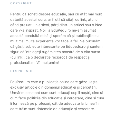
COPYRIGHT
Pentru că scrieți despre educație, sau cu atât mai mult
datorită acestui lucru, ar fi util să citați cu link, atunci
când preluați un articol, părți dintr-un articol sau o idee
care v-a inspirat. Noi, la EduPedu.ro ne-am asumat
această conduită etică și sperăm că și publicațiile cu
mult mai multă experiență vor face la fel. Ne bucurăm
că găsiți subiecte interesante pe Edupedu.ro și suntem
siguri că înțelegeți rugămintea noastră de a cita sursa
(cu link), ca o declarație reciprocă de respect și
profesionalism. Vă mulțumim!
DESPRE NOI
EduPedu.ro este o publicație online care găzduiește
exclusiv articole din domeniul educației și cercetării.
Urmărim constant cum sunt educați copiii noștri, cine și
cum face politicile din educație și cercetare, cine și cum
îi formează pe profesori, cât de adecvate la lumea în
care trăim sunt sistemele de educație și cercetare.