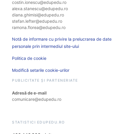
costin.ionescu@edupedu.ro
alexa.stanescu@edupedu.ro
diana.ghimisi@edupedu.ro
stefan.lefter@edupedu.ro
ramona.florea@edupedu.ro
Notă de informare cu privire la prelucrarea de date
personale prin intermediul site-ului
Politica de cookie
Modifică setarile cookie-urilor
PUBLICITATE ȘI PARTENERIATE
Adresă de e-mail
comunicare@edupedu.ro
STATISTICI EDUPEDU.RO