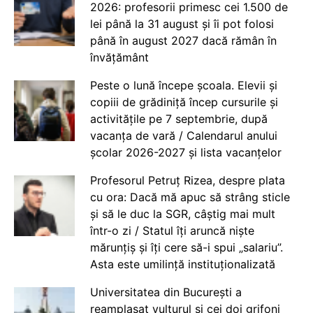
2026: profesorii primesc cei 1.500 de
lei până la 31 august și îi pot folosi
până în august 2027 dacă rămân în
învățământ
Peste o lună începe școala. Elevii și
copiii de grădiniță încep cursurile și
activitățile pe 7 septembrie, după
vacanța de vară / Calendarul anului
școlar 2026-2027 și lista vacanțelor
Profesorul Petruț Rizea, despre plata
cu ora: Dacă mă apuc să strâng sticle
și să le duc la SGR, câștig mai mult
într-o zi / Statul îți aruncă niște
mărunțiș și îți cere să-i spui „salariu”.
Asta este umilință instituționalizată
Universitatea din București a
reamplasat vulturul și cei doi grifoni