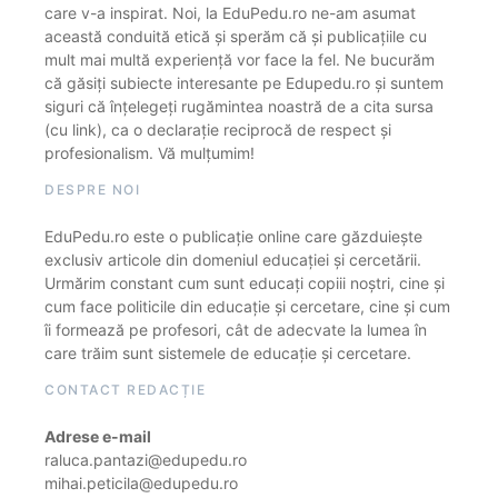
care v-a inspirat. Noi, la EduPedu.ro ne-am asumat
această conduită etică și sperăm că și publicațiile cu
mult mai multă experiență vor face la fel. Ne bucurăm
că găsiți subiecte interesante pe Edupedu.ro și suntem
siguri că înțelegeți rugămintea noastră de a cita sursa
(cu link), ca o declarație reciprocă de respect și
profesionalism. Vă mulțumim!
DESPRE NOI
EduPedu.ro este o publicație online care găzduiește
exclusiv articole din domeniul educației și cercetării.
Urmărim constant cum sunt educați copiii noștri, cine și
cum face politicile din educație și cercetare, cine și cum
îi formează pe profesori, cât de adecvate la lumea în
care trăim sunt sistemele de educație și cercetare.
CONTACT REDACȚIE
Adrese e-mail
raluca.pantazi@edupedu.ro
mihai.peticila@edupedu.ro