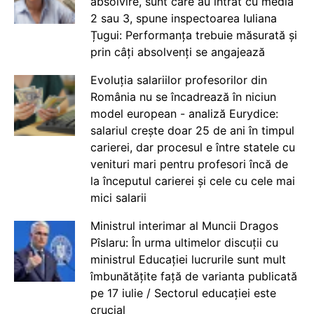
absolvire, sunt care au intrat cu media
2 sau 3, spune inspectoarea Iuliana
Țugui: Performanța trebuie măsurată și
prin câți absolvenți se angajează
Evoluția salariilor profesorilor din
România nu se încadrează în niciun
model european - analiză Eurydice:
salariul crește doar 25 de ani în timpul
carierei, dar procesul e între statele cu
venituri mari pentru profesori încă de
la începutul carierei și cele cu cele mai
mici salarii
Ministrul interimar al Muncii Dragos
Pîslaru: În urma ultimelor discuții cu
ministrul Educației lucrurile sunt mult
îmbunătățite față de varianta publicată
pe 17 iulie / Sectorul educației este
crucial