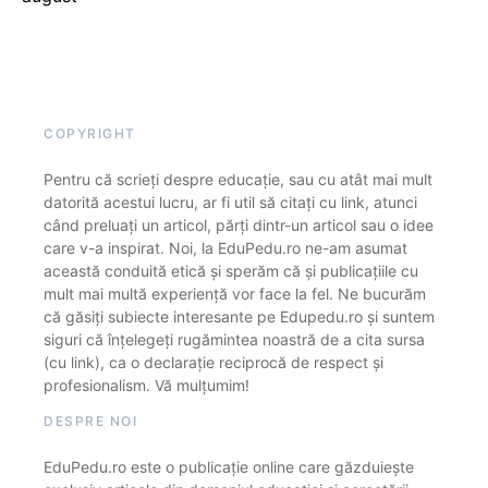
COPYRIGHT
Pentru că scrieți despre educație, sau cu atât mai mult
datorită acestui lucru, ar fi util să citați cu link, atunci
când preluați un articol, părți dintr-un articol sau o idee
care v-a inspirat. Noi, la EduPedu.ro ne-am asumat
această conduită etică și sperăm că și publicațiile cu
mult mai multă experiență vor face la fel. Ne bucurăm
că găsiți subiecte interesante pe Edupedu.ro și suntem
siguri că înțelegeți rugămintea noastră de a cita sursa
(cu link), ca o declarație reciprocă de respect și
profesionalism. Vă mulțumim!
DESPRE NOI
EduPedu.ro este o publicație online care găzduiește