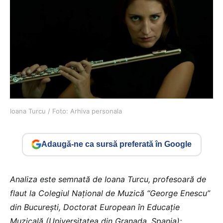
Ioana Turcu / Foto: Arhiva personala
Adaugă-ne ca sursă preferată în Google
Analiza este semnată de Ioana Turcu, profesoară de
flaut la Colegiul Național de Muzică “George Enescu”
din București, Doctorat European în Educație
Muzicală (Universitatea din Granada, Spania):