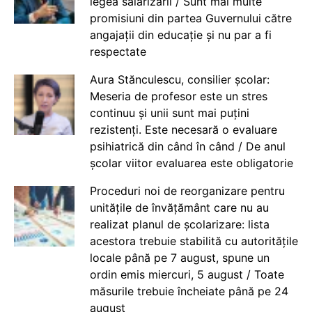
legea salarizării / Sunt mai multe
promisiuni din partea Guvernului către
angajații din educație și nu par a fi
respectate
Aura Stănculescu, consilier școlar:
Meseria de profesor este un stres
continuu și unii sunt mai puțini
rezistenți. Este necesară o evaluare
psihiatrică din când în când / De anul
școlar viitor evaluarea este obligatorie
Proceduri noi de reorganizare pentru
unitățile de învățământ care nu au
realizat planul de școlarizare: lista
acestora trebuie stabilită cu autoritățile
locale până pe 7 august, spune un
ordin emis miercuri, 5 august / Toate
măsurile trebuie încheiate până pe 24
august