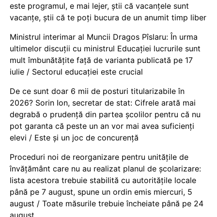
este programul, e mai lejer, știi că vacanțele sunt
vacanţe, știi că te poți bucura de un anumit timp liber
Ministrul interimar al Muncii Dragos Pîslaru: În urma
ultimelor discuții cu ministrul Educației lucrurile sunt
mult îmbunătățite față de varianta publicată pe 17
iulie / Sectorul educației este crucial
De ce sunt doar 6 mii de posturi titularizabile în
2026? Sorin Ion, secretar de stat: Cifrele arată mai
degrabă o prudență din partea școlilor pentru că nu
pot garanta că peste un an vor mai avea suficienți
elevi / Este și un joc de concurență
Proceduri noi de reorganizare pentru unitățile de
învățământ care nu au realizat planul de școlarizare:
lista acestora trebuie stabilită cu autoritățile locale
până pe 7 august, spune un ordin emis miercuri, 5
august / Toate măsurile trebuie încheiate până pe 24
august