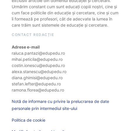
exclusiv articole din domeniul educației și cercetării.
Urmărim constant cum sunt educați copiii noștri, cine și
cum face politicile din educație și cercetare, cine și cum
îi formează pe profesori, cât de adecvate la lumea în
care trăim sunt sistemele de educație și cercetare.
CONTACT REDACȚIE
Adrese e-mail
raluca.pantazi@edupedu.ro
mihai.peticila@edupedu.ro
costin.ionescu@edupedu.ro
alexa.stanescu@edupedu.ro
diana.ghimisi@edupedu.ro
stefan.lefter@edupedu.ro
ramona.florea@edupedu.ro
Notă de informare cu privire la prelucrarea de date
personale prin intermediul site-ului
Politica de cookie