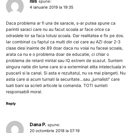
Isis
spune:
4 ianuarie 2019 la 19:35
Daca problema ar fi una de saracie, s-ar putea spune ca
parintii saraci care nu au facut scoala ar face orice ca
odraslele lor sa faca totusi scoala. Dar realitatea e fix pe dos.
Iar combinat cu faptul ca multi din cei care au AZI doar 2-3
clase desi inainte de 89 doar daca nu voiai nu faceai scoala,
arata ca nu e o problema doar de educatie, ci chiar o
problema de retard mintal sau IQ extrem de scazut. Suntem
singura natie din lume care si-a exterminat elita intelectuala in
puscarii si la canal. Si asta e rezultatul, nu va mai plangeti. Nu
astia care si acum turnati la securitate…sau „jurnalisti” care
luati bani sa scrieti articole la comanda. TOTI sunteti
responsabili moral.
Reply
Dana P.
spune:
20 octombrie 2018 la 07:19