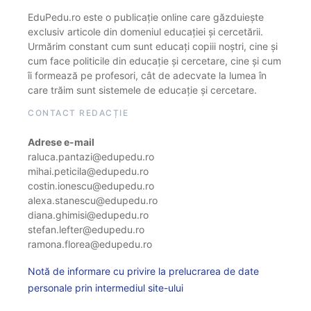
EduPedu.ro este o publicație online care găzduiește
exclusiv articole din domeniul educației și cercetării.
Urmărim constant cum sunt educați copiii noștri, cine și
cum face politicile din educație și cercetare, cine și cum
îi formează pe profesori, cât de adecvate la lumea în
care trăim sunt sistemele de educație și cercetare.
CONTACT REDACȚIE
Adrese e-mail
raluca.pantazi@edupedu.ro
mihai.peticila@edupedu.ro
costin.ionescu@edupedu.ro
alexa.stanescu@edupedu.ro
diana.ghimisi@edupedu.ro
stefan.lefter@edupedu.ro
ramona.florea@edupedu.ro
Notă de informare cu privire la prelucrarea de date
personale prin intermediul site-ului