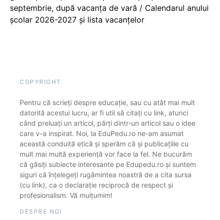
septembrie, după vacanța de vară / Calendarul anului
școlar 2026-2027 și lista vacanțelor
COPYRIGHT
Pentru că scrieți despre educație, sau cu atât mai mult
datorită acestui lucru, ar fi util să citați cu link, atunci
când preluați un articol, părți dintr-un articol sau o idee
care v-a inspirat. Noi, la EduPedu.ro ne-am asumat
această conduită etică și sperăm că și publicațiile cu
mult mai multă experiență vor face la fel. Ne bucurăm
că găsiți subiecte interesante pe Edupedu.ro și suntem
siguri că înțelegeți rugămintea noastră de a cita sursa
(cu link), ca o declarație reciprocă de respect și
profesionalism. Vă mulțumim!
DESPRE NOI