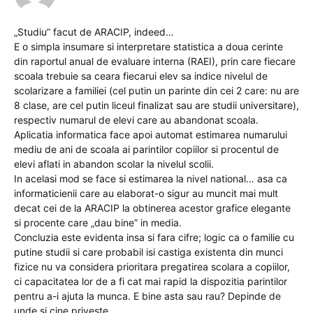
„Studiu” facut de ARACIP, indeed…
E o simpla insumare si interpretare statistica a doua cerinte
din raportul anual de evaluare interna (RAEI), prin care fiecare
scoala trebuie sa ceara fiecarui elev sa indice nivelul de
scolarizare a familiei (cel putin un parinte din cei 2 care: nu are
8 clase, are cel putin liceul finalizat sau are studii universitare),
respectiv numarul de elevi care au abandonat scoala.
Aplicatia informatica face apoi automat estimarea numarului
mediu de ani de scoala ai parintilor copiilor si procentul de
elevi aflati in abandon scolar la nivelul scolii.
In acelasi mod se face si estimarea la nivel national… asa ca
informaticienii care au elaborat-o sigur au muncit mai mult
decat cei de la ARACIP la obtinerea acestor grafice elegante
si procente care „dau bine” in media.
Concluzia este evidenta insa si fara cifre; logic ca o familie cu
putine studii si care probabil isi castiga existenta din munci
fizice nu va considera prioritara pregatirea scolara a copiilor,
ci capacitatea lor de a fi cat mai rapid la dispozitia parintilor
pentru a-i ajuta la munca. E bine asta sau rau? Depinde de
unde si cine priveste.