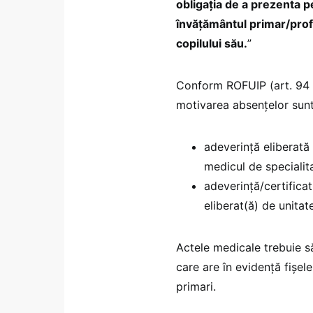
obligaţia de a prezenta p
învăţământul primar/profe
copilului său.
”
Conform ROFUIP (art. 94 a
motivarea absenţelor sunt
adeverinţă eliberată
medicul de specialit
adeverinţă/certifica
eliberat(ă) de unitat
Actele medicale trebuie să
care are în evidenţă fişel
primari.