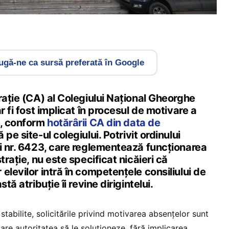
gă-ne ca sursă preferată în Google
rație (CA) al Colegiului Național Gheorghe
r fi fost implicat în procesul de motivare a
i, conform
hotărârii CA din data de
ă pe site-ul colegiului. Potrivit ordinului
ei nr. 6423, care reglementează funcționarea
trație, nu este specificat nicăieri că
elevilor intră în competențele consiliului de
tă atribuție îi revine dirigintelui.
stabilite, solicitările privind motivarea absențelor sunt
 are autoritatea să le soluționeze, fără implicarea