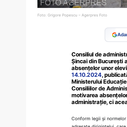
Foto: Grigore Popescu – Agerpres Foto
Adau
Consiliul de administ
Șincai din București a
absențelor unor elev
14.10.2024
, publicat
Ministerului Educați
Consiliilor de Adminis
motivarea absențelor 
administrație, ci aceas
Conform legii și normelor 
adresate dirigintelui, care