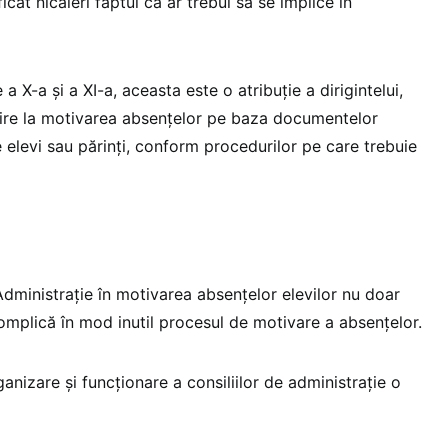
icat nicăieri faptul că ar trebui să se implice în
 a X-a și a XI-a, aceasta este o atribuție a dirigintelui,
vire la motivarea absențelor pe baza documentelor
e elevi sau părinți, conform procedurilor pe care trebuie
Administrație în motivarea absențelor elevilor nu doar
omplică în mod inutil procesul de motivare a absențelor.
nizare și funcționare a consiliilor de administrație o