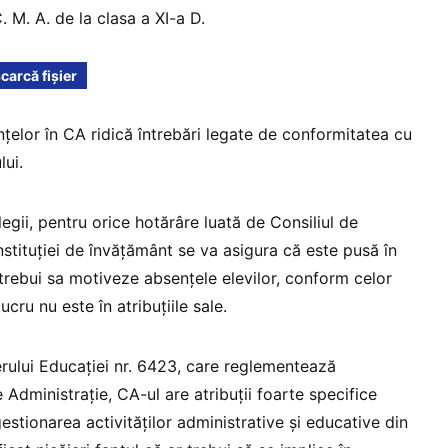
. M. A. de la clasa a XI-a D.
carcă fișier
țelor în CA ridică întrebări legate de conformitatea cu
lui.
legii, pentru orice hotărâre luată de Consiliul de
instituției de învățământ se va asigura că este pusă în
 trebui sa motiveze absențele elevilor, conform celor
ucru nu este în atribuțiile sale.
rului Educației nr. 6423, care reglementează
 Administrație, CA-ul are atribuții foarte specifice
estionarea activităților administrative și educative din