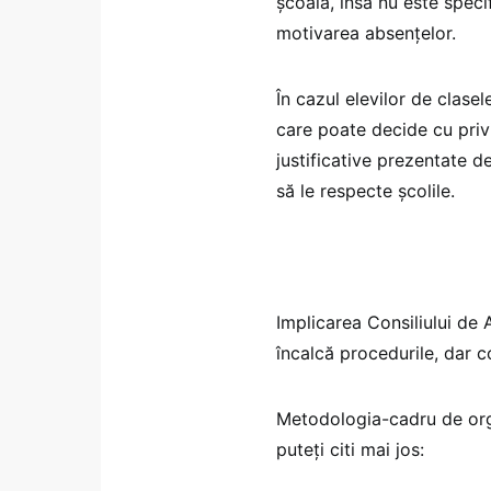
școală, însă nu este specif
motivarea absențelor​.
În cazul elevilor de clasele
care poate decide cu pri
justificative prezentate d
să le respecte școlile.
Implicarea Consiliului de 
încalcă procedurile, dar c
Metodologia-cadru de orga
puteți citi mai jos: