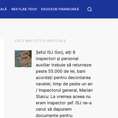
OALĂ
NEXTLAB.TECH
EDUCAȚIE FINANCIARĂ
CELE MAI CITITE ARTICOLE
Șeful ISJ Gorj, alți 8
inspectori și personal
auxiliar trebuie să returneze
peste 55.000 de lei, bani
acordați pentru decontarea
navetei, timp de peste un an
/ Inspectorul general, Marian
Staicu: La vremea aceea nu
eram inspector șef. ISJ ne-a
cerut să depunem
documente pentru