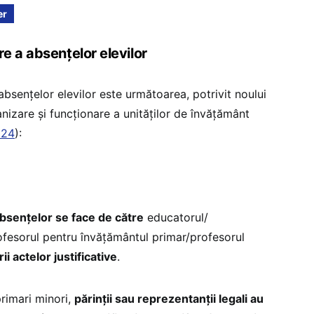
er
e a absențelor elevilor
bsențelor elevilor este următoarea, potrivit noului
izare și funcționare a unităților de învățământ
024
):
bsenţelor se face de către
educatorul/
rofesorul pentru învăţământul primar/profesorul
ii actelor justificative
.
primari minori,
părinţii sau reprezentanţii legali au