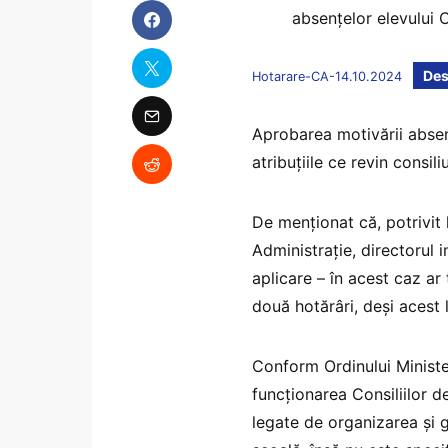
absențelor elevului C
Des
Hotarare-CA-14.10.2024
Aprobarea motivării absen
atribuțiile ce revin consiliu
De menționat că, potrivit 
Administrație, directorul 
aplicare – în acest caz ar
două hotărâri, deși acest l
Conform Ordinului Ministe
funcționarea Consiliilor de
legate de organizarea și g