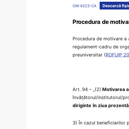
Descarcă fiși
OM-6223-CA
Procedura de motivar
Procedura de motivare a a
regulament-cadru de organ
preuniversitar (
ROFUIP 2
Art. 94 – „(2)
Motivarea a
învăţătorul/institutorul/p
diriginte
în ziua prezentăr
3) În cazul beneficiarilor 