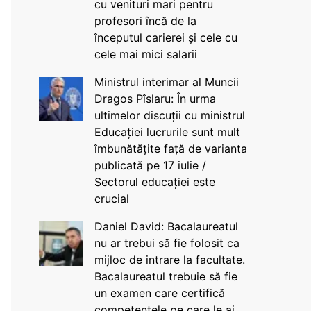
cu venituri mari pentru
profesori încă de la
începutul carierei și cele cu
cele mai mici salarii
Ministrul interimar al Muncii
Dragos Pîslaru: În urma
ultimelor discuții cu ministrul
Educației lucrurile sunt mult
îmbunătățite față de varianta
publicată pe 17 iulie /
Sectorul educației este
crucial
Daniel David: Bacalaureatul
nu ar trebui să fie folosit ca
mijloc de intrare la facultate.
Bacalaureatul trebuie să fie
un examen care certifică
competențele pe care le ai