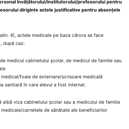
ersonal învăţătorului/institutorului/profesorului pentru
sorului diriginte actele justificative pentru absenţele
lin. 4), actele medicale pe baza cărora se face
, după caz:
 de medicul cabinetului şcolar, de medicul de familie sau
ate
t medical/foaie de externare/scrisoare medicală
ea sanitară în care elevul a fost internat.
 aibă viza cabinetului şcolar sau a medicului de familie
e medicale/carnetele de sănătate ale beneficiarilor