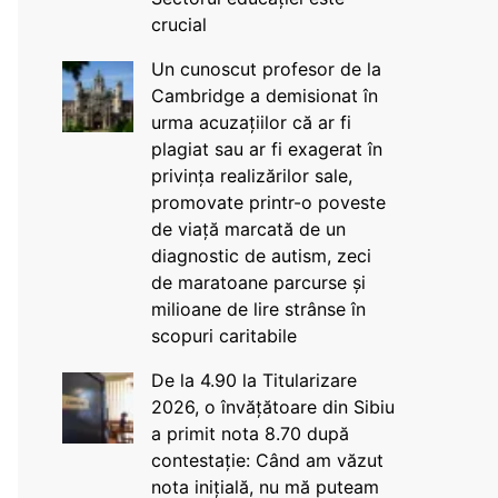
crucial
Un cunoscut profesor de la
Cambridge a demisionat în
urma acuzațiilor că ar fi
plagiat sau ar fi exagerat în
privința realizărilor sale,
promovate printr-o poveste
de viață marcată de un
diagnostic de autism, zeci
de maratoane parcurse și
milioane de lire strânse în
scopuri caritabile
De la 4.90 la Titularizare
2026, o învățătoare din Sibiu
a primit nota 8.70 după
contestație: Când am văzut
nota inițială, nu mă puteam