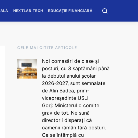
OALĂ
NEXTLAB.TECH
EDUCAȚIE FINANCIARĂ
CELE MAI CITITE ARTICOLE
Noi comasări de clase și
posturi, cu 3 săptămâni până
la debutul anului școlar
2026-2027, sunt semnalate
de Alin Badea, prim-
vicepreședinte USLI
Gorj: Ministerul o comite
grav de tot. Ne sună
directorii disperați că
oamenii rămân fără posturi.
Ce se întâmplă cu