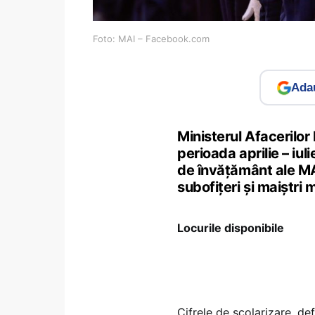
Foto: MAI – Facebook.com
Adau
Ministerul Afacerilor
perioada aprilie – iul
de învățământ ale MAI
subofițeri și maiștri 
Locurile disponibile
Cifrele de școlarizare, def