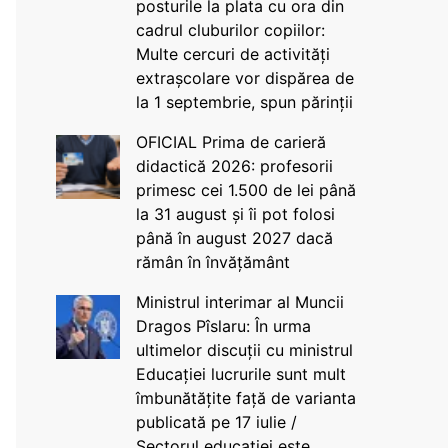
posturile la plata cu ora din
cadrul cluburilor copiilor:
Multe cercuri de activități
extrașcolare vor dispărea de
la 1 septembrie, spun părinții
OFICIAL Prima de carieră
didactică 2026: profesorii
primesc cei 1.500 de lei până
la 31 august și îi pot folosi
până în august 2027 dacă
rămân în învățământ
Ministrul interimar al Muncii
Dragos Pîslaru: În urma
ultimelor discuții cu ministrul
Educației lucrurile sunt mult
îmbunătățite față de varianta
publicată pe 17 iulie /
Sectorul educației este