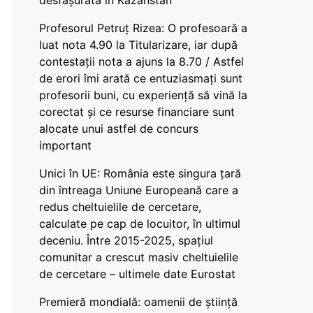
desfășurată în Kazahstan
Profesorul Petruț Rizea: O profesoară a
luat nota 4.90 la Titularizare, iar după
contestații nota a ajuns la 8.70 / Astfel
de erori îmi arată ce entuziasmați sunt
profesorii buni, cu experiență să vină la
corectat și ce resurse financiare sunt
alocate unui astfel de concurs
important
Unici în UE: România este singura țară
din întreaga Uniune Europeană care a
redus cheltuielile de cercetare,
calculate pe cap de locuitor, în ultimul
deceniu. Între 2015-2025, spațiul
comunitar a crescut masiv cheltuielile
de cercetare – ultimele date Eurostat
Premieră mondială: oamenii de știință