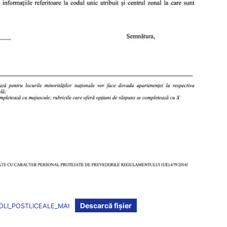
Descarcă fișier
OLI_POSTLICEALE_MAI