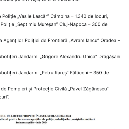
 Poliție „Vasile Lascăr” Câmpina – 1.340 de locuri,
 Poliție „Septimiu Mureșan” Cluj-Napoca – 300 de
a Agenților Poliției de Frontieră „Avram Iancu” Oradea –
ubofițeri Jandarmi „Grigore Alexandru Ghica” Drăgășani
ubofițeri Jandarmi „Petru Rareș” Fălticeni – 350 de
 de Pompieri și Protecție Civilă „Pavel Zăgănescu”
uri”.