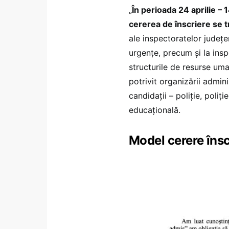
„
În perioada 24 aprilie – 
cererea de înscriere se 
ale inspectoratelor județe
urgențe, precum și la inspe
structurile de resurse uma
potrivit organizării admini
candidații – poliție, poliț
educațională.
Model cerere însc