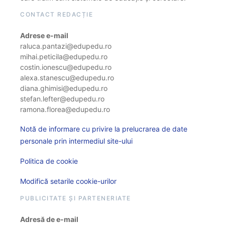
CONTACT REDACȚIE
Adrese e-mail
raluca.pantazi@edupedu.ro
mihai.peticila@edupedu.ro
costin.ionescu@edupedu.ro
alexa.stanescu@edupedu.ro
diana.ghimisi@edupedu.ro
stefan.lefter@edupedu.ro
ramona.florea@edupedu.ro
Notă de informare cu privire la prelucrarea de date
personale prin intermediul site-ului
Politica de cookie
Modifică setarile cookie-urilor
PUBLICITATE ȘI PARTENERIATE
Adresă de e-mail