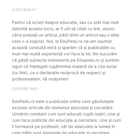
COPYRIGHT
Pentru că scrieți despre educație, sau cu atât mai mult
datorită acestui lucru, ar fi util să citați cu link, atunci
când preluați un articol, părți dintr-un articol sau o idee
care v-a inspirat. Noi, la EduPedu.ro ne-am asumat
această conduită etică și sperăm că și publicațiile cu
mult mai multă experiență vor face la fel. Ne bucurăm
că găsiți subiecte interesante pe Edupedu.ro și suntem
siguri că înțelegeți rugămintea noastră de a cita sursa
(cu link), ca o declarație reciprocă de respect și
profesionalism. Vă mulțumim!
DESPRE NOI
EduPedu.ro este o publicație online care găzduiește
exclusiv articole din domeniul educației și cercetării.
Urmărim constant cum sunt educați copiii noștri, cine și
cum face politicile din educație și cercetare, cine și cum
îi formează pe profesori, cât de adecvate la lumea în
care trăim sunt sistemele de educație și cercetare.