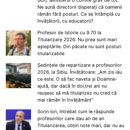
Gorj: Ministerul o comite grav de tot.
Ne sună directorii disperați că oamenii
rămân fără posturi. Ce se întâmplă cu
învățătorii, cu educatorii?
Profesor de Istorie cu 9.70 la
Titularizare 2026: Nu prea sunt mari
așteptările. Din păcate nu sunt posturi
titularizabile
Ședințele de repartizare a profesorilor
2026, la Sibiu. Învățătoare: „Am zis iau
ce este. O să fac naveta și Doamne-
ajută, dar dacă în doi,trei ani nu
reușesc să mă titularizez nu cred că
mai rămân în învățământ”
Sorin Ion, întrebat cum le răspunde
profesorilor care dau an de an
Titularizarea, obțin note mari, dar nu au