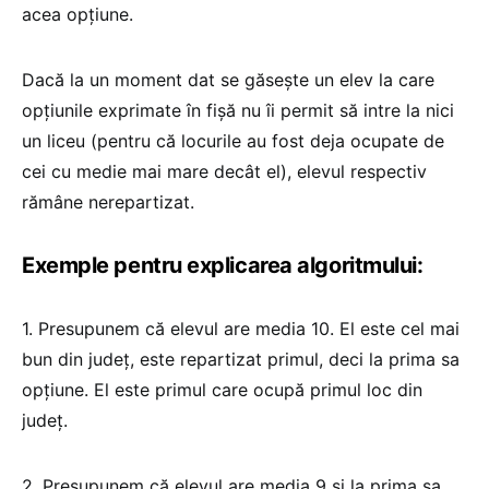
acea opţiune.
Dacă la un moment dat se găseşte un elev la care
opţiunile exprimate în fişă nu îi permit să intre la nici
un liceu (pentru că locurile au fost deja ocupate de
cei cu medie mai mare decât el), elevul respectiv
rămâne nerepartizat.
Exemple pentru explicarea algoritmului:
1. Presupunem că elevul are media 10. El este cel mai
bun din judeţ, este repartizat primul, deci la prima sa
opţiune. El este primul care ocupă primul loc din
judeţ.
2. Presupunem că elevul are media 9 şi la prima sa