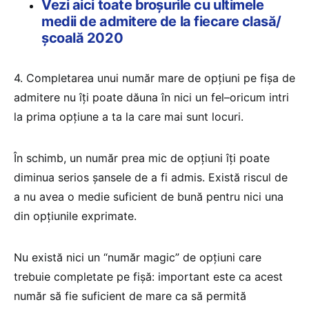
Vezi aici toate broșurile cu ultimele
medii de admitere de la fiecare clasă/
școală 2020
4. Completarea unui număr mare de opţiuni pe fişa de
admitere nu îţi poate dăuna în nici un fel–oricum intri
la prima opţiune a ta la care mai sunt locuri.
În schimb, un număr prea mic de opţiuni îţi poate
diminua serios şansele de a fi admis. Există riscul de
a nu avea o medie suficient de bună pentru nici una
din opţiunile exprimate.
Nu există nici un “număr magic” de opţiuni care
trebuie completate pe fişă: important este ca acest
număr să fie suficient de mare ca să permită