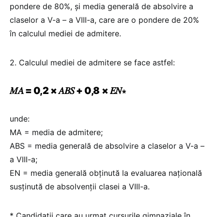
pondere de 80%, și media generală de absolvire a
claselor a V-a – a VIII-a, care are o pondere de 20%
în calculul mediei de admitere.
2. Calculul mediei de admitere se face astfel:
𝑀𝐴 = 0,2 × 𝐴𝐵𝑆 + 0,8 × 𝐸𝑁∗
unde:
MA = media de admitere;
ABS = media generală de absolvire a claselor a V-a –
a VIII-a;
EN = media generală obținută la evaluarea națională
susținută de absolvenții clasei a VIII-a.
* Candidații care au urmat cursurile gimnaziale în