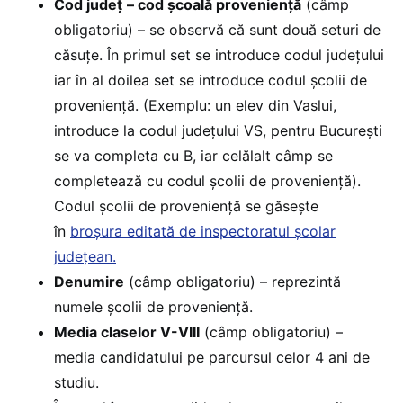
Cod județ
– cod școală proveniență
(câmp
obligatoriu) – se observă că sunt două seturi de
căsuţe. În primul set se introduce codul judeţului
iar în al doilea set se introduce codul şcolii de
provenienţă. (Exemplu: un elev din Vaslui,
introduce la codul judeţului VS, pentru București
se va completa cu B, iar celălalt câmp se
completează cu codul şcolii de provenienţă).
Codul şcolii de provenienţă se găseşte
în
broşura editată de inspectoratul şcolar
judeţean.
Denumire
(câmp obligatoriu) – reprezintă
numele şcolii de provenienţă.
Media claselor V-VIII
(câmp obligatoriu) –
media candidatului pe parcursul celor 4 ani de
studiu.