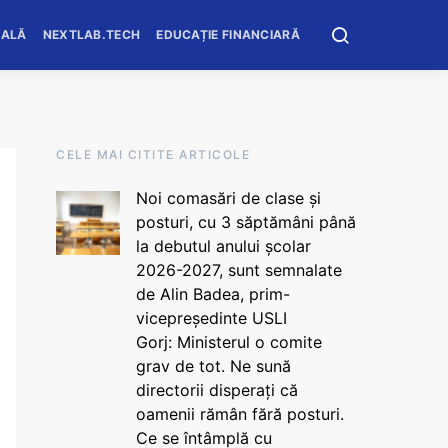
OALĂ
NEXTLAB.TECH
EDUCAȚIE FINANCIARĂ
CELE MAI CITITE ARTICOLE
Noi comasări de clase și
posturi, cu 3 săptămâni până
la debutul anului școlar
2026-2027, sunt semnalate
de Alin Badea, prim-
vicepreședinte USLI
Gorj: Ministerul o comite
grav de tot. Ne sună
directorii disperați că
oamenii rămân fără posturi.
Ce se întâmplă cu