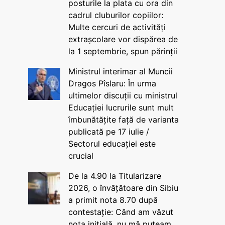
posturile la plata cu ora din
cadrul cluburilor copiilor:
Multe cercuri de activități
extrașcolare vor dispărea de
la 1 septembrie, spun părinții
Ministrul interimar al Muncii
Dragos Pîslaru: În urma
ultimelor discuții cu ministrul
Educației lucrurile sunt mult
îmbunătățite față de varianta
publicată pe 17 iulie /
Sectorul educației este
crucial
De la 4.90 la Titularizare
2026, o învățătoare din Sibiu
a primit nota 8.70 după
contestație: Când am văzut
nota inițială, nu mă puteam