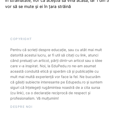
în străinătate, vor ca aceștia să vină acasă, iar 1 din 5
vor să se mute și ei în țara străină
COPYRIGHT
Pentru că scrieți despre educație, sau cu atât mai mult
datorită acestui lucru, ar fi util să citați cu link, atunci
când preluați un articol, părți dintr-un articol sau o idee
care v-a inspirat. Noi, la EduPedu.ro ne-am asumat
această conduită etică și sperăm că și publicațiile cu
mult mai multă experiență vor face la fel. Ne bucurăm
că găsiți subiecte interesante pe Edupedu.ro și suntem
siguri că înțelegeți rugămintea noastră de a cita sursa
(cu link), ca o declarație reciprocă de respect și
profesionalism. Vă mulțumim!
DESPRE NOI