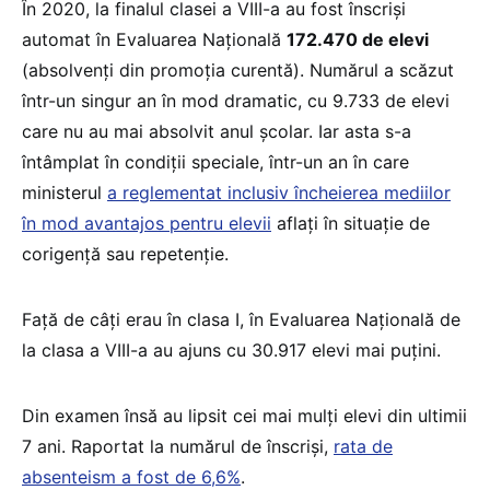
În 2020, la finalul clasei a VIII-a au fost înscriși
automat în Evaluarea Națională
172.470 de elevi
(absolvenți din promoția curentă). Numărul a scăzut
într-un singur an în mod dramatic, cu 9.733 de elevi
care nu au mai absolvit anul școlar. Iar asta s-a
întâmplat în condiții speciale, într-un an în care
ministerul
a reglementat inclusiv încheierea mediilor
în mod avantajos pentru elevii
aflați în situație de
corigență sau repetenție.
Față de câți erau în clasa I, în Evaluarea Națională de
la clasa a VIII-a au ajuns cu 30.917 elevi mai puțini.
Din examen însă au lipsit cei mai mulți elevi din ultimii
7 ani. Raportat la numărul de înscriși,
rata de
absenteism a fost de 6,6%
.