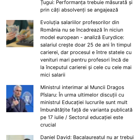
Țugui: Performanța trebuie măsurată și
prin câți absolvenți se angajează
Evoluția salariilor profesorilor din
România nu se încadrează în niciun
model european - analiză Eurydice:
salariul crește doar 25 de ani în timpul
carierei, dar procesul e între statele cu
venituri mari pentru profesori încă de
la începutul carierei și cele cu cele mai
mici salarii
Ministrul interimar al Muncii Dragos
Pîslaru: În urma ultimelor discuții cu
ministrul Educației lucrurile sunt mult
îmbunătățite față de varianta publicată
pe 17 iulie / Sectorul educației este
crucial
Daniel David: Bacalaureatul nu ar trebui