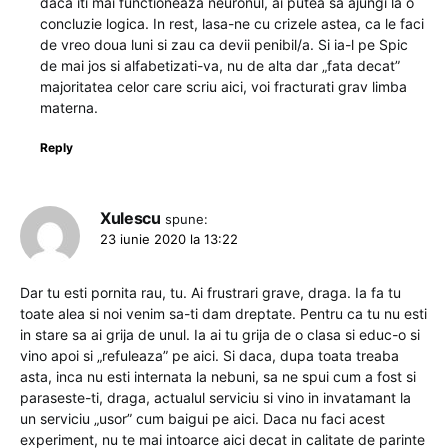
daca iti mai functioneaza neuronul, ai putea sa ajungi la o
concluzie logica. In rest, lasa-ne cu crizele astea, ca le faci
de vreo doua luni si zau ca devii penibil/a. Si ia-l pe Spic
de mai jos si alfabetizati-va, nu de alta dar „fata decat”
majoritatea celor care scriu aici, voi fracturati grav limba
materna.
Reply
Xulescu
spune:
23 iunie 2020 la 13:22
Dar tu esti pornita rau, tu. Ai frustrari grave, draga. Ia fa tu
toate alea si noi venim sa-ti dam dreptate. Pentru ca tu nu esti
in stare sa ai grija de unul. Ia ai tu grija de o clasa si educ-o si
vino apoi si „refuleaza” pe aici. Si daca, dupa toata treaba
asta, inca nu esti internata la nebuni, sa ne spui cum a fost si
paraseste-ti, draga, actualul serviciu si vino in invatamant la
un serviciu „usor” cum baigui pe aici. Daca nu faci acest
experiment, nu te mai intoarce aici decat in calitate de parinte