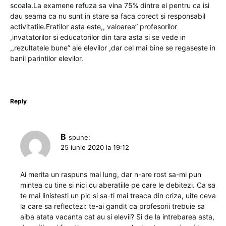
scoala.La examene refuza sa vina 75% dintre ei pentru ca isi
dau seama ca nu sunt in stare sa faca corect si responsabil
activitatile.Fratilor asta este,, valoarea” profesorilor
,invatatorilor si educatorilor din tara asta si se vede in
,,rezultatele bune” ale elevilor ,dar cel mai bine se regaseste in
banii parintilor elevilor.
Reply
B
spune:
25 iunie 2020 la 19:12
Ai merita un raspuns mai lung, dar n-are rost sa-mi pun
mintea cu tine si nici cu aberatiile pe care le debitezi. Ca sa
te mai linistesti un pic si sa-ti mai treaca din criza, uite ceva
la care sa reflectezi: te-ai gandit ca profesorii trebuie sa
aiba atata vacanta cat au si elevii? Si de la intrebarea asta,