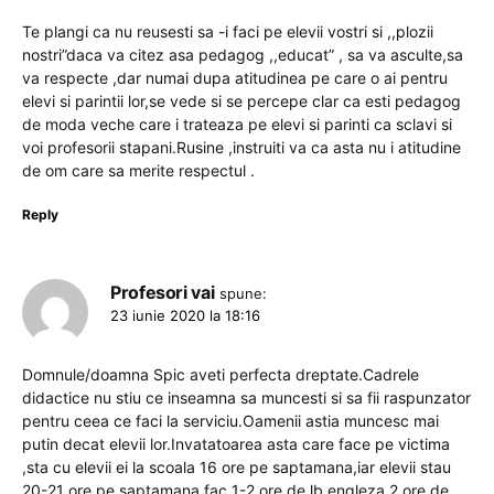
Te plangi ca nu reusesti sa -i faci pe elevii vostri si ,,plozii
nostri”daca va citez asa pedagog ,,educat” , sa va asculte,sa
va respecte ,dar numai dupa atitudinea pe care o ai pentru
elevi si parintii lor,se vede si se percepe clar ca esti pedagog
de moda veche care i trateaza pe elevi si parinti ca sclavi si
voi profesorii stapani.Rusine ,instruiti va ca asta nu i atitudine
de om care sa merite respectul .
Reply
Profesori vai
spune:
23 iunie 2020 la 18:16
Domnule/doamna Spic aveti perfecta dreptate.Cadrele
didactice nu stiu ce inseamna sa muncesti si sa fii raspunzator
pentru ceea ce faci la serviciu.Oamenii astia muncesc mai
putin decat elevii lor.Invatatoarea asta care face pe victima
,sta cu elevii ei la scoala 16 ore pe saptamana,iar elevii stau
20-21 ore pe saptamana,fac 1-2 ore de lb.engleza,2 ore de