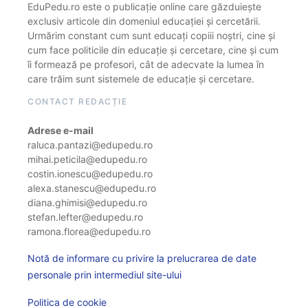
EduPedu.ro este o publicație online care găzduiește
exclusiv articole din domeniul educației și cercetării.
Urmărim constant cum sunt educați copiii noștri, cine și
cum face politicile din educație și cercetare, cine și cum
îi formează pe profesori, cât de adecvate la lumea în
care trăim sunt sistemele de educație și cercetare.
CONTACT REDACȚIE
Adrese e-mail
raluca.pantazi@edupedu.ro
mihai.peticila@edupedu.ro
costin.ionescu@edupedu.ro
alexa.stanescu@edupedu.ro
diana.ghimisi@edupedu.ro
stefan.lefter@edupedu.ro
ramona.florea@edupedu.ro
Notă de informare cu privire la prelucrarea de date
personale prin intermediul site-ului
Politica de cookie