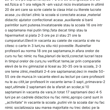
ed.fizica si 1 ora religie.N -am vazut nicio invatatoare in ultimii
20 de ani care sa scrie caiete la clasa intai cu literele lucrate
acasa ,cu dictari zilnic la scoala si corectate acasa ,material
didactic ajutator confectionat acasa ,auxiliarele si banii
parintilor sunt puterea.Invatatoarele stau la scoala 16 ore intr
o saptamana mai putin timp,fata decat timp stau la
hipermarket si piata 2-3 ore pe zi stau 21 ore la
cumparaturi.Elevii in vacanta au caiete de vacanta si ele nu
citesc o carte in 3 luni,nu stiu nici povestile .Rusine!Iar
profesorii au norma 18 ore pe saptamana,in afara orelor de
curs nu fac nimic nu fisa,planuri de lectii,corectat lucrari teze
in timpul orelor de curs,nu verificat teme,iar prin comparatie
elevii de la inv.gimnazial si liceal au 30-35 ore la scoala, 2-3
ore teme zilnic,meditatii 2-4 ore saptamanal,deci in medie 50-
55 ore de munca.In vacante elevii au lecturi pe care profesorii
nu le au citit,iar profesorii in vacante iarna-3 sapt.,primavara-2
sapt,ultimele 2 saptamani de la sfarsit an scolar,si 10
saptamani in vacanta de vara,in totat 17 saptamani deci 4-5
luni pe an cadrele didactice nu fac nimic,apropo cand sunt in
,,activitate” in vacante la scoala ,putini vin la scoala dar nu fac
nimic socializeaza sau marea majoritate nu trec deloc pe la