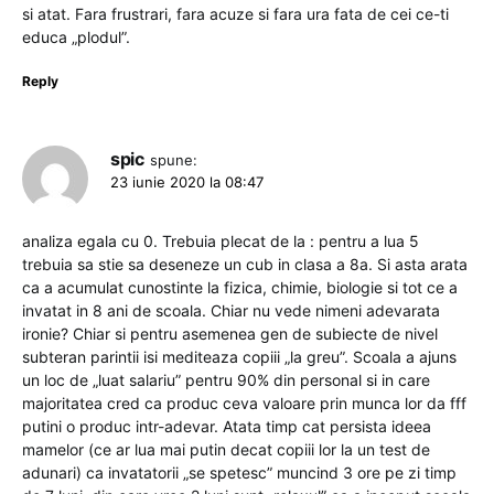
si atat. Fara frustrari, fara acuze si fara ura fata de cei ce-ti
educa „plodul”.
Reply
spic
spune:
23 iunie 2020 la 08:47
analiza egala cu 0. Trebuia plecat de la : pentru a lua 5
trebuia sa stie sa deseneze un cub in clasa a 8a. Si asta arata
ca a acumulat cunostinte la fizica, chimie, biologie si tot ce a
invatat in 8 ani de scoala. Chiar nu vede nimeni adevarata
ironie? Chiar si pentru asemenea gen de subiecte de nivel
subteran parintii isi mediteaza copiii „la greu”. Scoala a ajuns
un loc de „luat salariu” pentru 90% din personal si in care
majoritatea cred ca produc ceva valoare prin munca lor da fff
putini o produc intr-adevar. Atata timp cat persista ideea
mamelor (ce ar lua mai putin decat copiii lor la un test de
adunari) ca invatatorii „se spetesc” muncind 3 ore pe zi timp