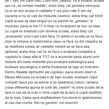
de 7 luni, din care vreo 2 luni sunt „relaxul” ca a inceput scoala
sau ca „se incheie mediile”, atata timp cat persista minciuna
ca ei se duc acasa in celelalte 5 ore plus cele 5 luni de
vacanta si nu isi vad de treburile casnice, atata timp cat trimit
copiii acasa sa stea singuri pt ca parintii lor „gresesc” si
muncesc pana la ora 17 in timp ce invatatorii se duc sa stea
cu copiii lor imeduat cum termina scoala; atata timp cat
„evaluarea” unui copil care face 12 stiinte in scoala se va face
doar la romana si matematica ceea ce face ca din clasa5a sa
se mediteze lumea iar celelalte materii sa se faca asa,
optional; atata timp cat nu se face o evaluare completa a
copilului in clasa a8a la TOT ce a acumulat pana atunci prin
testare din toate materiile plus evaluare psihologica plus
evaluare sociologica si astfel Evaluarea sa repr un indicator
Pentru Realele Aptitudini ale copilului, pana atunci stam in
Marea Minciuna ca scoala e de fapt scoala, evaluam copiii
complet daca pot sa adune si sa deseneze cuburi, ramane
crasa diferenta ajunsa la cote de „rasism” nu intre scoala de la
tara si cea de la oras ci intre copiii de la tara si copiii meditati
de la oras. Calea spre analfabetism functional in splendoarea
ei cea mai crunta. Noi nu gandim, noi muncim!